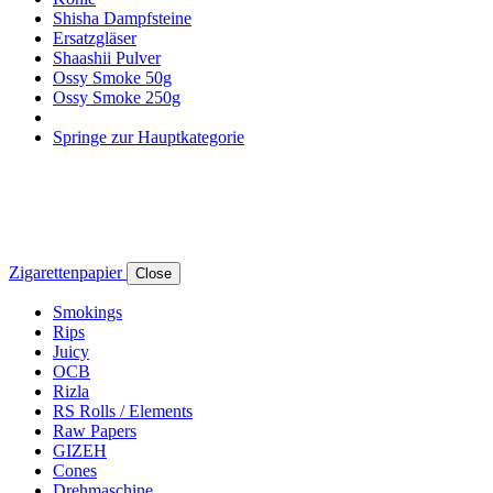
Shisha Dampfsteine
Ersatzgläser
Shaashii Pulver
Ossy Smoke 50g
Ossy Smoke 250g
Springe zur Hauptkategorie
Zigarettenpapier
Close
Smokings
Rips
Juicy
OCB
Rizla
RS Rolls / Elements
Raw Papers
GIZEH
Cones
Drehmaschine