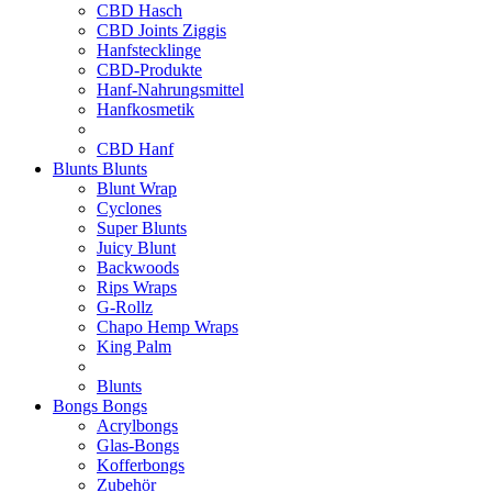
CBD Hasch
CBD Joints Ziggis
Hanfstecklinge
CBD-Produkte
Hanf-Nahrungsmittel
Hanfkosmetik
CBD Hanf
Blunts
Blunts
Blunt Wrap
Cyclones
Super Blunts
Juicy Blunt
Backwoods
Rips Wraps
G-Rollz
Chapo Hemp Wraps
King Palm
Blunts
Bongs
Bongs
Acrylbongs
Glas-Bongs
Kofferbongs
Zubehör