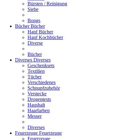
Bürsten / Reinigung
Siebe
Bongs
Bücher
Bücher
Hanf Bücher
Hanf Kochbücher
Diverse
Bücher
Diverses
Diverses
Geschenksets
Textilien
Tücher
Verschiedenes
Schnupfzubehör
Verstecke
Drogentests
Haushalt
Haarfarben
Messer
Diverses
Feuerzeuge
Feuerzeuge
Feuerzeuge