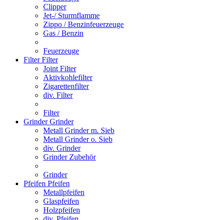
Clipper
Jet-/ Sturmflamme
Zippo / Benzinfeuerzeuge
Gas / Benzin
Feuerzeuge
Filter
Filter
Joint Filter
Aktivkohlefilter
Zigarettenfilter
div. Filter
Filter
Grinder
Grinder
Metall Grinder m. Sieb
Metall Grinder o. Sieb
div. Grinder
Grinder Zubehör
Grinder
Pfeifen
Pfeifen
Metallpfeifen
Glaspfeifen
Holzpfeifen
div. Pfeifen