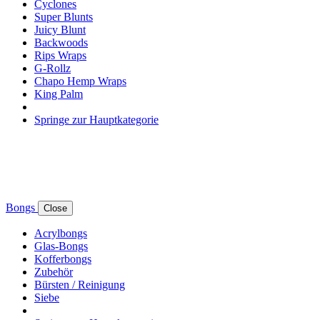
Cyclones
Super Blunts
Juicy Blunt
Backwoods
Rips Wraps
G-Rollz
Chapo Hemp Wraps
King Palm
Springe zur Hauptkategorie
Bongs
Close
Acrylbongs
Glas-Bongs
Kofferbongs
Zubehör
Bürsten / Reinigung
Siebe