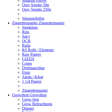
Shaashii Pulver
Ossy Smoke 50g
Ossy Smoke 250g
Wasserpfeifen
Zigarettenpapier
Zigarettenpapier
Smokings
Rips
Juicy
OCB
Rizla
RS Rolls / Elements
Raw Papers
GIZEH
Cones
Drehmaschine
Etuis
Aleda / Klear
1 1/4 Papers
Zigarettenpapier
Growshop
Growshop
Grow-Sets
Grow Beleuchtung
Dünger