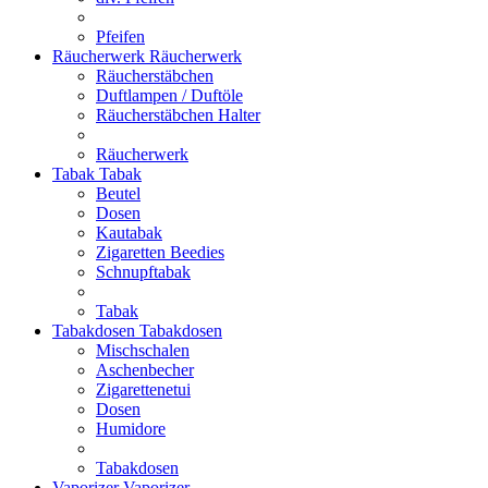
Pfeifen
Räucherwerk
Räucherwerk
Räucherstäbchen
Duftlampen / Duftöle
Räucherstäbchen Halter
Räucherwerk
Tabak
Tabak
Beutel
Dosen
Kautabak
Zigaretten Beedies
Schnupftabak
Tabak
Tabakdosen
Tabakdosen
Mischschalen
Aschenbecher
Zigarettenetui
Dosen
Humidore
Tabakdosen
Vaporizer
Vaporizer