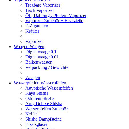
Tragbare Vaporizer
Tisch Vaporizer
Öl-, Dabbing-, Pfeifen- Vaporizer
Vaporizer Zubehör + Ersatzteile
E-Zigaretten
Kräuter
Vaporizer
Waagen
Waagen
Digitalwaage 0,1
Digitalwaage 0,01
Balkenwaagen
Verpackung / Gewichte
Waagen
Wasserpfeifen
Wasserpfeifen
Ägyptische Wasserpfeifen
Kaya Shisha
Oduman Shisha
Amy Deluxe Shisha
Wasserpfeifen Zubehör
Kohle
Shisha Dampfsteine
Ersatzgläser