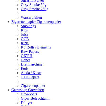
Shaashii Pulver
Ossy Smoke 50g
Ossy Smoke 250g
Wasserpfeifen
Zigarettenpapier
Zigarettenpapier
Smokings
Rips
Juicy
OCB
Rizla
RS Rolls / Elements
Raw Papers
GIZEH
Cones
Drehmaschine
Etuis
Aleda / Klear
1 1/4 Papers
Zigarettenpapier
Growshop
Growshop
Grow-Sets
Grow Beleuchtung
Dünger