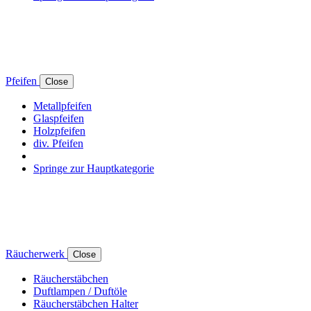
Pfeifen
Close
Metallpfeifen
Glaspfeifen
Holzpfeifen
div. Pfeifen
Springe zur Hauptkategorie
Räucherwerk
Close
Räucherstäbchen
Duftlampen / Duftöle
Räucherstäbchen Halter