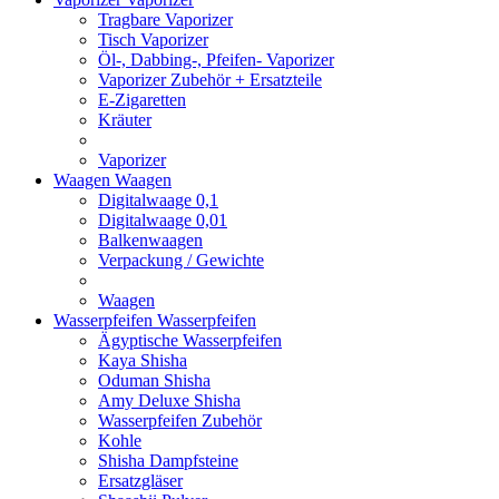
Tragbare Vaporizer
Tisch Vaporizer
Öl-, Dabbing-, Pfeifen- Vaporizer
Vaporizer Zubehör + Ersatzteile
E-Zigaretten
Kräuter
Vaporizer
Waagen
Waagen
Digitalwaage 0,1
Digitalwaage 0,01
Balkenwaagen
Verpackung / Gewichte
Waagen
Wasserpfeifen
Wasserpfeifen
Ägyptische Wasserpfeifen
Kaya Shisha
Oduman Shisha
Amy Deluxe Shisha
Wasserpfeifen Zubehör
Kohle
Shisha Dampfsteine
Ersatzgläser