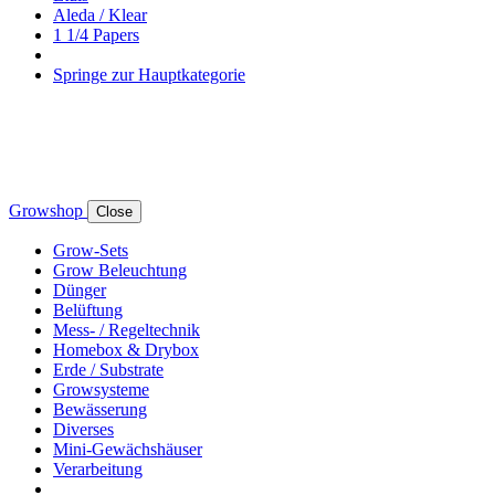
Aleda / Klear
1 1/4 Papers
Springe zur Hauptkategorie
Growshop
Close
Grow-Sets
Grow Beleuchtung
Dünger
Belüftung
Mess- / Regeltechnik
Homebox & Drybox
Erde / Substrate
Growsysteme
Bewässerung
Diverses
Mini-Gewächshäuser
Verarbeitung