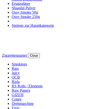
Ersatzgläser
Shaashii Pulver
Ossy Smoke 50g
Ossy Smoke 250g
Springe zur Hauptkategorie
Zigarettenpapier
Close
Smokings
Rips
Juicy
OCB
Rizla
RS Rolls / Elements
Raw Papers
GIZEH
Cones
Drehmaschine
Etuis