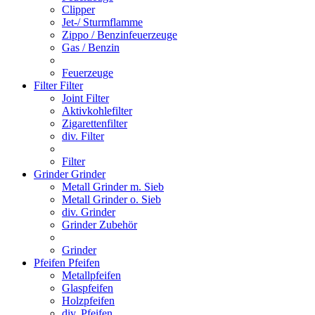
Clipper
Jet-/ Sturmflamme
Zippo / Benzinfeuerzeuge
Gas / Benzin
Feuerzeuge
Filter
Filter
Joint Filter
Aktivkohlefilter
Zigarettenfilter
div. Filter
Filter
Grinder
Grinder
Metall Grinder m. Sieb
Metall Grinder o. Sieb
div. Grinder
Grinder Zubehör
Grinder
Pfeifen
Pfeifen
Metallpfeifen
Glaspfeifen
Holzpfeifen
div. Pfeifen