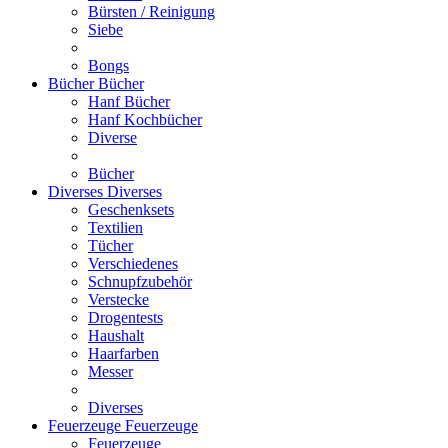
Bürsten / Reinigung
Siebe
Bongs
Bücher
Bücher
Hanf Bücher
Hanf Kochbücher
Diverse
Bücher
Diverses
Diverses
Geschenksets
Textilien
Tücher
Verschiedenes
Schnupfzubehör
Verstecke
Drogentests
Haushalt
Haarfarben
Messer
Diverses
Feuerzeuge
Feuerzeuge
Feuerzeuge