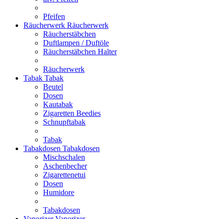
Pfeifen
Räucherwerk
Räucherwerk
Räucherstäbchen
Duftlampen / Duftöle
Räucherstäbchen Halter
Räucherwerk
Tabak
Tabak
Beutel
Dosen
Kautabak
Zigaretten Beedies
Schnupftabak
Tabak
Tabakdosen
Tabakdosen
Mischschalen
Aschenbecher
Zigarettenetui
Dosen
Humidore
Tabakdosen
Vaporizer
Vaporizer