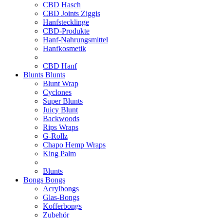
CBD Hasch
CBD Joints Ziggis
Hanfstecklinge
CBD-Produkte
Hanf-Nahrungsmittel
Hanfkosmetik
CBD Hanf
Blunts
Blunts
Blunt Wrap
Cyclones
Super Blunts
Juicy Blunt
Backwoods
Rips Wraps
G-Rollz
Chapo Hemp Wraps
King Palm
Blunts
Bongs
Bongs
Acrylbongs
Glas-Bongs
Kofferbongs
Zubehör