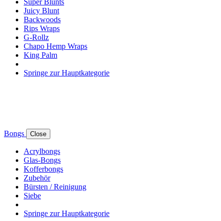
Super Blunts
Juicy Blunt
Backwoods
Rips Wraps
G-Rollz
Chapo Hemp Wraps
King Palm
Springe zur Hauptkategorie
Bongs
Close
Acrylbongs
Glas-Bongs
Kofferbongs
Zubehör
Bürsten / Reinigung
Siebe
Springe zur Hauptkategorie