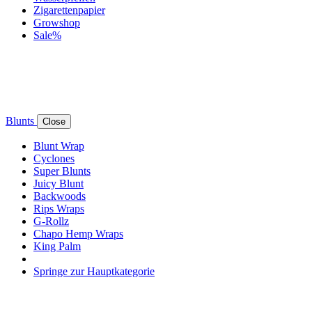
Zigarettenpapier
Growshop
Sale%
Blunts
Close
Blunt Wrap
Cyclones
Super Blunts
Juicy Blunt
Backwoods
Rips Wraps
G-Rollz
Chapo Hemp Wraps
King Palm
Springe zur Hauptkategorie