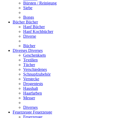
Bürsten / Reinigung
Siebe
Bongs
Bücher
Bücher
Hanf Bücher
Hanf Kochbücher
Diverse
Bücher
Diverses
Diverses
Geschenksets
Textilien
Tücher
Verschiedenes
Schnupfzubehör
Verstecke
Drogentests
Haushalt
Haarfarben
Messer
Diverses
Feuerzeuge
Feuerzeuge
Feuerzeuge