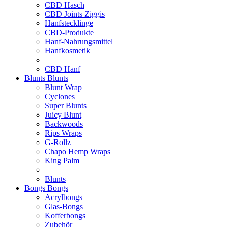
CBD Hasch
CBD Joints Ziggis
Hanfstecklinge
CBD-Produkte
Hanf-Nahrungsmittel
Hanfkosmetik
CBD Hanf
Blunts
Blunts
Blunt Wrap
Cyclones
Super Blunts
Juicy Blunt
Backwoods
Rips Wraps
G-Rollz
Chapo Hemp Wraps
King Palm
Blunts
Bongs
Bongs
Acrylbongs
Glas-Bongs
Kofferbongs
Zubehör