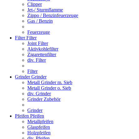
Clipper
Jet-/ Sturmflamme
Zippo / Benzinfeuerzeuge
Gas / Benzin
Feuerzeuge
Filter
Filter
Joint Filter
Aktivkohlefilter
Zigarettenfilter
div. Filter
Filter
Grinder
Grinder
Metall Grinder m. Sieb
Metall Grinder o. Sieb
div. Grinder
Grinder Zubehör
Grinder
Pfeifen
Pfeifen
Metallpfeifen
Glaspfeifen
Holzpfeifen
div. Pfeifen