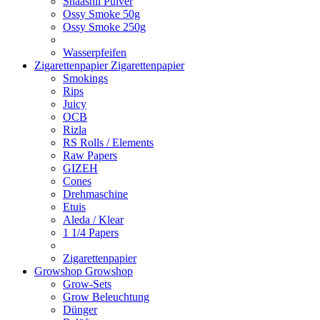
Shaashii Pulver
Ossy Smoke 50g
Ossy Smoke 250g
Wasserpfeifen
Zigarettenpapier
Zigarettenpapier
Smokings
Rips
Juicy
OCB
Rizla
RS Rolls / Elements
Raw Papers
GIZEH
Cones
Drehmaschine
Etuis
Aleda / Klear
1 1/4 Papers
Zigarettenpapier
Growshop
Growshop
Grow-Sets
Grow Beleuchtung
Dünger