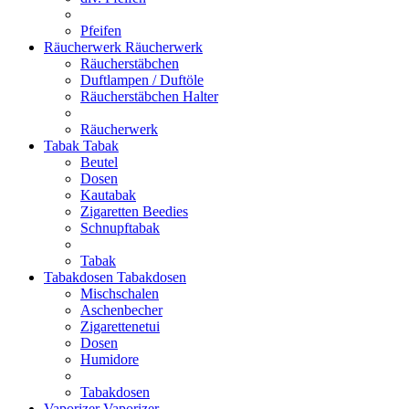
Pfeifen
Räucherwerk
Räucherwerk
Räucherstäbchen
Duftlampen / Duftöle
Räucherstäbchen Halter
Räucherwerk
Tabak
Tabak
Beutel
Dosen
Kautabak
Zigaretten Beedies
Schnupftabak
Tabak
Tabakdosen
Tabakdosen
Mischschalen
Aschenbecher
Zigarettenetui
Dosen
Humidore
Tabakdosen
Vaporizer
Vaporizer