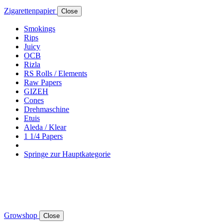
Zigarettenpapier
Close
Smokings
Rips
Juicy
OCB
Rizla
RS Rolls / Elements
Raw Papers
GIZEH
Cones
Drehmaschine
Etuis
Aleda / Klear
1 1/4 Papers
Springe zur Hauptkategorie
Growshop
Close