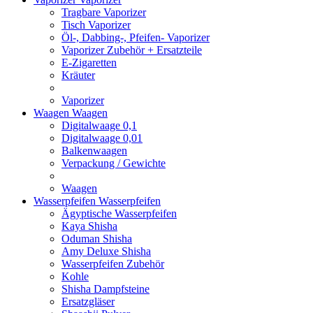
Tragbare Vaporizer
Tisch Vaporizer
Öl-, Dabbing-, Pfeifen- Vaporizer
Vaporizer Zubehör + Ersatzteile
E-Zigaretten
Kräuter
Vaporizer
Waagen
Waagen
Digitalwaage 0,1
Digitalwaage 0,01
Balkenwaagen
Verpackung / Gewichte
Waagen
Wasserpfeifen
Wasserpfeifen
Ägyptische Wasserpfeifen
Kaya Shisha
Oduman Shisha
Amy Deluxe Shisha
Wasserpfeifen Zubehör
Kohle
Shisha Dampfsteine
Ersatzgläser