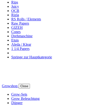
Rips
Juicy
OCB
Rizla
RS Rolls / Elements
Raw Papers
GIZEH
Cones
Drehmaschine
Etuis
Aleda / Klear
1 1/4 Papers
Springe zur Hauptkategorie
Growshop
Close
Grow-Sets
Grow Beleuchtung
Dünger