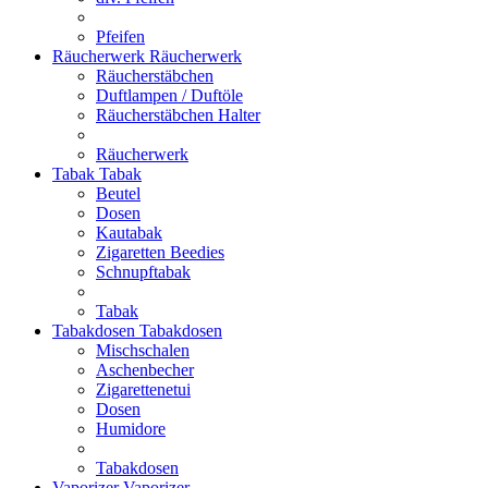
Pfeifen
Räucherwerk
Räucherwerk
Räucherstäbchen
Duftlampen / Duftöle
Räucherstäbchen Halter
Räucherwerk
Tabak
Tabak
Beutel
Dosen
Kautabak
Zigaretten Beedies
Schnupftabak
Tabak
Tabakdosen
Tabakdosen
Mischschalen
Aschenbecher
Zigarettenetui
Dosen
Humidore
Tabakdosen
Vaporizer
Vaporizer