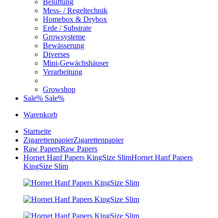
Belüftung
Mess- / Regeltechnik
Homebox & Drybox
Erde / Substrate
Growsysteme
Bewässerung
Diverses
Mini-Gewächshäuser
Verarbeitung
Growshop
Sale%
Sale%
Warenkorb
Startseite
Zigarettenpapier
Zigarettenpapier
Raw Papers
Raw Papers
Hornet Hanf Papers KingSize Slim
Hornet Hanf Papers
KingSize Slim