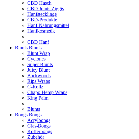
CBD Hasch
CBD Joints Ziggis
Hanfstecklinge
CBD-Produkte
Hanf-Nahrungsmittel
Hanfkosmetik
CBD Hanf
Blunts
Blunts
Blunt Wrap
Cyclones
Super Blunts
Juicy Blunt
Backwoods
Rips Wraps
G-Rollz
Chapo Hemp Wraps
King Palm
Blunts
Bongs
Bongs
Acrylbongs
Glas-Bongs
Kofferbongs
Zubehör