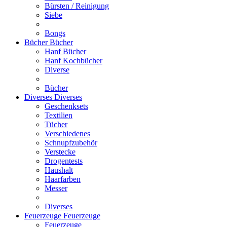
Bürsten / Reinigung
Siebe
Bongs
Bücher
Bücher
Hanf Bücher
Hanf Kochbücher
Diverse
Bücher
Diverses
Diverses
Geschenksets
Textilien
Tücher
Verschiedenes
Schnupfzubehör
Verstecke
Drogentests
Haushalt
Haarfarben
Messer
Diverses
Feuerzeuge
Feuerzeuge
Feuerzeuge