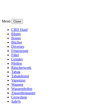
Menü
Close
CBD Hanf
Blunts
Bongs
Bücher
Diverses
Feuerzeuge
Filter
Grinder
Pfeifen
Räucherwerk
Tabak
Tabakdosen
Vaporizer
Waagen
Wasserpfeifen
Zigarettenpapier
Growshop
Sale%