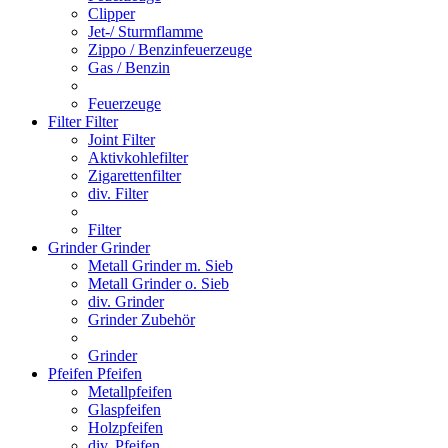
Clipper
Jet-/ Sturmflamme
Zippo / Benzinfeuerzeuge
Gas / Benzin
Feuerzeuge
Filter
Filter
Joint Filter
Aktivkohlefilter
Zigarettenfilter
div. Filter
Filter
Grinder
Grinder
Metall Grinder m. Sieb
Metall Grinder o. Sieb
div. Grinder
Grinder Zubehör
Grinder
Pfeifen
Pfeifen
Metallpfeifen
Glaspfeifen
Holzpfeifen
div. Pfeifen