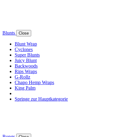
Blunts
Close
Blunt Wrap
Cyclones
Super Blunts
Juicy Blunt
Backwoods
Rips Wraps
G-Rollz
Chapo Hemp Wraps
King Palm
Springe zur Hauptkategorie
Bongs
Close