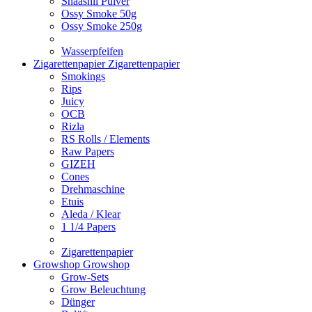
Shaashii Pulver
Ossy Smoke 50g
Ossy Smoke 250g
Wasserpfeifen
Zigarettenpapier
Zigarettenpapier
Smokings
Rips
Juicy
OCB
Rizla
RS Rolls / Elements
Raw Papers
GIZEH
Cones
Drehmaschine
Etuis
Aleda / Klear
1 1/4 Papers
Zigarettenpapier
Growshop
Growshop
Grow-Sets
Grow Beleuchtung
Dünger