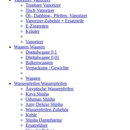
Tragbare Vaporizer
Tisch Vaporizer
Öl-, Dabbing-, Pfeifen- Vaporizer
Vaporizer Zubehör + Ersatzteile
E-Zigaretten
Kräuter
Vaporizer
Waagen
Waagen
Digitalwaage 0,1
Digitalwaage 0,01
Balkenwaagen
Verpackung / Gewichte
Waagen
Wasserpfeifen
Wasserpfeifen
Ägyptische Wasserpfeifen
Kaya Shisha
Oduman Shisha
Amy Deluxe Shisha
Wasserpfeifen Zubehör
Kohle
Shisha Dampfsteine
Ersatzgläser