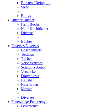
Bürsten / Reinigung
Siebe
Bongs
Bücher
Bücher
Hanf Bücher
Hanf Kochbücher
Diverse
Bücher
Diverses
Diverses
Geschenksets
Textilien
Tücher
Verschiedenes
Schnupfzubehör
Verstecke
Drogentests
Haushalt
Haarfarben
Messer
Diverses
Feuerzeuge
Feuerzeuge
Feuerzeuge