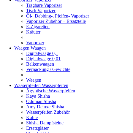
Tragbare Vaporizer
Tisch Vaporizer
Öl-, Dabbing-, Pfeifen- Vaporizer
Vaporizer Zubehör + Ersatzteile
E-Zigaretten
Kräuter
Vaporizer
Waagen
Waagen
Digitalwaage 0,1
Digitalwaage 0,01
Balkenwaagen
Verpackung / Gewichte
Waagen
Wasserpfeifen
Wasserpfeifen
Ägyptische Wasserpfeifen
Kaya Shisha
Oduman Shisha
Amy Deluxe Shisha
Wasserpfeifen Zubehör
Kohle
Shisha Dampfsteine
Ersatzgläser