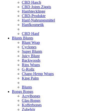
CBD Hasch
CBD Joints Ziggis
Hanfstecklinge
CBD-Produkte
Hanf-Nahrungsmittel
Hanfkosmetik
CBD Hanf
Blunts
Blunts
Blunt Wrap
Cyclones
Super Blunts
Juicy Blunt
Backwoods
Rips Wraps
G-Rollz
Chapo Hemp Wraps
King Palm
Blunts
Bongs
Bongs
Acrylbongs
Glas-Bongs
Kofferbongs
Zubehör