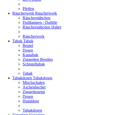
Pfeifen
Räucherwerk
Räucherwerk
Räucherstäbchen
Duftlampen / Duftöle
Räucherstäbchen Halter
Räucherwerk
Tabak
Tabak
Beutel
Dosen
Kautabak
Zigaretten Beedies
Schnupftabak
Tabak
Tabakdosen
Tabakdosen
Mischschalen
Aschenbecher
Zigarettenetui
Dosen
Humidore
Tabakdosen
Vaporizer
Vaporizer