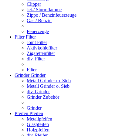
Clipper
Jet-/ Sturmflamme
Zippo / Benzinfeuerzeuge
Gas / Benzin
Feuerzeuge
Filter
Filter
Joint Filter
Aktivkohlefilter
Zigarettenfilter
div. Filter
Filter
Grinder
Grinder
Metall Grinder m. Sieb
Metall Grinder o. Sieb
div. Grinder
Grinder Zubehör
Grinder
Pfeifen
Pfeifen
Metallpfeifen
Glaspfeifen
Holzpfeifen
div. Pfeifen