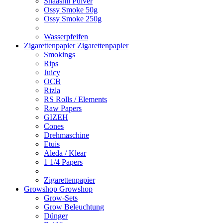
Shaashii Pulver
Ossy Smoke 50g
Ossy Smoke 250g
Wasserpfeifen
Zigarettenpapier
Zigarettenpapier
Smokings
Rips
Juicy
OCB
Rizla
RS Rolls / Elements
Raw Papers
GIZEH
Cones
Drehmaschine
Etuis
Aleda / Klear
1 1/4 Papers
Zigarettenpapier
Growshop
Growshop
Grow-Sets
Grow Beleuchtung
Dünger