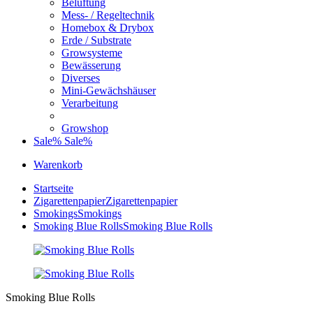
Belüftung
Mess- / Regeltechnik
Homebox & Drybox
Erde / Substrate
Growsysteme
Bewässerung
Diverses
Mini-Gewächshäuser
Verarbeitung
Growshop
Sale%
Sale%
Warenkorb
Startseite
Zigarettenpapier
Zigarettenpapier
Smokings
Smokings
Smoking Blue Rolls
Smoking Blue Rolls
Smoking Blue Rolls