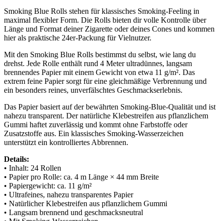
Smoking Blue Rolls stehen für klassisches Smoking-Feeling in
maximal flexibler Form. Die Rolls bieten dir volle Kontrolle über
Länge und Format deiner Zigarette oder deines Cones und kommen
hier als praktische 24er-Packung für Vielnutzer.
Mit den Smoking Blue Rolls bestimmst du selbst, wie lang du
drehst. Jede Rolle enthält rund 4 Meter ultradünnes, langsam
brennendes Papier mit einem Gewicht von etwa 11 g/m². Das
extrem feine Papier sorgt für eine gleichmäßige Verbrennung und
ein besonders reines, unverfälschtes Geschmackserlebnis.
Das Papier basiert auf der bewährten Smoking-Blue-Qualität und ist
nahezu transparent. Der natürliche Klebestreifen aus pflanzlichem
Gummi haftet zuverlässig und kommt ohne Farbstoffe oder
Zusatzstoffe aus. Ein klassisches Smoking-Wasserzeichen
unterstützt ein kontrolliertes Abbrennen.
Details:
• Inhalt: 24 Rollen
• Papier pro Rolle: ca. 4 m Länge × 44 mm Breite
• Papiergewicht: ca. 11 g/m²
• Ultrafeines, nahezu transparentes Papier
• Natürlicher Klebestreifen aus pflanzlichem Gummi
• Langsam brennend und geschmacksneutral