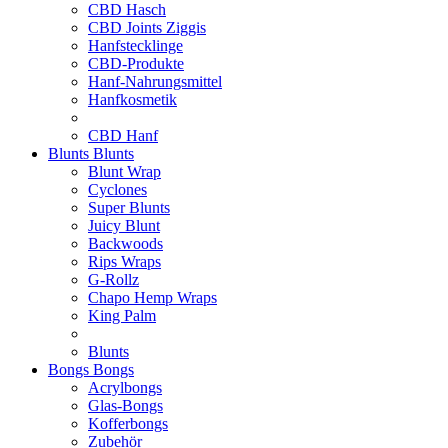
CBD Hasch
CBD Joints Ziggis
Hanfstecklinge
CBD-Produkte
Hanf-Nahrungsmittel
Hanfkosmetik
CBD Hanf
Blunts
Blunts
Blunt Wrap
Cyclones
Super Blunts
Juicy Blunt
Backwoods
Rips Wraps
G-Rollz
Chapo Hemp Wraps
King Palm
Blunts
Bongs
Bongs
Acrylbongs
Glas-Bongs
Kofferbongs
Zubehör