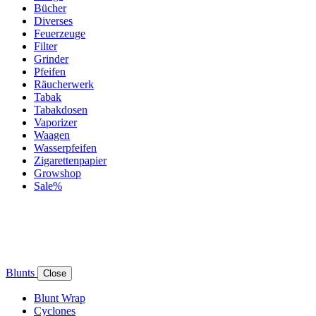
Bücher
Diverses
Feuerzeuge
Filter
Grinder
Pfeifen
Räucherwerk
Tabak
Tabakdosen
Vaporizer
Waagen
Wasserpfeifen
Zigarettenpapier
Growshop
Sale%
Blunts
Close
Blunt Wrap
Cyclones