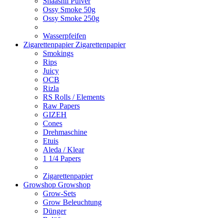
Shaashii Pulver
Ossy Smoke 50g
Ossy Smoke 250g
Wasserpfeifen
Zigarettenpapier
Zigarettenpapier
Smokings
Rips
Juicy
OCB
Rizla
RS Rolls / Elements
Raw Papers
GIZEH
Cones
Drehmaschine
Etuis
Aleda / Klear
1 1/4 Papers
Zigarettenpapier
Growshop
Growshop
Grow-Sets
Grow Beleuchtung
Dünger