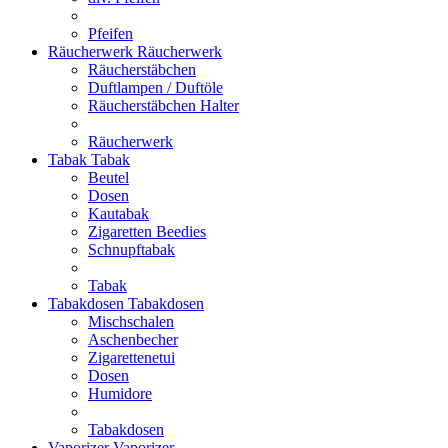
Pfeifen
Räucherwerk
Räucherwerk
Räucherstäbchen
Duftlampen / Duftöle
Räucherstäbchen Halter
Räucherwerk
Tabak
Tabak
Beutel
Dosen
Kautabak
Zigaretten Beedies
Schnupftabak
Tabak
Tabakdosen
Tabakdosen
Mischschalen
Aschenbecher
Zigarettenetui
Dosen
Humidore
Tabakdosen
Vaporizer
Vaporizer