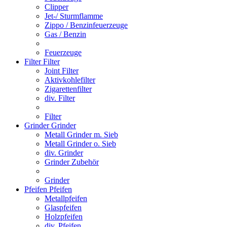
Clipper
Jet-/ Sturmflamme
Zippo / Benzinfeuerzeuge
Gas / Benzin
Feuerzeuge
Filter
Filter
Joint Filter
Aktivkohlefilter
Zigarettenfilter
div. Filter
Filter
Grinder
Grinder
Metall Grinder m. Sieb
Metall Grinder o. Sieb
div. Grinder
Grinder Zubehör
Grinder
Pfeifen
Pfeifen
Metallpfeifen
Glaspfeifen
Holzpfeifen
div. Pfeifen