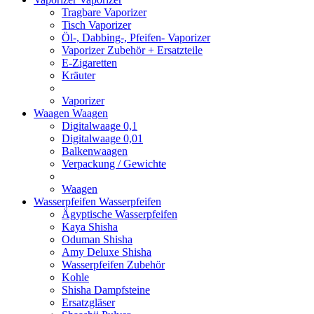
Tragbare Vaporizer
Tisch Vaporizer
Öl-, Dabbing-, Pfeifen- Vaporizer
Vaporizer Zubehör + Ersatzteile
E-Zigaretten
Kräuter
Vaporizer
Waagen
Waagen
Digitalwaage 0,1
Digitalwaage 0,01
Balkenwaagen
Verpackung / Gewichte
Waagen
Wasserpfeifen
Wasserpfeifen
Ägyptische Wasserpfeifen
Kaya Shisha
Oduman Shisha
Amy Deluxe Shisha
Wasserpfeifen Zubehör
Kohle
Shisha Dampfsteine
Ersatzgläser