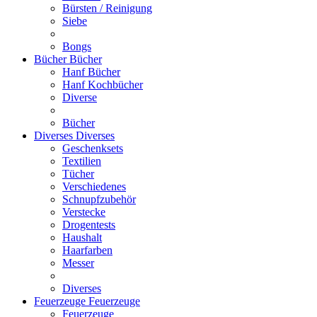
Bürsten / Reinigung
Siebe
Bongs
Bücher
Bücher
Hanf Bücher
Hanf Kochbücher
Diverse
Bücher
Diverses
Diverses
Geschenksets
Textilien
Tücher
Verschiedenes
Schnupfzubehör
Verstecke
Drogentests
Haushalt
Haarfarben
Messer
Diverses
Feuerzeuge
Feuerzeuge
Feuerzeuge