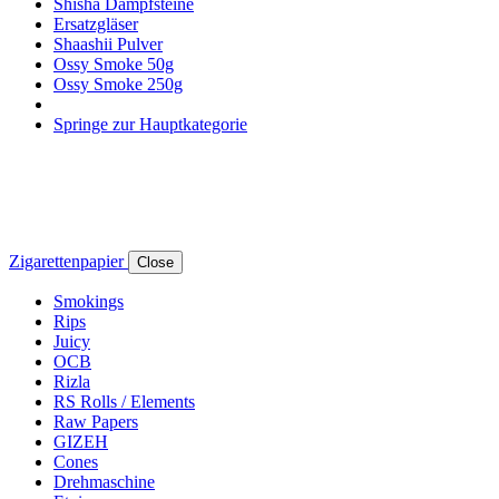
Shisha Dampfsteine
Ersatzgläser
Shaashii Pulver
Ossy Smoke 50g
Ossy Smoke 250g
Springe zur Hauptkategorie
Zigarettenpapier
Close
Smokings
Rips
Juicy
OCB
Rizla
RS Rolls / Elements
Raw Papers
GIZEH
Cones
Drehmaschine