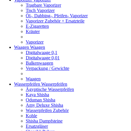
Tragbare Vaporizer
Tisch Vaporizer
Öl-, Dabbing-, Pfeifen- Vaporizer
Vaporizer Zubehör + Ersatzteile
E-Zigaretten
Kräuter
Vaporizer
Waagen
Waagen
Digitalwaage 0,1
Digitalwaage 0,01
Balkenwaagen
Verpackung / Gewichte
Waagen
Wasserpfeifen
Wasserpfeifen
Ägyptische Wasserpfeifen
Kaya Shisha
Oduman Shisha
Amy Deluxe Shisha
Wasserpfeifen Zubehör
Kohle
Shisha Dampfsteine
Ersatzgläser