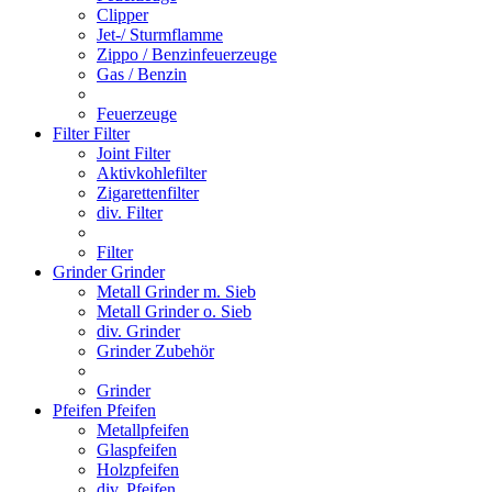
Clipper
Jet-/ Sturmflamme
Zippo / Benzinfeuerzeuge
Gas / Benzin
Feuerzeuge
Filter
Filter
Joint Filter
Aktivkohlefilter
Zigarettenfilter
div. Filter
Filter
Grinder
Grinder
Metall Grinder m. Sieb
Metall Grinder o. Sieb
div. Grinder
Grinder Zubehör
Grinder
Pfeifen
Pfeifen
Metallpfeifen
Glaspfeifen
Holzpfeifen
div. Pfeifen