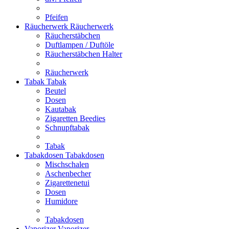
Pfeifen
Räucherwerk
Räucherwerk
Räucherstäbchen
Duftlampen / Duftöle
Räucherstäbchen Halter
Räucherwerk
Tabak
Tabak
Beutel
Dosen
Kautabak
Zigaretten Beedies
Schnupftabak
Tabak
Tabakdosen
Tabakdosen
Mischschalen
Aschenbecher
Zigarettenetui
Dosen
Humidore
Tabakdosen
Vaporizer
Vaporizer