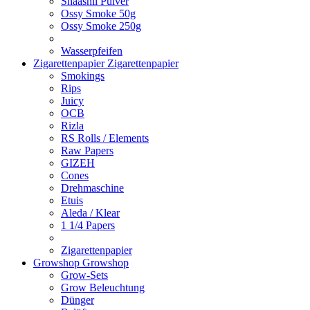
Shaashii Pulver
Ossy Smoke 50g
Ossy Smoke 250g
Wasserpfeifen
Zigarettenpapier
Zigarettenpapier
Smokings
Rips
Juicy
OCB
Rizla
RS Rolls / Elements
Raw Papers
GIZEH
Cones
Drehmaschine
Etuis
Aleda / Klear
1 1/4 Papers
Zigarettenpapier
Growshop
Growshop
Grow-Sets
Grow Beleuchtung
Dünger