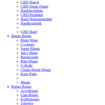
CBD Hasch
CBD Joints Ziggis
Hanfstecklinge
CBD-Produkte
Hanf-Nahrungsmittel
Hanfkosmetik
CBD Hanf
Blunts
Blunts
Blunt Wrap
Cyclones
Super Blunts
Juicy Blunt
Backwoods
Rips Wraps
G-Rollz
Chapo Hemp Wraps
King Palm
Blunts
Bongs
Bongs
Acrylbongs
Glas-Bongs
Kofferbongs
Zubehör