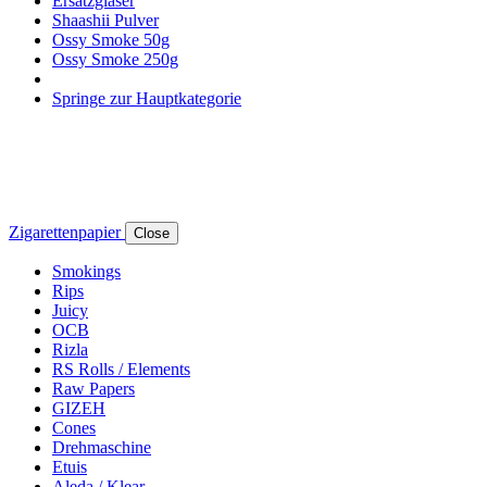
Ersatzgläser
Shaashii Pulver
Ossy Smoke 50g
Ossy Smoke 250g
Springe zur Hauptkategorie
Zigarettenpapier
Close
Smokings
Rips
Juicy
OCB
Rizla
RS Rolls / Elements
Raw Papers
GIZEH
Cones
Drehmaschine
Etuis
Aleda / Klear