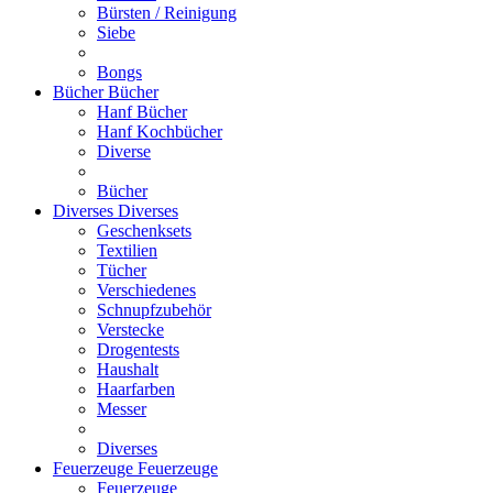
Bürsten / Reinigung
Siebe
Bongs
Bücher
Bücher
Hanf Bücher
Hanf Kochbücher
Diverse
Bücher
Diverses
Diverses
Geschenksets
Textilien
Tücher
Verschiedenes
Schnupfzubehör
Verstecke
Drogentests
Haushalt
Haarfarben
Messer
Diverses
Feuerzeuge
Feuerzeuge
Feuerzeuge