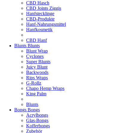
CBD Hasch
CBD Joints Ziggis
Hanfstecklinge
CBD-Produkte
Hanf-Nahrungsmittel
Hanfkosmetik
CBD Hanf
Blunts
Blunts
Blunt Wrap
Cyclones
Super Blunts
Juicy Blunt
Backwoods
Rips Wraps
G-Rollz
Chapo Hemp Wraps
King Palm
Blunts
Bongs
Bongs
Acrylbongs
Glas-Bongs
Kofferbongs
Zubehör