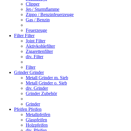
Clipper
Jet-/ Sturmflamme
Zippo / Benzinfeuerzeuge
Gas / Benzin
Feuerzeuge
Filter
Filter
Joint Filter
Aktivkohlefilter
Zigarettenfilter
div. Filter
Filter
Grinder
Grinder
Metall Grinder m. Sieb
Metall Grinder o. Sieb
div. Grinder
Grinder Zubehör
Grinder
Pfeifen
Pfeifen
Metallpfeifen
Glaspfeifen
Holzpfeifen
div. Pfeifen