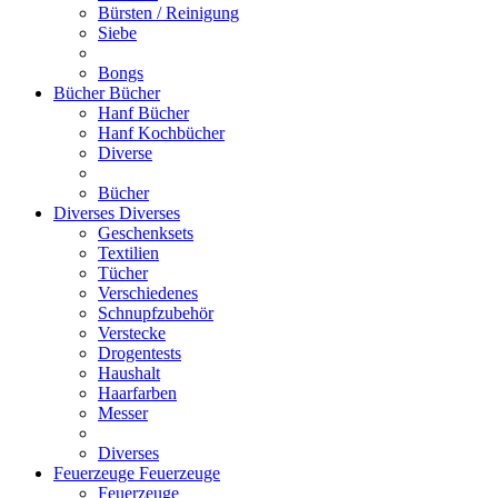
Bürsten / Reinigung
Siebe
Bongs
Bücher
Bücher
Hanf Bücher
Hanf Kochbücher
Diverse
Bücher
Diverses
Diverses
Geschenksets
Textilien
Tücher
Verschiedenes
Schnupfzubehör
Verstecke
Drogentests
Haushalt
Haarfarben
Messer
Diverses
Feuerzeuge
Feuerzeuge
Feuerzeuge