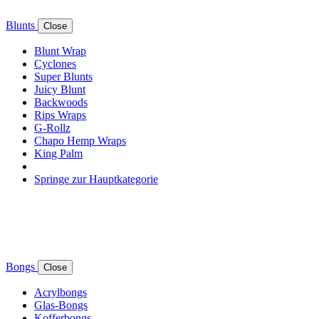
Blunts
Close
Blunt Wrap
Cyclones
Super Blunts
Juicy Blunt
Backwoods
Rips Wraps
G-Rollz
Chapo Hemp Wraps
King Palm
Springe zur Hauptkategorie
Bongs
Close
Acrylbongs
Glas-Bongs
Kofferbongs