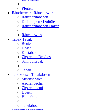
Pfeifen
Räucherwerk
Räucherwerk
Räucherstäbchen
Duftlampen / Duftöle
Räucherstäbchen Halter
Räucherwerk
Tabak
Tabak
Beutel
Dosen
Kautabak
Zigaretten Beedies
Schnupftabak
Tabak
Tabakdosen
Tabakdosen
Mischschalen
Aschenbecher
Zigarettenetui
Dosen
Humidore
Tabakdosen
Vaporizer
Vaporizer