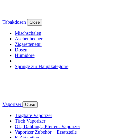
Tabakdosen
Close
Mischschalen
Aschenbecher
Zigarettenetui
Dosen
Humidore
Springe zur Hauptkategorie
Vaporizer
Close
Tragbare Vaporizer
Tisch Vaporizer
Öl-, Dabbing-, Pfeifen- Vaporizer
Vaporizer Zubehör + Ersatzteile
E-Zigaretten