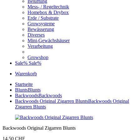
Belüftung
Mess- / Regeltechnik
Homebox & Drybox
Erde / Substrate
Growsysteme
Bewässerung
Diverses
Mini-Gewächshäuser
Verarbeitung
Growshop
Sale%
Sale%
Warenkorb
Startseite
Blunts
Blunts
Backwoods
Backwoods
Backwoods Original Zigarren Blunts
Backwoods Original
Zigarren Blunts
Backwoods Original Zigarren Blunts
14,50 CHF