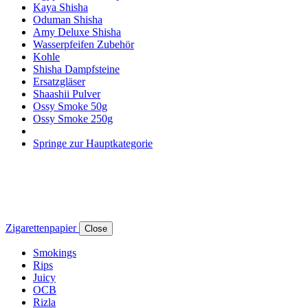
Kaya Shisha
Oduman Shisha
Amy Deluxe Shisha
Wasserpfeifen Zubehör
Kohle
Shisha Dampfsteine
Ersatzgläser
Shaashii Pulver
Ossy Smoke 50g
Ossy Smoke 250g
Springe zur Hauptkategorie
Zigarettenpapier
Close
Smokings
Rips
Juicy
OCB
Rizla