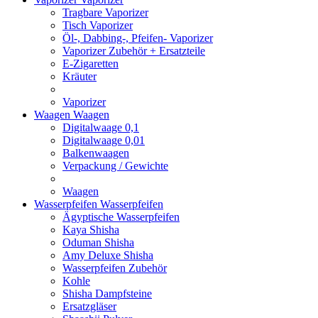
Tragbare Vaporizer
Tisch Vaporizer
Öl-, Dabbing-, Pfeifen- Vaporizer
Vaporizer Zubehör + Ersatzteile
E-Zigaretten
Kräuter
Vaporizer
Waagen
Waagen
Digitalwaage 0,1
Digitalwaage 0,01
Balkenwaagen
Verpackung / Gewichte
Waagen
Wasserpfeifen
Wasserpfeifen
Ägyptische Wasserpfeifen
Kaya Shisha
Oduman Shisha
Amy Deluxe Shisha
Wasserpfeifen Zubehör
Kohle
Shisha Dampfsteine
Ersatzgläser