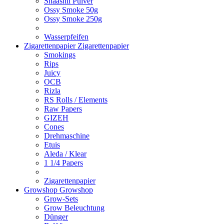
Shaashii Pulver
Ossy Smoke 50g
Ossy Smoke 250g
Wasserpfeifen
Zigarettenpapier
Zigarettenpapier
Smokings
Rips
Juicy
OCB
Rizla
RS Rolls / Elements
Raw Papers
GIZEH
Cones
Drehmaschine
Etuis
Aleda / Klear
1 1/4 Papers
Zigarettenpapier
Growshop
Growshop
Grow-Sets
Grow Beleuchtung
Dünger