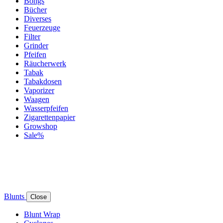
Bongs
Bücher
Diverses
Feuerzeuge
Filter
Grinder
Pfeifen
Räucherwerk
Tabak
Tabakdosen
Vaporizer
Waagen
Wasserpfeifen
Zigarettenpapier
Growshop
Sale%
Blunts
Close
Blunt Wrap