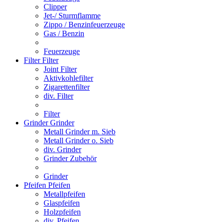
Clipper
Jet-/ Sturmflamme
Zippo / Benzinfeuerzeuge
Gas / Benzin
Feuerzeuge
Filter
Filter
Joint Filter
Aktivkohlefilter
Zigarettenfilter
div. Filter
Filter
Grinder
Grinder
Metall Grinder m. Sieb
Metall Grinder o. Sieb
div. Grinder
Grinder Zubehör
Grinder
Pfeifen
Pfeifen
Metallpfeifen
Glaspfeifen
Holzpfeifen
div. Pfeifen