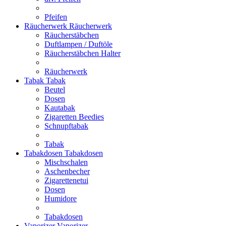
Pfeifen
Räucherwerk
Räucherwerk
Räucherstäbchen
Duftlampen / Duftöle
Räucherstäbchen Halter
Räucherwerk
Tabak
Tabak
Beutel
Dosen
Kautabak
Zigaretten Beedies
Schnupftabak
Tabak
Tabakdosen
Tabakdosen
Mischschalen
Aschenbecher
Zigarettenetui
Dosen
Humidore
Tabakdosen
Vaporizer
Vaporizer