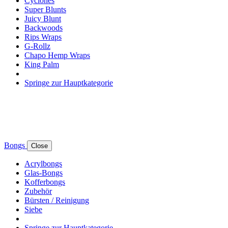
Cyclones
Super Blunts
Juicy Blunt
Backwoods
Rips Wraps
G-Rollz
Chapo Hemp Wraps
King Palm
Springe zur Hauptkategorie
Bongs
Close
Acrylbongs
Glas-Bongs
Kofferbongs
Zubehör
Bürsten / Reinigung
Siebe
Springe zur Hauptkategorie