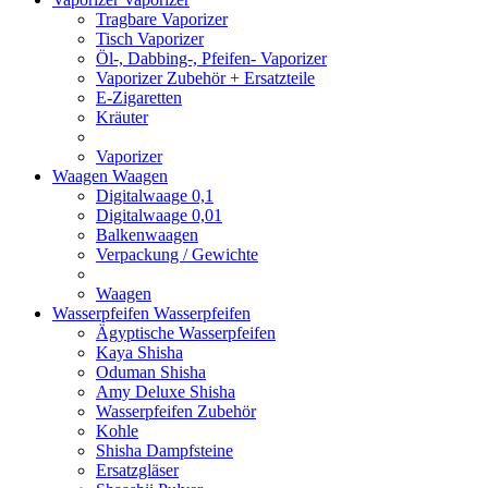
Tragbare Vaporizer
Tisch Vaporizer
Öl-, Dabbing-, Pfeifen- Vaporizer
Vaporizer Zubehör + Ersatzteile
E-Zigaretten
Kräuter
Vaporizer
Waagen
Waagen
Digitalwaage 0,1
Digitalwaage 0,01
Balkenwaagen
Verpackung / Gewichte
Waagen
Wasserpfeifen
Wasserpfeifen
Ägyptische Wasserpfeifen
Kaya Shisha
Oduman Shisha
Amy Deluxe Shisha
Wasserpfeifen Zubehör
Kohle
Shisha Dampfsteine
Ersatzgläser