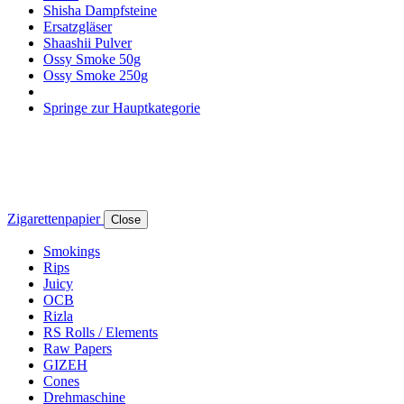
Shisha Dampfsteine
Ersatzgläser
Shaashii Pulver
Ossy Smoke 50g
Ossy Smoke 250g
Springe zur Hauptkategorie
Zigarettenpapier
Close
Smokings
Rips
Juicy
OCB
Rizla
RS Rolls / Elements
Raw Papers
GIZEH
Cones
Drehmaschine