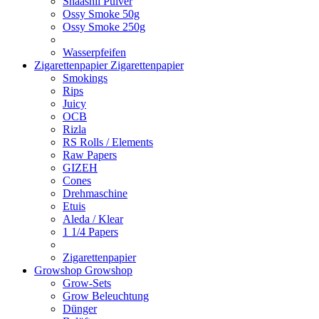
Shaashii Pulver
Ossy Smoke 50g
Ossy Smoke 250g
Wasserpfeifen
Zigarettenpapier
Zigarettenpapier
Smokings
Rips
Juicy
OCB
Rizla
RS Rolls / Elements
Raw Papers
GIZEH
Cones
Drehmaschine
Etuis
Aleda / Klear
1 1/4 Papers
Zigarettenpapier
Growshop
Growshop
Grow-Sets
Grow Beleuchtung
Dünger