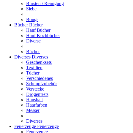
Bürsten / Reinigung
Siebe
Bongs
Bücher
Bücher
Hanf Bücher
Hanf Kochbücher
Diverse
Bücher
Diverses
Diverses
Geschenksets
Textilien
Tücher
Verschiedenes
Schnupfzubehör
Verstecke
Drogentests
Haushalt
Haarfarben
Messer
Diverses
Feuerzeuge
Feuerzeuge
Feuerzeuge