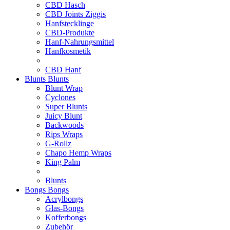
CBD Hasch
CBD Joints Ziggis
Hanfstecklinge
CBD-Produkte
Hanf-Nahrungsmittel
Hanfkosmetik
CBD Hanf
Blunts
Blunts
Blunt Wrap
Cyclones
Super Blunts
Juicy Blunt
Backwoods
Rips Wraps
G-Rollz
Chapo Hemp Wraps
King Palm
Blunts
Bongs
Bongs
Acrylbongs
Glas-Bongs
Kofferbongs
Zubehör