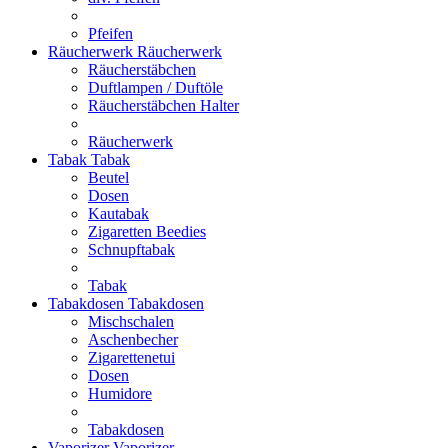
Pfeifen
Räucherwerk
Räucherwerk
Räucherstäbchen
Duftlampen / Duftöle
Räucherstäbchen Halter
Räucherwerk
Tabak
Tabak
Beutel
Dosen
Kautabak
Zigaretten Beedies
Schnupftabak
Tabak
Tabakdosen
Tabakdosen
Mischschalen
Aschenbecher
Zigarettenetui
Dosen
Humidore
Tabakdosen
Vaporizer
Vaporizer