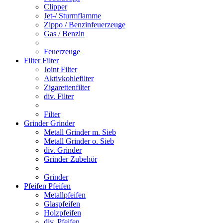
Clipper
Jet-/ Sturmflamme
Zippo / Benzinfeuerzeuge
Gas / Benzin
Feuerzeuge
Filter
Filter
Joint Filter
Aktivkohlefilter
Zigarettenfilter
div. Filter
Filter
Grinder
Grinder
Metall Grinder m. Sieb
Metall Grinder o. Sieb
div. Grinder
Grinder Zubehör
Grinder
Pfeifen
Pfeifen
Metallpfeifen
Glaspfeifen
Holzpfeifen
div. Pfeifen