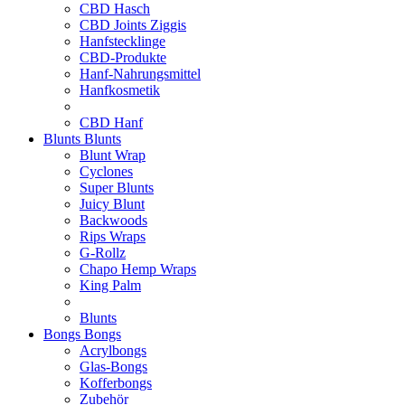
CBD Hasch
CBD Joints Ziggis
Hanfstecklinge
CBD-Produkte
Hanf-Nahrungsmittel
Hanfkosmetik
CBD Hanf
Blunts
Blunts
Blunt Wrap
Cyclones
Super Blunts
Juicy Blunt
Backwoods
Rips Wraps
G-Rollz
Chapo Hemp Wraps
King Palm
Blunts
Bongs
Bongs
Acrylbongs
Glas-Bongs
Kofferbongs
Zubehör