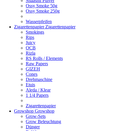
Shaashii Pulver
Ossy Smoke 50g
Ossy Smoke 250g
Wasserpfeifen
Zigarettenpapier
Zigarettenpapier
Smokings
Rips
Juicy
OCB
Rizla
RS Rolls / Elements
Raw Papers
GIZEH
Cones
Drehmaschine
Etuis
Aleda / Klear
1 1/4 Papers
Zigarettenpapier
Growshop
Growshop
Grow-Sets
Grow Beleuchtung
Dünger