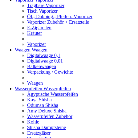
Tragbare Vaporizer
Tisch Vaporizer
Öl-, Dabbing-, Pfeifen- Vaporizer
Vaporizer Zubehör + Ersatzteile
E-Zigaretten
Kräuter
Vaporizer
Waagen
Waagen
Digitalwaage 0,1
Digitalwaage 0,01
Balkenwaagen
Verpackung / Gewichte
Waagen
Wasserpfeifen
Wasserpfeifen
Ägyptische Wasserpfeifen
Kaya Shisha
Oduman Shisha
Amy Deluxe Shisha
Wasserpfeifen Zubehör
Kohle
Shisha Dampfsteine
Ersatzgläser