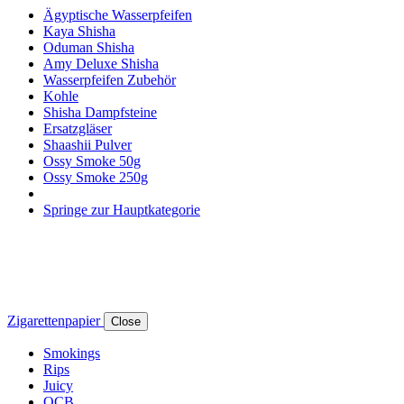
Ägyptische Wasserpfeifen
Kaya Shisha
Oduman Shisha
Amy Deluxe Shisha
Wasserpfeifen Zubehör
Kohle
Shisha Dampfsteine
Ersatzgläser
Shaashii Pulver
Ossy Smoke 50g
Ossy Smoke 250g
Springe zur Hauptkategorie
Zigarettenpapier
Close
Smokings
Rips
Juicy
OCB