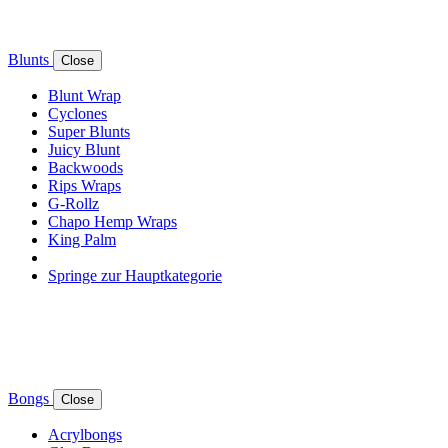
Blunts
Close
Blunt Wrap
Cyclones
Super Blunts
Juicy Blunt
Backwoods
Rips Wraps
G-Rollz
Chapo Hemp Wraps
King Palm
Springe zur Hauptkategorie
Bongs
Close
Acrylbongs