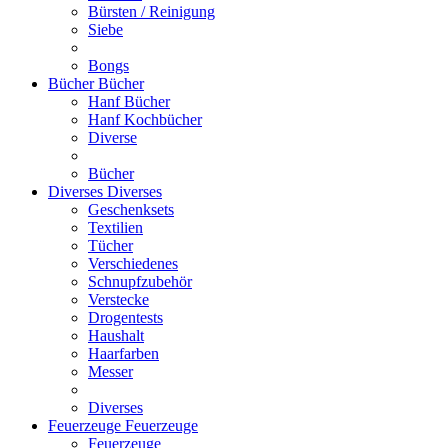
Bürsten / Reinigung
Siebe
Bongs
Bücher
Bücher
Hanf Bücher
Hanf Kochbücher
Diverse
Bücher
Diverses
Diverses
Geschenksets
Textilien
Tücher
Verschiedenes
Schnupfzubehör
Verstecke
Drogentests
Haushalt
Haarfarben
Messer
Diverses
Feuerzeuge
Feuerzeuge
Feuerzeuge