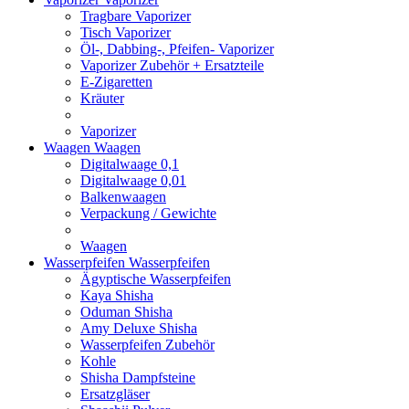
Tragbare Vaporizer
Tisch Vaporizer
Öl-, Dabbing-, Pfeifen- Vaporizer
Vaporizer Zubehör + Ersatzteile
E-Zigaretten
Kräuter
Vaporizer
Waagen
Waagen
Digitalwaage 0,1
Digitalwaage 0,01
Balkenwaagen
Verpackung / Gewichte
Waagen
Wasserpfeifen
Wasserpfeifen
Ägyptische Wasserpfeifen
Kaya Shisha
Oduman Shisha
Amy Deluxe Shisha
Wasserpfeifen Zubehör
Kohle
Shisha Dampfsteine
Ersatzgläser