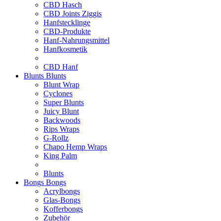
CBD Hasch
CBD Joints Ziggis
Hanfstecklinge
CBD-Produkte
Hanf-Nahrungsmittel
Hanfkosmetik
CBD Hanf
Blunts
Blunts
Blunt Wrap
Cyclones
Super Blunts
Juicy Blunt
Backwoods
Rips Wraps
G-Rollz
Chapo Hemp Wraps
King Palm
Blunts
Bongs
Bongs
Acrylbongs
Glas-Bongs
Kofferbongs
Zubehör