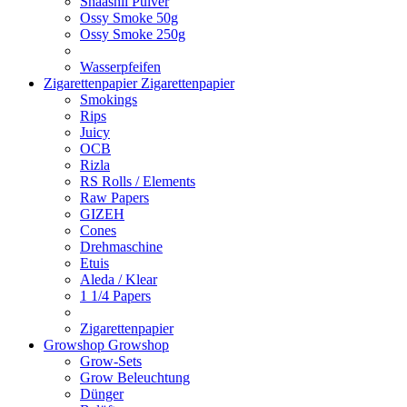
Shaashii Pulver
Ossy Smoke 50g
Ossy Smoke 250g
Wasserpfeifen
Zigarettenpapier
Zigarettenpapier
Smokings
Rips
Juicy
OCB
Rizla
RS Rolls / Elements
Raw Papers
GIZEH
Cones
Drehmaschine
Etuis
Aleda / Klear
1 1/4 Papers
Zigarettenpapier
Growshop
Growshop
Grow-Sets
Grow Beleuchtung
Dünger