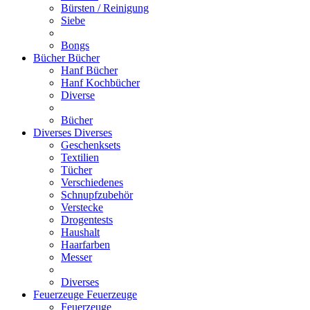
Bürsten / Reinigung
Siebe
Bongs
Bücher
Bücher
Hanf Bücher
Hanf Kochbücher
Diverse
Bücher
Diverses
Diverses
Geschenksets
Textilien
Tücher
Verschiedenes
Schnupfzubehör
Verstecke
Drogentests
Haushalt
Haarfarben
Messer
Diverses
Feuerzeuge
Feuerzeuge
Feuerzeuge