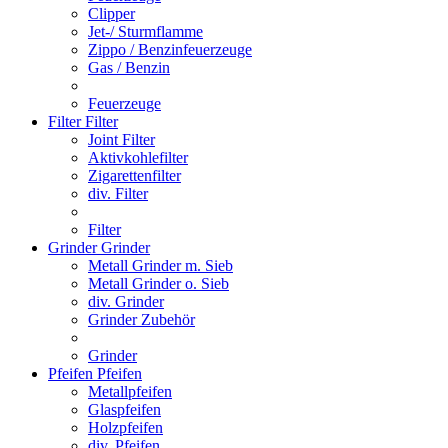
Clipper
Jet-/ Sturmflamme
Zippo / Benzinfeuerzeuge
Gas / Benzin
Feuerzeuge
Filter
Filter
Joint Filter
Aktivkohlefilter
Zigarettenfilter
div. Filter
Filter
Grinder
Grinder
Metall Grinder m. Sieb
Metall Grinder o. Sieb
div. Grinder
Grinder Zubehör
Grinder
Pfeifen
Pfeifen
Metallpfeifen
Glaspfeifen
Holzpfeifen
div. Pfeifen