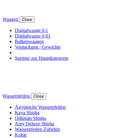
Waagen
Close
Digitalwaage 0,1
Digitalwaage 0,01
Balkenwaagen
Verpackung / Gewichte
Springe zur Hauptkategorie
Wasserpfeifen
Close
Ägyptische Wasserpfeifen
Kaya Shisha
Oduman Shisha
Amy Deluxe Shisha
Wasserpfeifen Zubehör
Kohle