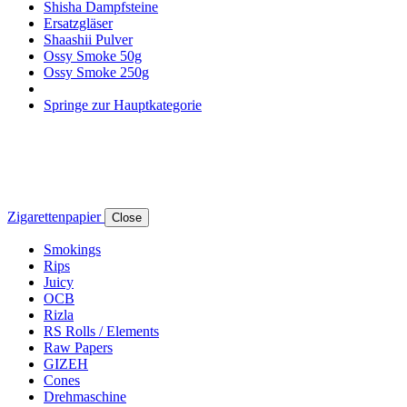
Shisha Dampfsteine
Ersatzgläser
Shaashii Pulver
Ossy Smoke 50g
Ossy Smoke 250g
Springe zur Hauptkategorie
Zigarettenpapier
Close
Smokings
Rips
Juicy
OCB
Rizla
RS Rolls / Elements
Raw Papers
GIZEH
Cones
Drehmaschine