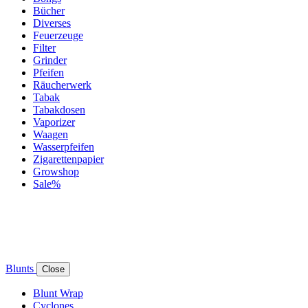
Bücher
Diverses
Feuerzeuge
Filter
Grinder
Pfeifen
Räucherwerk
Tabak
Tabakdosen
Vaporizer
Waagen
Wasserpfeifen
Zigarettenpapier
Growshop
Sale%
Blunts
Close
Blunt Wrap
Cyclones