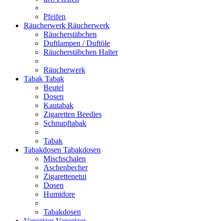
Pfeifen
Räucherwerk
Räucherwerk
Räucherstäbchen
Duftlampen / Duftöle
Räucherstäbchen Halter
Räucherwerk
Tabak
Tabak
Beutel
Dosen
Kautabak
Zigaretten Beedies
Schnupftabak
Tabak
Tabakdosen
Tabakdosen
Mischschalen
Aschenbecher
Zigarettenetui
Dosen
Humidore
Tabakdosen
Vaporizer
Vaporizer