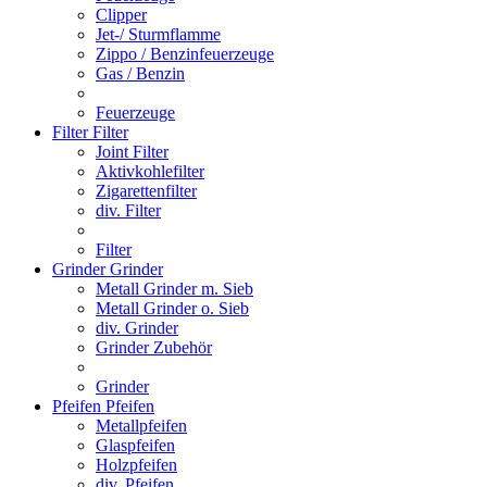
Clipper
Jet-/ Sturmflamme
Zippo / Benzinfeuerzeuge
Gas / Benzin
Feuerzeuge
Filter
Filter
Joint Filter
Aktivkohlefilter
Zigarettenfilter
div. Filter
Filter
Grinder
Grinder
Metall Grinder m. Sieb
Metall Grinder o. Sieb
div. Grinder
Grinder Zubehör
Grinder
Pfeifen
Pfeifen
Metallpfeifen
Glaspfeifen
Holzpfeifen
div. Pfeifen