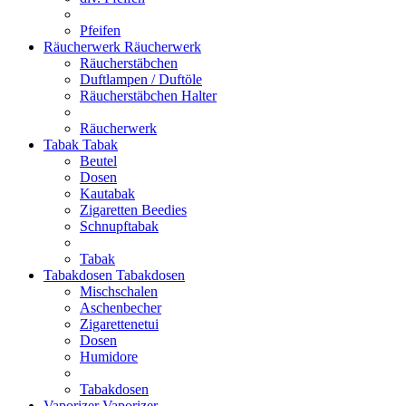
Pfeifen
Räucherwerk
Räucherwerk
Räucherstäbchen
Duftlampen / Duftöle
Räucherstäbchen Halter
Räucherwerk
Tabak
Tabak
Beutel
Dosen
Kautabak
Zigaretten Beedies
Schnupftabak
Tabak
Tabakdosen
Tabakdosen
Mischschalen
Aschenbecher
Zigarettenetui
Dosen
Humidore
Tabakdosen
Vaporizer
Vaporizer