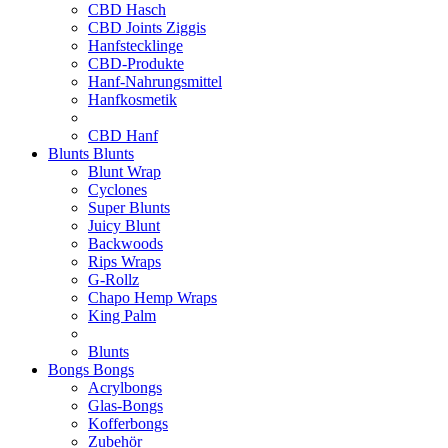
CBD Hasch
CBD Joints Ziggis
Hanfstecklinge
CBD-Produkte
Hanf-Nahrungsmittel
Hanfkosmetik
CBD Hanf
Blunts
Blunts
Blunt Wrap
Cyclones
Super Blunts
Juicy Blunt
Backwoods
Rips Wraps
G-Rollz
Chapo Hemp Wraps
King Palm
Blunts
Bongs
Bongs
Acrylbongs
Glas-Bongs
Kofferbongs
Zubehör