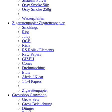
Shaashii Pulver
Ossy Smoke 50g
Ossy Smoke 250g
Wasserpfeifen
Zigarettenpapier
Zigarettenpapier
Smokings
Rips
Juicy
OCB
Rizla
RS Rolls / Elements
Raw Papers
GIZEH
Cones
Drehmaschine
Etuis
Aleda / Klear
1 1/4 Papers
Zigarettenpapier
Growshop
Growshop
Grow-Sets
Grow Beleuchtung
Dünger