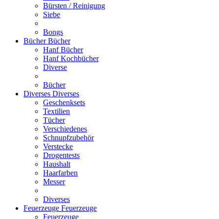
Bürsten / Reinigung
Siebe
Bongs
Bücher
Bücher
Hanf Bücher
Hanf Kochbücher
Diverse
Bücher
Diverses
Diverses
Geschenksets
Textilien
Tücher
Verschiedenes
Schnupfzubehör
Verstecke
Drogentests
Haushalt
Haarfarben
Messer
Diverses
Feuerzeuge
Feuerzeuge
Feuerzeuge