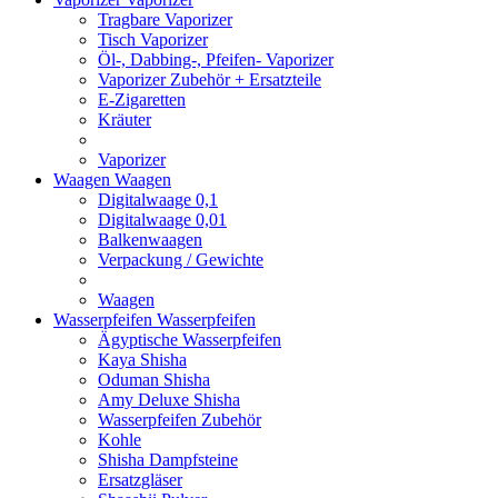
Tragbare Vaporizer
Tisch Vaporizer
Öl-, Dabbing-, Pfeifen- Vaporizer
Vaporizer Zubehör + Ersatzteile
E-Zigaretten
Kräuter
Vaporizer
Waagen
Waagen
Digitalwaage 0,1
Digitalwaage 0,01
Balkenwaagen
Verpackung / Gewichte
Waagen
Wasserpfeifen
Wasserpfeifen
Ägyptische Wasserpfeifen
Kaya Shisha
Oduman Shisha
Amy Deluxe Shisha
Wasserpfeifen Zubehör
Kohle
Shisha Dampfsteine
Ersatzgläser