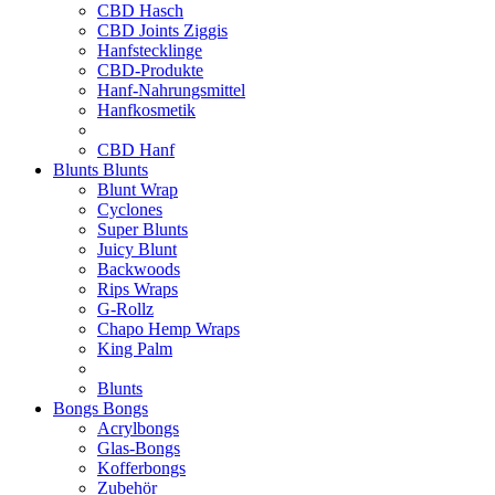
CBD Hasch
CBD Joints Ziggis
Hanfstecklinge
CBD-Produkte
Hanf-Nahrungsmittel
Hanfkosmetik
CBD Hanf
Blunts
Blunts
Blunt Wrap
Cyclones
Super Blunts
Juicy Blunt
Backwoods
Rips Wraps
G-Rollz
Chapo Hemp Wraps
King Palm
Blunts
Bongs
Bongs
Acrylbongs
Glas-Bongs
Kofferbongs
Zubehör