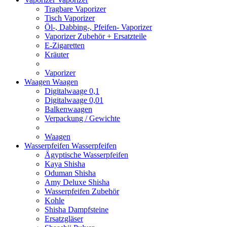
Tragbare Vaporizer
Tisch Vaporizer
Öl-, Dabbing-, Pfeifen- Vaporizer
Vaporizer Zubehör + Ersatzteile
E-Zigaretten
Kräuter
Vaporizer
Waagen
Waagen
Digitalwaage 0,1
Digitalwaage 0,01
Balkenwaagen
Verpackung / Gewichte
Waagen
Wasserpfeifen
Wasserpfeifen
Ägyptische Wasserpfeifen
Kaya Shisha
Oduman Shisha
Amy Deluxe Shisha
Wasserpfeifen Zubehör
Kohle
Shisha Dampfsteine
Ersatzgläser