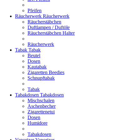
Pfeifen
Räucherwerk
Räucherwerk
Räucherstäbchen
Duftlampen / Duftöle
Räucherstäbchen Halter
Räucherwerk
Tabak
Tabak
Beutel
Dosen
Kautabak
Zigaretten Beedies
Schnupftabak
Tabak
Tabakdosen
Tabakdosen
Mischschalen
Aschenbecher
Zigarettenetui
Dosen
Humidore
Tabakdosen
Vaporizer
Vaporizer