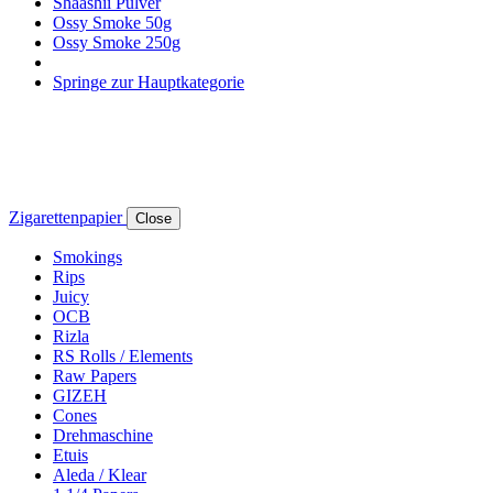
Shaashii Pulver
Ossy Smoke 50g
Ossy Smoke 250g
Springe zur Hauptkategorie
Zigarettenpapier
Close
Smokings
Rips
Juicy
OCB
Rizla
RS Rolls / Elements
Raw Papers
GIZEH
Cones
Drehmaschine
Etuis
Aleda / Klear