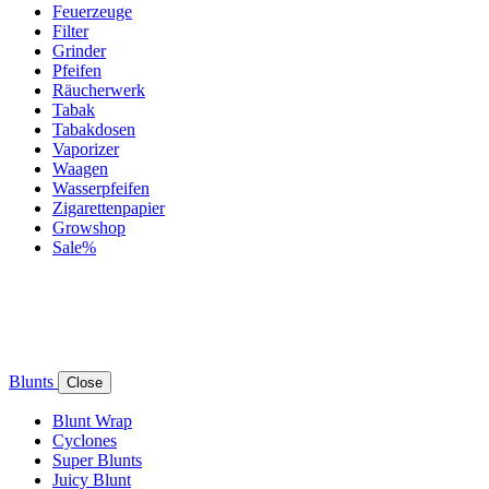
Feuerzeuge
Filter
Grinder
Pfeifen
Räucherwerk
Tabak
Tabakdosen
Vaporizer
Waagen
Wasserpfeifen
Zigarettenpapier
Growshop
Sale%
Blunts
Close
Blunt Wrap
Cyclones
Super Blunts
Juicy Blunt