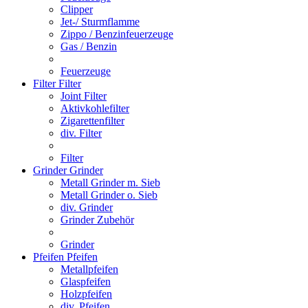
Clipper
Jet-/ Sturmflamme
Zippo / Benzinfeuerzeuge
Gas / Benzin
Feuerzeuge
Filter
Filter
Joint Filter
Aktivkohlefilter
Zigarettenfilter
div. Filter
Filter
Grinder
Grinder
Metall Grinder m. Sieb
Metall Grinder o. Sieb
div. Grinder
Grinder Zubehör
Grinder
Pfeifen
Pfeifen
Metallpfeifen
Glaspfeifen
Holzpfeifen
div. Pfeifen