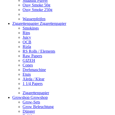
Shaashii Pulver
Ossy Smoke 50g
Ossy Smoke 250g
Wasserpfeifen
Zigarettenpapier
Zigarettenpapier
Smokings
Rips
Juicy
OCB
Rizla
RS Rolls / Elements
Raw Papers
GIZEH
Cones
Drehmaschine
Etuis
Aleda / Klear
1 1/4 Papers
Zigarettenpapier
Growshop
Growshop
Grow-Sets
Grow Beleuchtung
Dünger