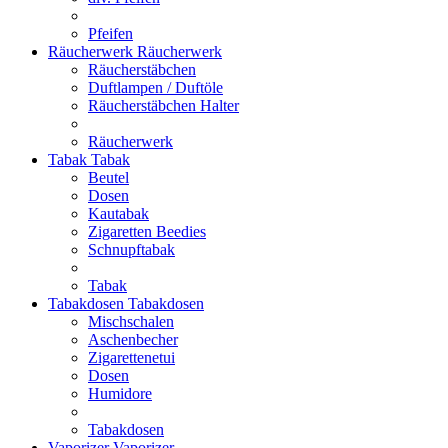
Pfeifen
Räucherwerk
Räucherwerk
Räucherstäbchen
Duftlampen / Duftöle
Räucherstäbchen Halter
Räucherwerk
Tabak
Tabak
Beutel
Dosen
Kautabak
Zigaretten Beedies
Schnupftabak
Tabak
Tabakdosen
Tabakdosen
Mischschalen
Aschenbecher
Zigarettenetui
Dosen
Humidore
Tabakdosen
Vaporizer
Vaporizer