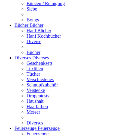
Bürsten / Reinigung
Siebe
Bongs
Bücher
Bücher
Hanf Bücher
Hanf Kochbücher
Diverse
Bücher
Diverses
Diverses
Geschenksets
Textilien
Tücher
Verschiedenes
Schnupfzubehör
Verstecke
Drogentests
Haushalt
Haarfarben
Messer
Diverses
Feuerzeuge
Feuerzeuge
Feuerzeuge