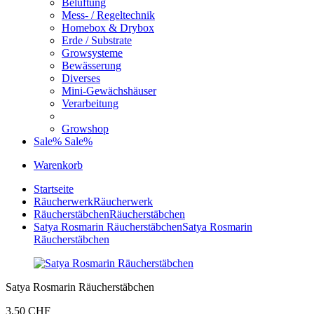
Belüftung
Mess- / Regeltechnik
Homebox & Drybox
Erde / Substrate
Growsysteme
Bewässerung
Diverses
Mini-Gewächshäuser
Verarbeitung
Growshop
Sale%
Sale%
Warenkorb
Startseite
Räucherwerk
Räucherwerk
Räucherstäbchen
Räucherstäbchen
Satya Rosmarin Räucherstäbchen
Satya Rosmarin
Räucherstäbchen
Satya Rosmarin Räucherstäbchen
3,50 CHF