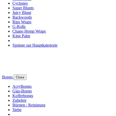
Cyclones
Super Blunts
Juicy Blunt
Backwoods
Rips Wraps
G-Rollz
Chapo Hemp Wraps
King Palm
Springe zur Hauptkategorie
Bongs
Close
Acrylbongs
Glas-Bongs
Kofferbongs
Zubehör
Bürsten / Reinigung
Siebe