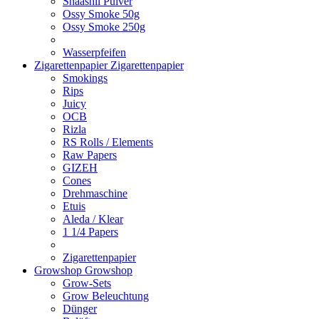
Shaashii Pulver
Ossy Smoke 50g
Ossy Smoke 250g
Wasserpfeifen
Zigarettenpapier
Zigarettenpapier
Smokings
Rips
Juicy
OCB
Rizla
RS Rolls / Elements
Raw Papers
GIZEH
Cones
Drehmaschine
Etuis
Aleda / Klear
1 1/4 Papers
Zigarettenpapier
Growshop
Growshop
Grow-Sets
Grow Beleuchtung
Dünger