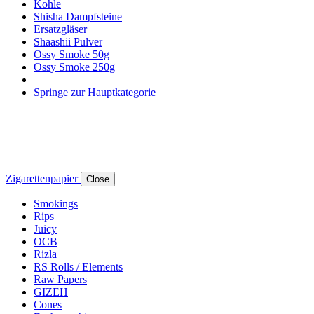
Kohle
Shisha Dampfsteine
Ersatzgläser
Shaashii Pulver
Ossy Smoke 50g
Ossy Smoke 250g
Springe zur Hauptkategorie
Zigarettenpapier
Close
Smokings
Rips
Juicy
OCB
Rizla
RS Rolls / Elements
Raw Papers
GIZEH
Cones