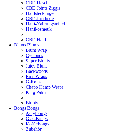
CBD Hasch
CBD Joints Ziggis
Hanfstecklinge
CBD-Produkte
Hanf-Nahrungsmittel
Hanfkosmetik
CBD Hanf
Blunts
Blunts
Blunt Wrap
Cyclones
Super Blunts
Juicy Blunt
Backwoods
Rips Wraps
G-Rollz
Chapo Hemp Wraps
King Palm
Blunts
Bongs
Bongs
Acrylbongs
Glas-Bongs
Kofferbongs
Zubehör