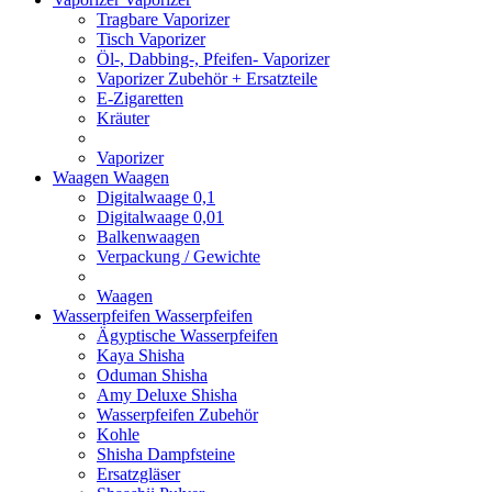
Tragbare Vaporizer
Tisch Vaporizer
Öl-, Dabbing-, Pfeifen- Vaporizer
Vaporizer Zubehör + Ersatzteile
E-Zigaretten
Kräuter
Vaporizer
Waagen
Waagen
Digitalwaage 0,1
Digitalwaage 0,01
Balkenwaagen
Verpackung / Gewichte
Waagen
Wasserpfeifen
Wasserpfeifen
Ägyptische Wasserpfeifen
Kaya Shisha
Oduman Shisha
Amy Deluxe Shisha
Wasserpfeifen Zubehör
Kohle
Shisha Dampfsteine
Ersatzgläser