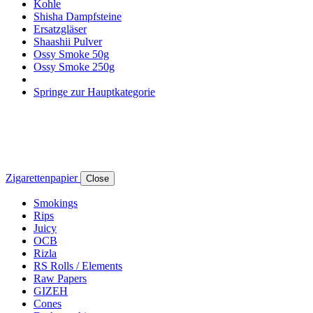
Kohle
Shisha Dampfsteine
Ersatzgläser
Shaashii Pulver
Ossy Smoke 50g
Ossy Smoke 250g
Springe zur Hauptkategorie
Zigarettenpapier
Close
Smokings
Rips
Juicy
OCB
Rizla
RS Rolls / Elements
Raw Papers
GIZEH
Cones