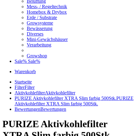
Belüftung
Mess- / Regeltechnik
Homebox & Drybox
Erde / Substrate
Growsysteme
Bewässerung
Diverses
Mini-Gewächshäuser
Verarbeitung
Growshop
Sale%
Sale%
Warenkorb
Startseite
Filter
Filter
Aktivkohlefilter
Aktivkohlefilter
PURIZE Aktivkohlefilter XTRA Slim farbig 500Stk.
PURIZE
Aktivkohlefilter XTRA Slim farbig 500Stk.
Bewertungen
Bewertungen
PURIZE Aktivkohlefilter
XTRA Slim farbig 500Stk.