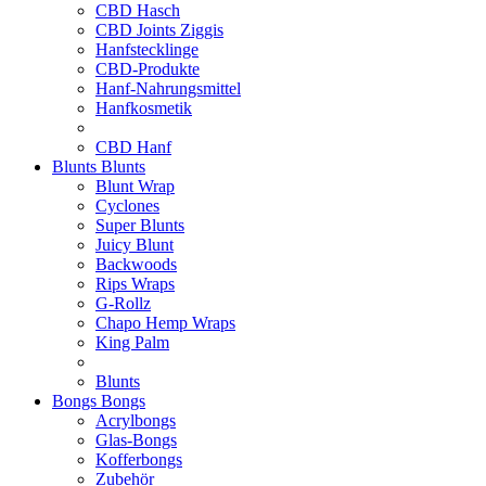
CBD Hasch
CBD Joints Ziggis
Hanfstecklinge
CBD-Produkte
Hanf-Nahrungsmittel
Hanfkosmetik
CBD Hanf
Blunts
Blunts
Blunt Wrap
Cyclones
Super Blunts
Juicy Blunt
Backwoods
Rips Wraps
G-Rollz
Chapo Hemp Wraps
King Palm
Blunts
Bongs
Bongs
Acrylbongs
Glas-Bongs
Kofferbongs
Zubehör