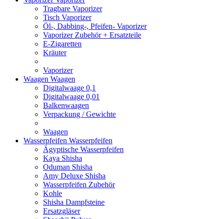
Tragbare Vaporizer
Tisch Vaporizer
Öl-, Dabbing-, Pfeifen- Vaporizer
Vaporizer Zubehör + Ersatzteile
E-Zigaretten
Kräuter
Vaporizer
Waagen
Waagen
Digitalwaage 0,1
Digitalwaage 0,01
Balkenwaagen
Verpackung / Gewichte
Waagen
Wasserpfeifen
Wasserpfeifen
Ägyptische Wasserpfeifen
Kaya Shisha
Oduman Shisha
Amy Deluxe Shisha
Wasserpfeifen Zubehör
Kohle
Shisha Dampfsteine
Ersatzgläser