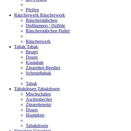
Pfeifen
Räucherwerk
Räucherwerk
Räucherstäbchen
Duftlampen / Duftöle
Räucherstäbchen Halter
Räucherwerk
Tabak
Tabak
Beutel
Dosen
Kautabak
Zigaretten Beedies
Schnupftabak
Tabak
Tabakdosen
Tabakdosen
Mischschalen
Aschenbecher
Zigarettenetui
Dosen
Humidore
Tabakdosen
Vaporizer
Vaporizer