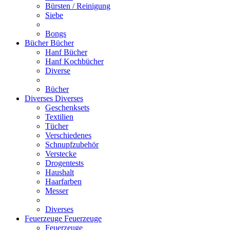
Bürsten / Reinigung
Siebe
Bongs
Bücher
Bücher
Hanf Bücher
Hanf Kochbücher
Diverse
Bücher
Diverses
Diverses
Geschenksets
Textilien
Tücher
Verschiedenes
Schnupfzubehör
Verstecke
Drogentests
Haushalt
Haarfarben
Messer
Diverses
Feuerzeuge
Feuerzeuge
Feuerzeuge