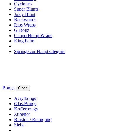
Cyclones
Super Blunts
Juicy Blunt
Backwoods
Rips Wraps
G-Rollz
Chapo Hemp Wraps
King Palm
Springe zur Hauptkategorie
Bongs
Close
Acrylbongs
Glas-Bongs
Kofferbongs
Zubehör
Bürsten / Reinigung
Siebe