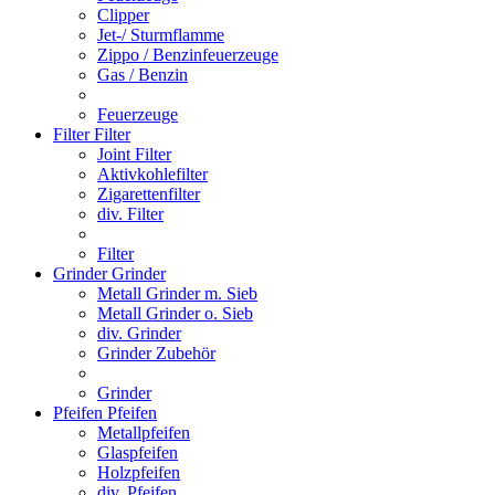
Clipper
Jet-/ Sturmflamme
Zippo / Benzinfeuerzeuge
Gas / Benzin
Feuerzeuge
Filter
Filter
Joint Filter
Aktivkohlefilter
Zigarettenfilter
div. Filter
Filter
Grinder
Grinder
Metall Grinder m. Sieb
Metall Grinder o. Sieb
div. Grinder
Grinder Zubehör
Grinder
Pfeifen
Pfeifen
Metallpfeifen
Glaspfeifen
Holzpfeifen
div. Pfeifen