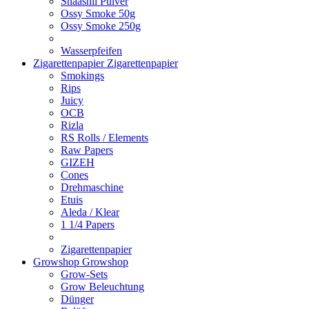
Shaashii Pulver
Ossy Smoke 50g
Ossy Smoke 250g
Wasserpfeifen
Zigarettenpapier
Zigarettenpapier
Smokings
Rips
Juicy
OCB
Rizla
RS Rolls / Elements
Raw Papers
GIZEH
Cones
Drehmaschine
Etuis
Aleda / Klear
1 1/4 Papers
Zigarettenpapier
Growshop
Growshop
Grow-Sets
Grow Beleuchtung
Dünger