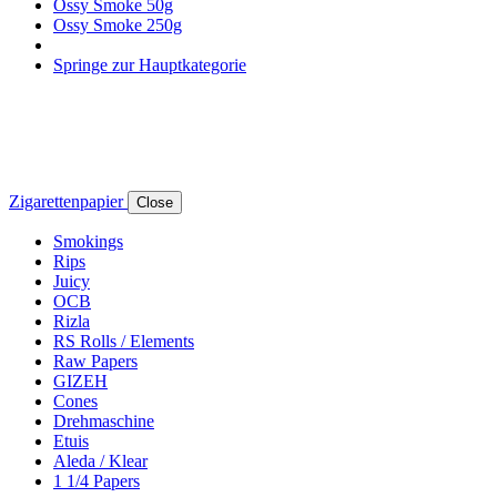
Ossy Smoke 50g
Ossy Smoke 250g
Springe zur Hauptkategorie
Zigarettenpapier
Close
Smokings
Rips
Juicy
OCB
Rizla
RS Rolls / Elements
Raw Papers
GIZEH
Cones
Drehmaschine
Etuis
Aleda / Klear
1 1/4 Papers