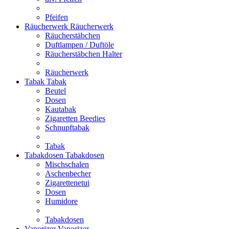
Pfeifen
Räucherwerk
Räucherwerk
Räucherstäbchen
Duftlampen / Duftöle
Räucherstäbchen Halter
Räucherwerk
Tabak
Tabak
Beutel
Dosen
Kautabak
Zigaretten Beedies
Schnupftabak
Tabak
Tabakdosen
Tabakdosen
Mischschalen
Aschenbecher
Zigarettenetui
Dosen
Humidore
Tabakdosen
Vaporizer
Vaporizer