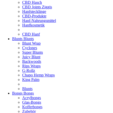
CBD Hasch
CBD Joints Ziggis
Hanfstecklinge
CBD-Produkte
Hanf-Nahrungsmittel
Hanfkosmetik
CBD Hanf
Blunts
Blunts
Blunt Wrap
Cyclones
Super Blunts
Juicy Blunt
Backwoods
Rips Wraps
G-Rollz
Chapo Hemp Wraps
King Palm
Blunts
Bongs
Bongs
Acrylbongs
Glas-Bongs
Kofferbongs
Zubehör