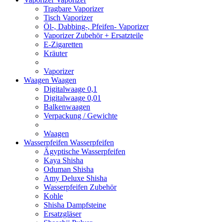
Tragbare Vaporizer
Tisch Vaporizer
Öl-, Dabbing-, Pfeifen- Vaporizer
Vaporizer Zubehör + Ersatzteile
E-Zigaretten
Kräuter
Vaporizer
Waagen
Waagen
Digitalwaage 0,1
Digitalwaage 0,01
Balkenwaagen
Verpackung / Gewichte
Waagen
Wasserpfeifen
Wasserpfeifen
Ägyptische Wasserpfeifen
Kaya Shisha
Oduman Shisha
Amy Deluxe Shisha
Wasserpfeifen Zubehör
Kohle
Shisha Dampfsteine
Ersatzgläser