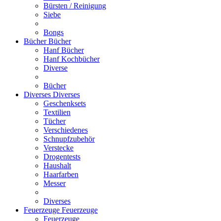
Bürsten / Reinigung
Siebe
Bongs
Bücher
Bücher
Hanf Bücher
Hanf Kochbücher
Diverse
Bücher
Diverses
Diverses
Geschenksets
Textilien
Tücher
Verschiedenes
Schnupfzubehör
Verstecke
Drogentests
Haushalt
Haarfarben
Messer
Diverses
Feuerzeuge
Feuerzeuge
Feuerzeuge