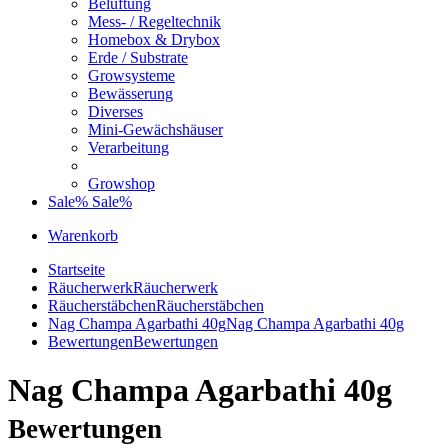
Belüftung
Mess- / Regeltechnik
Homebox & Drybox
Erde / Substrate
Growsysteme
Bewässerung
Diverses
Mini-Gewächshäuser
Verarbeitung
Growshop
Sale%
Sale%
Warenkorb
Startseite
Räucherwerk
Räucherwerk
Räucherstäbchen
Räucherstäbchen
Nag Champa Agarbathi 40g
Nag Champa Agarbathi 40g
Bewertungen
Bewertungen
Nag Champa Agarbathi 40g
Bewertungen