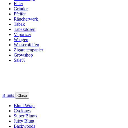
Filter
Grinder
Pfeifen
Räucherwerk
Tabak
Tabakdosen
Vaporizer
Waagen
Wasserpfeifen
Zigarettenpapier
Growshop
Sale%
Blunts
Close
Blunt Wrap
Cyclones
Super Blunts
Juicy Blunt
Backwoods