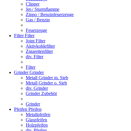
Clipper
Jet-/ Sturmflamme
Zippo / Benzinfeuerzeuge
Gas / Benzin
Feuerzeuge
Filter
Filter
Joint Filter
Aktivkohlefilter
Zigarettenfilter
div. Filter
Filter
Grinder
Grinder
Metall Grinder m. Sieb
Metall Grinder o. Sieb
div. Grinder
Grinder Zubehör
Grinder
Pfeifen
Pfeifen
Metallpfeifen
Glaspfeifen
Holzpfeifen
div. Pfeifen