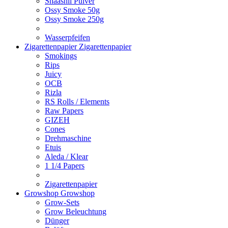
Shaashii Pulver
Ossy Smoke 50g
Ossy Smoke 250g
Wasserpfeifen
Zigarettenpapier
Zigarettenpapier
Smokings
Rips
Juicy
OCB
Rizla
RS Rolls / Elements
Raw Papers
GIZEH
Cones
Drehmaschine
Etuis
Aleda / Klear
1 1/4 Papers
Zigarettenpapier
Growshop
Growshop
Grow-Sets
Grow Beleuchtung
Dünger