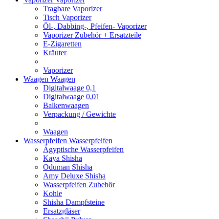
Tragbare Vaporizer
Tisch Vaporizer
Öl-, Dabbing-, Pfeifen- Vaporizer
Vaporizer Zubehör + Ersatzteile
E-Zigaretten
Kräuter
Vaporizer
Waagen
Waagen
Digitalwaage 0,1
Digitalwaage 0,01
Balkenwaagen
Verpackung / Gewichte
Waagen
Wasserpfeifen
Wasserpfeifen
Ägyptische Wasserpfeifen
Kaya Shisha
Oduman Shisha
Amy Deluxe Shisha
Wasserpfeifen Zubehör
Kohle
Shisha Dampfsteine
Ersatzgläser