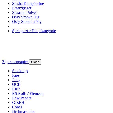
Shisha Dampfsteine
Ersatzgläser
Shaashii Pulver
Ossy Smoke 50g
Ossy Smoke 250g
Springe zur Hauptkategorie
Zigarettenpapier
Close
Smokings
Rips
Juicy
OCB
Rizla
RS Rolls / Elements
Raw Papers
GIZEH
Cones
Drehmaschine