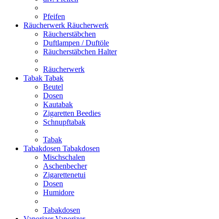
Pfeifen
Räucherwerk
Räucherwerk
Räucherstäbchen
Duftlampen / Duftöle
Räucherstäbchen Halter
Räucherwerk
Tabak
Tabak
Beutel
Dosen
Kautabak
Zigaretten Beedies
Schnupftabak
Tabak
Tabakdosen
Tabakdosen
Mischschalen
Aschenbecher
Zigarettenetui
Dosen
Humidore
Tabakdosen
Vaporizer
Vaporizer