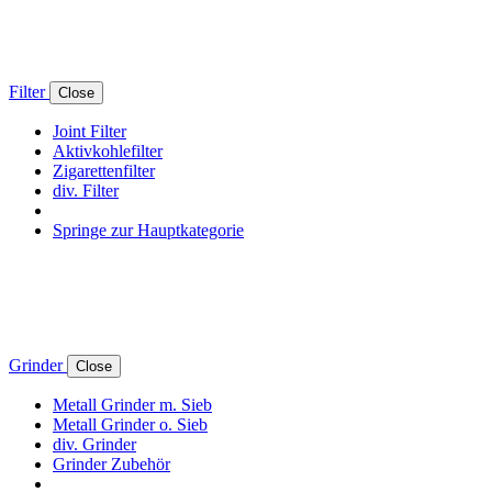
Filter
Close
Joint Filter
Aktivkohlefilter
Zigarettenfilter
div. Filter
Springe zur Hauptkategorie
Grinder
Close
Metall Grinder m. Sieb
Metall Grinder o. Sieb
div. Grinder
Grinder Zubehör