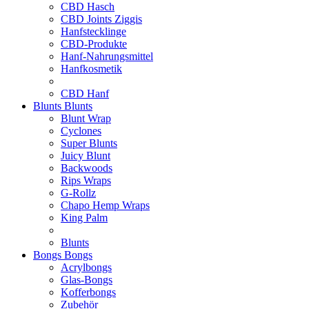
CBD Hasch
CBD Joints Ziggis
Hanfstecklinge
CBD-Produkte
Hanf-Nahrungsmittel
Hanfkosmetik
CBD Hanf
Blunts
Blunts
Blunt Wrap
Cyclones
Super Blunts
Juicy Blunt
Backwoods
Rips Wraps
G-Rollz
Chapo Hemp Wraps
King Palm
Blunts
Bongs
Bongs
Acrylbongs
Glas-Bongs
Kofferbongs
Zubehör