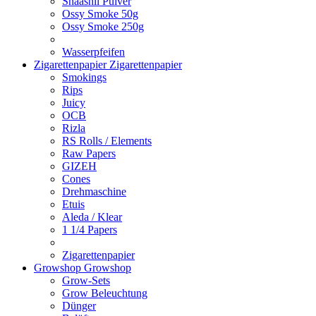
Shaashii Pulver
Ossy Smoke 50g
Ossy Smoke 250g
Wasserpfeifen
Zigarettenpapier
Zigarettenpapier
Smokings
Rips
Juicy
OCB
Rizla
RS Rolls / Elements
Raw Papers
GIZEH
Cones
Drehmaschine
Etuis
Aleda / Klear
1 1/4 Papers
Zigarettenpapier
Growshop
Growshop
Grow-Sets
Grow Beleuchtung
Dünger