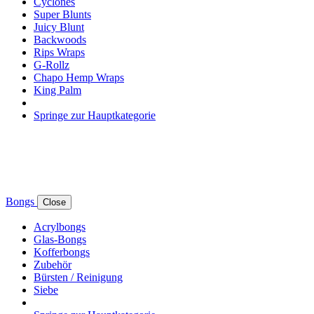
Cyclones
Super Blunts
Juicy Blunt
Backwoods
Rips Wraps
G-Rollz
Chapo Hemp Wraps
King Palm
Springe zur Hauptkategorie
Bongs
Close
Acrylbongs
Glas-Bongs
Kofferbongs
Zubehör
Bürsten / Reinigung
Siebe