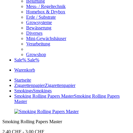
Belüftung
Mess- / Regeltechnik
Homebox & Drybox
Erde / Substrate
Growsysteme
Bewässerung
Diverses
Mini-Gewächshäuser
Verarbeitung
Growshop
Sale%
Sale%
Warenkorb
Startseite
Zigarettenpapier
Zigarettenpapier
Smokings
Smokings
Smoking Rolling Papers Master
Smoking Rolling Papers
Master
Smoking Rolling Papers Master
2,40 CHF - 3,00 CHF