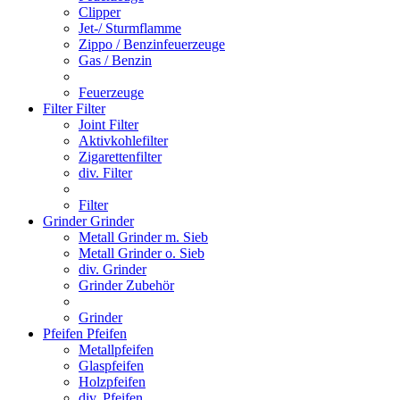
Clipper
Jet-/ Sturmflamme
Zippo / Benzinfeuerzeuge
Gas / Benzin
Feuerzeuge
Filter
Filter
Joint Filter
Aktivkohlefilter
Zigarettenfilter
div. Filter
Filter
Grinder
Grinder
Metall Grinder m. Sieb
Metall Grinder o. Sieb
div. Grinder
Grinder Zubehör
Grinder
Pfeifen
Pfeifen
Metallpfeifen
Glaspfeifen
Holzpfeifen
div. Pfeifen