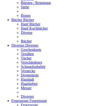
Bürsten / Reinigung
Siebe
Bongs
Bücher
Bücher
Hanf Bücher
Hanf Kochbücher
Diverse
Bücher
Diverses
Diverses
Geschenksets
Textilien
Tücher
Verschiedenes
Schnupfzubehör
Verstecke
Drogentests
Haushalt
Haarfarben
Messer
Diverses
Feuerzeuge
Feuerzeuge
Feuerzeuge