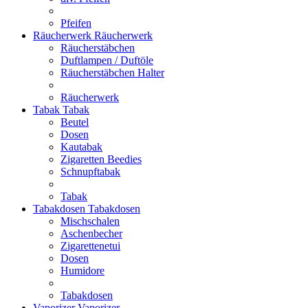
Pfeifen
Räucherwerk
Räucherwerk
Räucherstäbchen
Duftlampen / Duftöle
Räucherstäbchen Halter
Räucherwerk
Tabak
Tabak
Beutel
Dosen
Kautabak
Zigaretten Beedies
Schnupftabak
Tabak
Tabakdosen
Tabakdosen
Mischschalen
Aschenbecher
Zigarettenetui
Dosen
Humidore
Tabakdosen
Vaporizer
Vaporizer