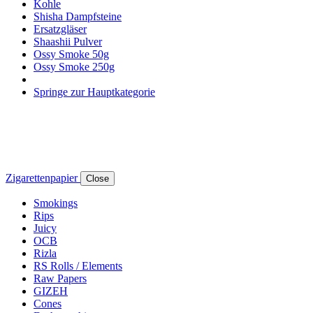
Kohle
Shisha Dampfsteine
Ersatzgläser
Shaashii Pulver
Ossy Smoke 50g
Ossy Smoke 250g
Springe zur Hauptkategorie
Zigarettenpapier
Close
Smokings
Rips
Juicy
OCB
Rizla
RS Rolls / Elements
Raw Papers
GIZEH
Cones