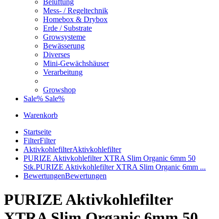
Belüftung
Mess- / Regeltechnik
Homebox & Drybox
Erde / Substrate
Growsysteme
Bewässerung
Diverses
Mini-Gewächshäuser
Verarbeitung
Growshop
Sale%
Sale%
Warenkorb
Startseite
Filter
Filter
Aktivkohlefilter
Aktivkohlefilter
PURIZE Aktivkohlefilter XTRA Slim Organic 6mm 50
Stk.
PURIZE Aktivkohlefilter XTRA Slim Organic 6mm ...
Bewertungen
Bewertungen
PURIZE Aktivkohlefilter
XTRA Slim Organic 6mm 50