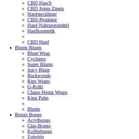
CBD Hasch
CBD Joints Ziggis
Hanfstecklinge
CBD-Produkte
Hanf-Nahrungsmittel
Hanfkosmetik
CBD Hanf
Blunts
Blunts
Blunt Wrap
Cyclones
Super Blunts
Juicy Blunt
Backwoods
Rips Wraps
G-Rollz
Chapo Hemp Wraps
King Palm
Blunts
Bongs
Bongs
Acrylbongs
Glas-Bongs
Kofferbongs
Zubehör