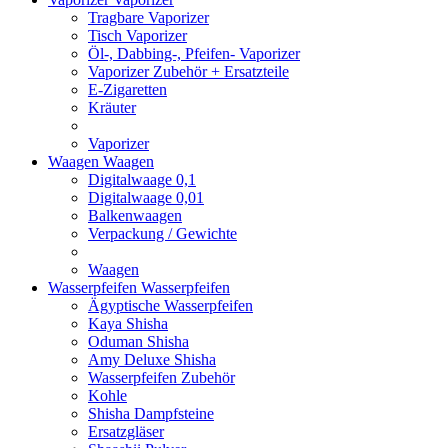
Tragbare Vaporizer
Tisch Vaporizer
Öl-, Dabbing-, Pfeifen- Vaporizer
Vaporizer Zubehör + Ersatzteile
E-Zigaretten
Kräuter
Vaporizer
Waagen
Waagen
Digitalwaage 0,1
Digitalwaage 0,01
Balkenwaagen
Verpackung / Gewichte
Waagen
Wasserpfeifen
Wasserpfeifen
Ägyptische Wasserpfeifen
Kaya Shisha
Oduman Shisha
Amy Deluxe Shisha
Wasserpfeifen Zubehör
Kohle
Shisha Dampfsteine
Ersatzgläser