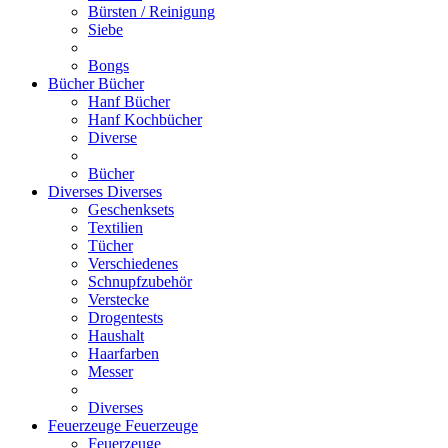
Bürsten / Reinigung
Siebe
Bongs
Bücher
Bücher
Hanf Bücher
Hanf Kochbücher
Diverse
Bücher
Diverses
Diverses
Geschenksets
Textilien
Tücher
Verschiedenes
Schnupfzubehör
Verstecke
Drogentests
Haushalt
Haarfarben
Messer
Diverses
Feuerzeuge
Feuerzeuge
Feuerzeuge