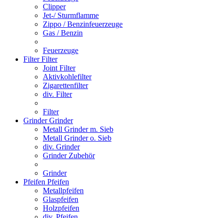
Clipper
Jet-/ Sturmflamme
Zippo / Benzinfeuerzeuge
Gas / Benzin
Feuerzeuge
Filter
Filter
Joint Filter
Aktivkohlefilter
Zigarettenfilter
div. Filter
Filter
Grinder
Grinder
Metall Grinder m. Sieb
Metall Grinder o. Sieb
div. Grinder
Grinder Zubehör
Grinder
Pfeifen
Pfeifen
Metallpfeifen
Glaspfeifen
Holzpfeifen
div. Pfeifen