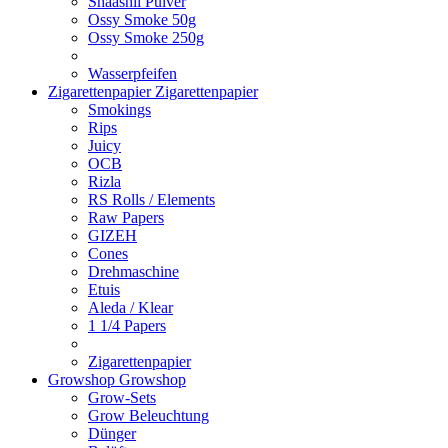
Shaashii Pulver
Ossy Smoke 50g
Ossy Smoke 250g
Wasserpfeifen
Zigarettenpapier
Zigarettenpapier
Smokings
Rips
Juicy
OCB
Rizla
RS Rolls / Elements
Raw Papers
GIZEH
Cones
Drehmaschine
Etuis
Aleda / Klear
1 1/4 Papers
Zigarettenpapier
Growshop
Growshop
Grow-Sets
Grow Beleuchtung
Dünger