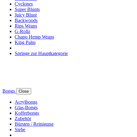
Cyclones
Super Blunts
Juicy Blunt
Backwoods
Rips Wraps
G-Rollz
Chapo Hemp Wraps
King Palm
Springe zur Hauptkategorie
Bongs
Close
Acrylbongs
Glas-Bongs
Kofferbongs
Zubehör
Bürsten / Reinigung
Siebe