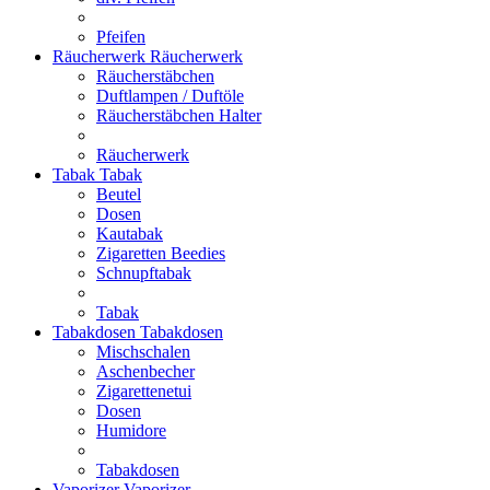
Pfeifen
Räucherwerk
Räucherwerk
Räucherstäbchen
Duftlampen / Duftöle
Räucherstäbchen Halter
Räucherwerk
Tabak
Tabak
Beutel
Dosen
Kautabak
Zigaretten Beedies
Schnupftabak
Tabak
Tabakdosen
Tabakdosen
Mischschalen
Aschenbecher
Zigarettenetui
Dosen
Humidore
Tabakdosen
Vaporizer
Vaporizer