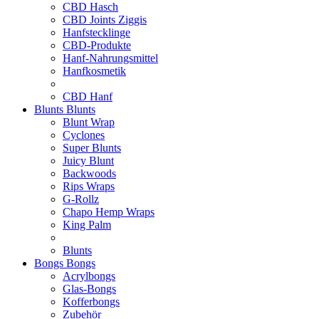
CBD Hasch
CBD Joints Ziggis
Hanfstecklinge
CBD-Produkte
Hanf-Nahrungsmittel
Hanfkosmetik
CBD Hanf
Blunts
Blunts
Blunt Wrap
Cyclones
Super Blunts
Juicy Blunt
Backwoods
Rips Wraps
G-Rollz
Chapo Hemp Wraps
King Palm
Blunts
Bongs
Bongs
Acrylbongs
Glas-Bongs
Kofferbongs
Zubehör