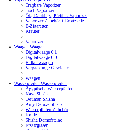
Tragbare Vaporizer
Tisch Vaporizer
Öl-, Dabbing-, Pfeifen- Vaporizer
Vaporizer Zubehör + Ersatzteile
E-Zigaretten
Kräuter
Vaporizer
Waagen
Waagen
Digitalwaage 0,1
Digitalwaage 0,01
Balkenwaagen
Verpackung / Gewichte
Waagen
Wasserpfeifen
Wasserpfeifen
Ägyptische Wasserpfeifen
Kaya Shisha
Oduman Shisha
Amy Deluxe Shisha
Wasserpfeifen Zubehör
Kohle
Shisha Dampfsteine
Ersatzgläser