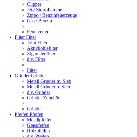
Clipper
Jet-/ Sturmflamme
Zippo / Benzinfeuerzeuge
Gas / Benzin
Feuerzeuge
Filter
Filter
Joint Filter
Aktivkohlefilter
Zigarettenfilter
div. Filter
Filter
Grinder
Grinder
Metall Grinder m. Sieb
Metall Grinder o. Sieb
div. Grinder
Grinder Zubehör
Grinder
Pfeifen
Pfeifen
Metallpfeifen
Glaspfeifen
Holzpfeifen
div. Pfeifen