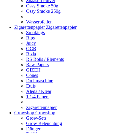
Shaashii Pulver
Ossy Smoke 50g
Ossy Smoke 250g
Wasserpfeifen
Zigarettenpapier
Zigarettenpapier
Smokings
Rips
Juicy
OCB
Rizla
RS Rolls / Elements
Raw Papers
GIZEH
Cones
Drehmaschine
Etuis
Aleda / Klear
1 1/4 Papers
Zigarettenpapier
Growshop
Growshop
Grow-Sets
Grow Beleuchtung
Dünger