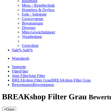
Belüftung
Mess- / Regeltechnik
Homebox & Drybox
Erde / Substrate
Growsysteme
Bewässerung
Diverses
Mini-Gewächshäuser
Verarbeitung
Growshop
Sale%
Sale%
Warenkorb
Startseite
Filter
Filter
Joint Filter
Joint Filter
BREAKshop Filter Grau
BREAKshop Filter Grau
Bewertungen
Bewertungen
BREAKshop Filter Grau
Bewert
×
Close