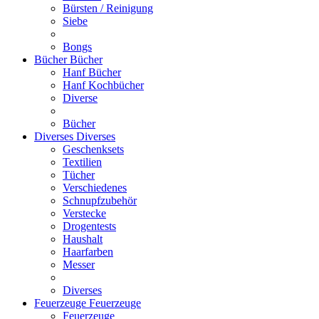
Bürsten / Reinigung
Siebe
Bongs
Bücher
Bücher
Hanf Bücher
Hanf Kochbücher
Diverse
Bücher
Diverses
Diverses
Geschenksets
Textilien
Tücher
Verschiedenes
Schnupfzubehör
Verstecke
Drogentests
Haushalt
Haarfarben
Messer
Diverses
Feuerzeuge
Feuerzeuge
Feuerzeuge