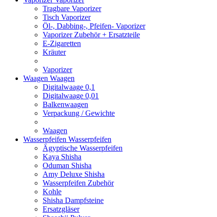
Tragbare Vaporizer
Tisch Vaporizer
Öl-, Dabbing-, Pfeifen- Vaporizer
Vaporizer Zubehör + Ersatzteile
E-Zigaretten
Kräuter
Vaporizer
Waagen
Waagen
Digitalwaage 0,1
Digitalwaage 0,01
Balkenwaagen
Verpackung / Gewichte
Waagen
Wasserpfeifen
Wasserpfeifen
Ägyptische Wasserpfeifen
Kaya Shisha
Oduman Shisha
Amy Deluxe Shisha
Wasserpfeifen Zubehör
Kohle
Shisha Dampfsteine
Ersatzgläser