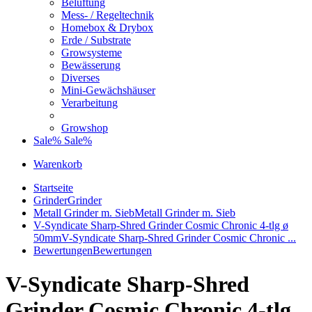
Belüftung
Mess- / Regeltechnik
Homebox & Drybox
Erde / Substrate
Growsysteme
Bewässerung
Diverses
Mini-Gewächshäuser
Verarbeitung
Growshop
Sale%
Sale%
Warenkorb
Startseite
Grinder
Grinder
Metall Grinder m. Sieb
Metall Grinder m. Sieb
V-Syndicate Sharp-Shred Grinder Cosmic Chronic 4-tlg ø
50mm
V-Syndicate Sharp-Shred Grinder Cosmic Chronic ...
Bewertungen
Bewertungen
V-Syndicate Sharp-Shred
Grinder Cosmic Chronic 4-tlg