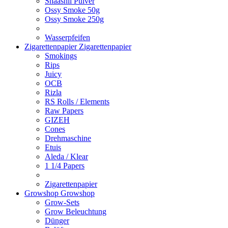
Shaashii Pulver
Ossy Smoke 50g
Ossy Smoke 250g
Wasserpfeifen
Zigarettenpapier
Zigarettenpapier
Smokings
Rips
Juicy
OCB
Rizla
RS Rolls / Elements
Raw Papers
GIZEH
Cones
Drehmaschine
Etuis
Aleda / Klear
1 1/4 Papers
Zigarettenpapier
Growshop
Growshop
Grow-Sets
Grow Beleuchtung
Dünger