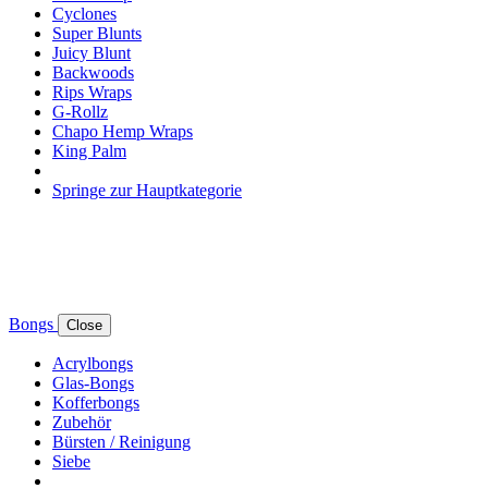
Cyclones
Super Blunts
Juicy Blunt
Backwoods
Rips Wraps
G-Rollz
Chapo Hemp Wraps
King Palm
Springe zur Hauptkategorie
Bongs
Close
Acrylbongs
Glas-Bongs
Kofferbongs
Zubehör
Bürsten / Reinigung
Siebe