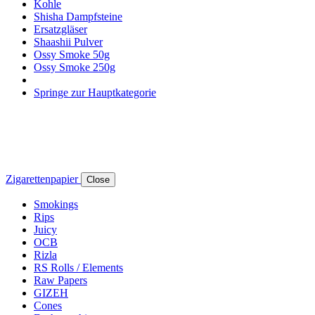
Kohle
Shisha Dampfsteine
Ersatzgläser
Shaashii Pulver
Ossy Smoke 50g
Ossy Smoke 250g
Springe zur Hauptkategorie
Zigarettenpapier
Close
Smokings
Rips
Juicy
OCB
Rizla
RS Rolls / Elements
Raw Papers
GIZEH
Cones