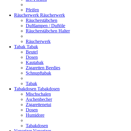
Pfeifen
Räucherwerk
Räucherwerk
Räucherstäbchen
Duftlampen / Duftöle
Räucherstäbchen Halter
Räucherwerk
Tabak
Tabak
Beutel
Dosen
Kautabak
Zigaretten Beedies
Schnupftabak
Tabak
Tabakdosen
Tabakdosen
Mischschalen
Aschenbecher
Zigarettenetui
Dosen
Humidore
Tabakdosen
Vaporizer
Vaporizer