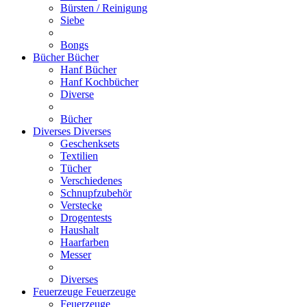
Bürsten / Reinigung
Siebe
Bongs
Bücher
Bücher
Hanf Bücher
Hanf Kochbücher
Diverse
Bücher
Diverses
Diverses
Geschenksets
Textilien
Tücher
Verschiedenes
Schnupfzubehör
Verstecke
Drogentests
Haushalt
Haarfarben
Messer
Diverses
Feuerzeuge
Feuerzeuge
Feuerzeuge