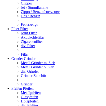
Clipper
Jet-/ Sturmflamme
Zippo / Benzinfeuerzeuge
Gas / Benzin
Feuerzeuge
Filter
Filter
Joint Filter
Aktivkohlefilter
Zigarettenfilter
div. Filter
Filter
Grinder
Grinder
Metall Grinder m. Sieb
Metall Grinder o. Sieb
div. Grinder
Grinder Zubehör
Grinder
Pfeifen
Pfeifen
Metallpfeifen
Glaspfeifen
Holzpfeifen
div. Pfeifen