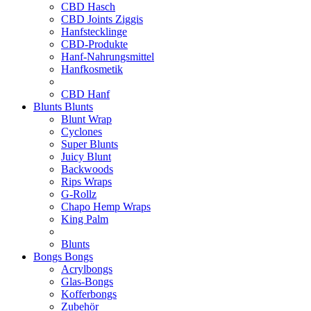
CBD Hasch
CBD Joints Ziggis
Hanfstecklinge
CBD-Produkte
Hanf-Nahrungsmittel
Hanfkosmetik
CBD Hanf
Blunts
Blunts
Blunt Wrap
Cyclones
Super Blunts
Juicy Blunt
Backwoods
Rips Wraps
G-Rollz
Chapo Hemp Wraps
King Palm
Blunts
Bongs
Bongs
Acrylbongs
Glas-Bongs
Kofferbongs
Zubehör