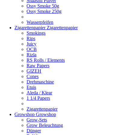
Shaashii Pulver
Ossy Smoke 50g
Ossy Smoke 250g
Wasserpfeifen
Zigarettenpapier
Zigarettenpapier
Smokings
Rips
Juicy
OCB
Rizla
RS Rolls / Elements
Raw Papers
GIZEH
Cones
Drehmaschine
Etuis
Aleda / Klear
1 1/4 Papers
Zigarettenpapier
Growshop
Growshop
Grow-Sets
Grow Beleuchtung
Dünger