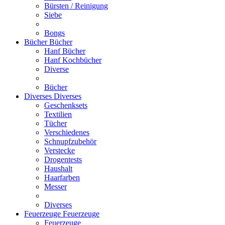
Bürsten / Reinigung
Siebe
Bongs
Bücher
Bücher
Hanf Bücher
Hanf Kochbücher
Diverse
Bücher
Diverses
Diverses
Geschenksets
Textilien
Tücher
Verschiedenes
Schnupfzubehör
Verstecke
Drogentests
Haushalt
Haarfarben
Messer
Diverses
Feuerzeuge
Feuerzeuge
Feuerzeuge