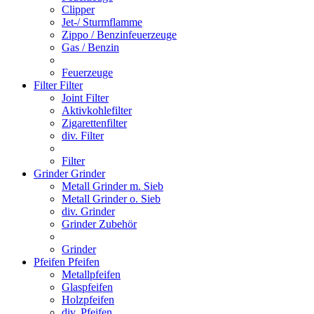
Clipper
Jet-/ Sturmflamme
Zippo / Benzinfeuerzeuge
Gas / Benzin
Feuerzeuge
Filter
Filter
Joint Filter
Aktivkohlefilter
Zigarettenfilter
div. Filter
Filter
Grinder
Grinder
Metall Grinder m. Sieb
Metall Grinder o. Sieb
div. Grinder
Grinder Zubehör
Grinder
Pfeifen
Pfeifen
Metallpfeifen
Glaspfeifen
Holzpfeifen
div. Pfeifen