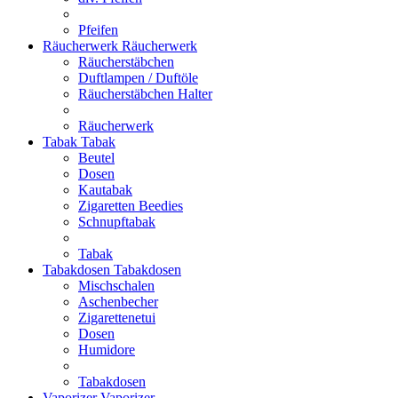
Pfeifen
Räucherwerk
Räucherwerk
Räucherstäbchen
Duftlampen / Duftöle
Räucherstäbchen Halter
Räucherwerk
Tabak
Tabak
Beutel
Dosen
Kautabak
Zigaretten Beedies
Schnupftabak
Tabak
Tabakdosen
Tabakdosen
Mischschalen
Aschenbecher
Zigarettenetui
Dosen
Humidore
Tabakdosen
Vaporizer
Vaporizer