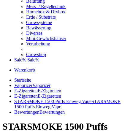
Belüftung
Mess- / Regeltechnik
Homebox & Drybox
Erde / Substrate
Growsysteme
Bewässerung
Diverses
Mini-Gewächshäuser
Verarbeitung
Growshop
Sale%
Sale%
Warenkorb
Startseite
Vaporizer
Vaporizer
E-Zigaretten
E-Zigaretten
E-Zigaretten
E-Zigaretten
STARSMOKE 1500 Puffs Einweg Vape
STARSMOKE
1500 Puffs Einweg Vape
Bewertungen
Bewertungen
STARSMOKE 1500 Puffs