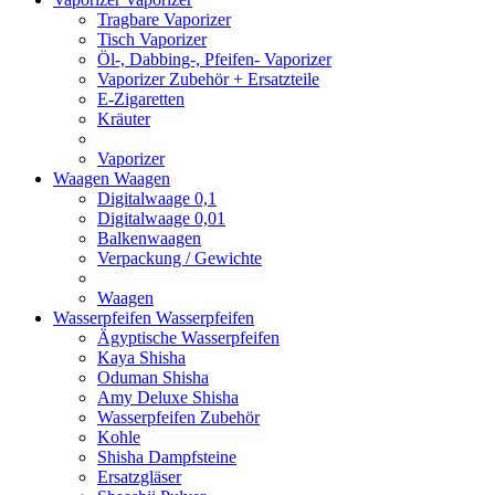
Tragbare Vaporizer
Tisch Vaporizer
Öl-, Dabbing-, Pfeifen- Vaporizer
Vaporizer Zubehör + Ersatzteile
E-Zigaretten
Kräuter
Vaporizer
Waagen
Waagen
Digitalwaage 0,1
Digitalwaage 0,01
Balkenwaagen
Verpackung / Gewichte
Waagen
Wasserpfeifen
Wasserpfeifen
Ägyptische Wasserpfeifen
Kaya Shisha
Oduman Shisha
Amy Deluxe Shisha
Wasserpfeifen Zubehör
Kohle
Shisha Dampfsteine
Ersatzgläser