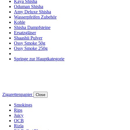
Kaya Shisha
Oduman Shisha
Amy Deluxe Shisha
Wasserpfeifen Zubehör
Kohle
Shisha Dampfsteine
Ersatzgläser
Shaashii Pulver
Ossy Smoke 50g
Ossy Smoke 250g
Springe zur Hauptkategorie
Zigarettenpapier
Close
Smokings
Rips
Juicy
OCB
Rizla