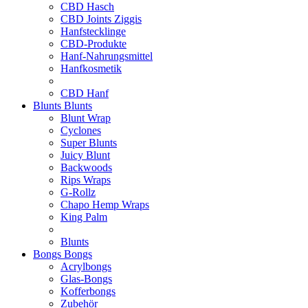
CBD Hasch
CBD Joints Ziggis
Hanfstecklinge
CBD-Produkte
Hanf-Nahrungsmittel
Hanfkosmetik
CBD Hanf
Blunts
Blunts
Blunt Wrap
Cyclones
Super Blunts
Juicy Blunt
Backwoods
Rips Wraps
G-Rollz
Chapo Hemp Wraps
King Palm
Blunts
Bongs
Bongs
Acrylbongs
Glas-Bongs
Kofferbongs
Zubehör