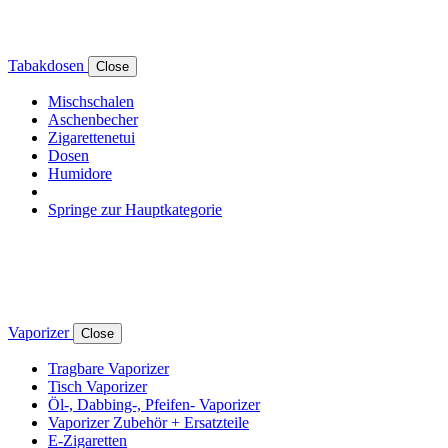
Tabakdosen
Close
Mischschalen
Aschenbecher
Zigarettenetui
Dosen
Humidore
Springe zur Hauptkategorie
Vaporizer
Close
Tragbare Vaporizer
Tisch Vaporizer
Öl-, Dabbing-, Pfeifen- Vaporizer
Vaporizer Zubehör + Ersatzteile
E-Zigaretten