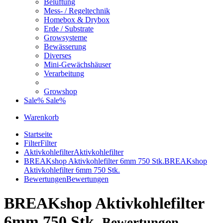
Belüftung
Mess- / Regeltechnik
Homebox & Drybox
Erde / Substrate
Growsysteme
Bewässerung
Diverses
Mini-Gewächshäuser
Verarbeitung
Growshop
Sale%
Sale%
Warenkorb
Startseite
Filter
Filter
Aktivkohlefilter
Aktivkohlefilter
BREAKshop Aktivkohlefilter 6mm 750 Stk.
BREAKshop
Aktivkohlefilter 6mm 750 Stk.
Bewertungen
Bewertungen
BREAKshop Aktivkohlefilter
6mm 750 Stk.
Bewertungen