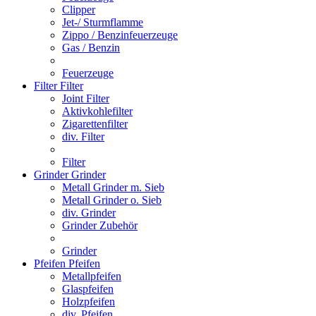
Clipper
Jet-/ Sturmflamme
Zippo / Benzinfeuerzeuge
Gas / Benzin
Feuerzeuge
Filter
Filter
Joint Filter
Aktivkohlefilter
Zigarettenfilter
div. Filter
Filter
Grinder
Grinder
Metall Grinder m. Sieb
Metall Grinder o. Sieb
div. Grinder
Grinder Zubehör
Grinder
Pfeifen
Pfeifen
Metallpfeifen
Glaspfeifen
Holzpfeifen
div. Pfeifen