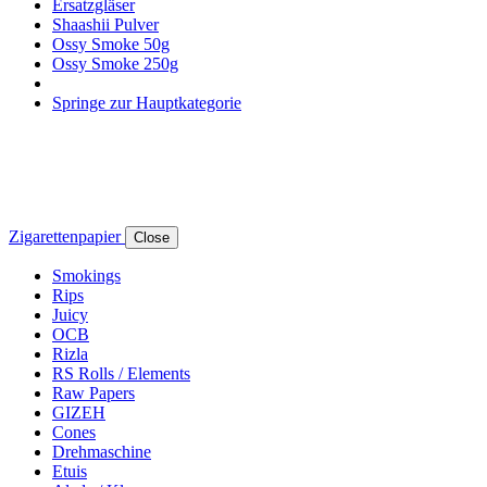
Ersatzgläser
Shaashii Pulver
Ossy Smoke 50g
Ossy Smoke 250g
Springe zur Hauptkategorie
Zigarettenpapier
Close
Smokings
Rips
Juicy
OCB
Rizla
RS Rolls / Elements
Raw Papers
GIZEH
Cones
Drehmaschine
Etuis