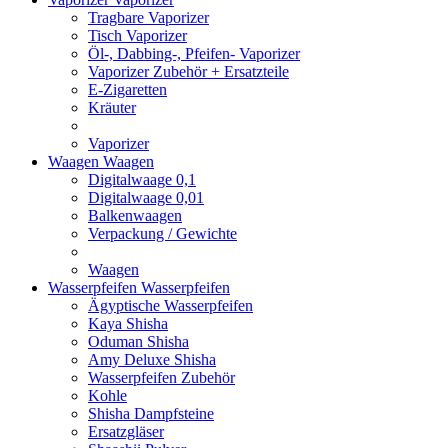
Tragbare Vaporizer
Tisch Vaporizer
Öl-, Dabbing-, Pfeifen- Vaporizer
Vaporizer Zubehör + Ersatzteile
E-Zigaretten
Kräuter
Vaporizer
Waagen
Waagen
Digitalwaage 0,1
Digitalwaage 0,01
Balkenwaagen
Verpackung / Gewichte
Waagen
Wasserpfeifen
Wasserpfeifen
Ägyptische Wasserpfeifen
Kaya Shisha
Oduman Shisha
Amy Deluxe Shisha
Wasserpfeifen Zubehör
Kohle
Shisha Dampfsteine
Ersatzgläser