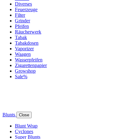
Diverses
Feuerzeuge
Filter
Grinder
Pfeifen
Räucherwerk
Tabak
Tabakdosen
Vaporizer
Waagen
Wasserpfeifen
Zigarettenpapier
Growshop
Sale%
Blunts
Close
Blunt Wrap
Cyclones
Super Blunts