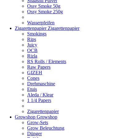
Shaashii Pulver
Ossy Smoke 50g
Ossy Smoke 250g
Wasserpfeifen
Zigarettenpapier
Zigarettenpapier
Smokings
Rips
Juicy
OCB
Rizla
RS Rolls / Elements
Raw Papers
GIZEH
Cones
Drehmaschine
Etuis
Aleda / Klear
1 1/4 Papers
Zigarettenpapier
Growshop
Growshop
Grow-Sets
Grow Beleuchtung
Dünger