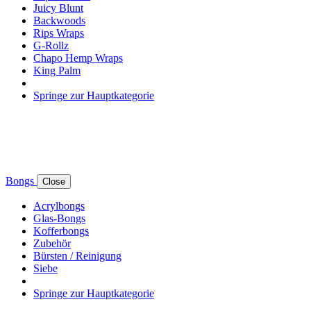
Juicy Blunt
Backwoods
Rips Wraps
G-Rollz
Chapo Hemp Wraps
King Palm
Springe zur Hauptkategorie
Bongs
Close
Acrylbongs
Glas-Bongs
Kofferbongs
Zubehör
Bürsten / Reinigung
Siebe
Springe zur Hauptkategorie