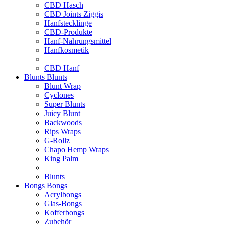
CBD Hasch
CBD Joints Ziggis
Hanfstecklinge
CBD-Produkte
Hanf-Nahrungsmittel
Hanfkosmetik
CBD Hanf
Blunts
Blunts
Blunt Wrap
Cyclones
Super Blunts
Juicy Blunt
Backwoods
Rips Wraps
G-Rollz
Chapo Hemp Wraps
King Palm
Blunts
Bongs
Bongs
Acrylbongs
Glas-Bongs
Kofferbongs
Zubehör