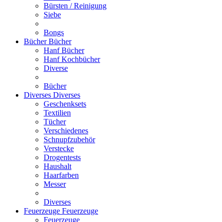
Bürsten / Reinigung
Siebe
Bongs
Bücher
Bücher
Hanf Bücher
Hanf Kochbücher
Diverse
Bücher
Diverses
Diverses
Geschenksets
Textilien
Tücher
Verschiedenes
Schnupfzubehör
Verstecke
Drogentests
Haushalt
Haarfarben
Messer
Diverses
Feuerzeuge
Feuerzeuge
Feuerzeuge