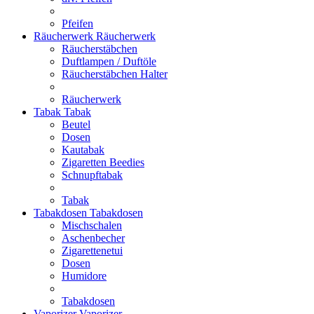
Pfeifen
Räucherwerk
Räucherwerk
Räucherstäbchen
Duftlampen / Duftöle
Räucherstäbchen Halter
Räucherwerk
Tabak
Tabak
Beutel
Dosen
Kautabak
Zigaretten Beedies
Schnupftabak
Tabak
Tabakdosen
Tabakdosen
Mischschalen
Aschenbecher
Zigarettenetui
Dosen
Humidore
Tabakdosen
Vaporizer
Vaporizer