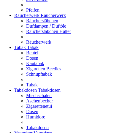
Pfeifen
Räucherwerk
Räucherwerk
Räucherstäbchen
Duftlampen / Duftöle
Räucherstäbchen Halter
Räucherwerk
Tabak
Tabak
Beutel
Dosen
Kautabak
Zigaretten Beedies
Schnupftabak
Tabak
Tabakdosen
Tabakdosen
Mischschalen
Aschenbecher
Zigarettenetui
Dosen
Humidore
Tabakdosen
Vaporizer
Vaporizer