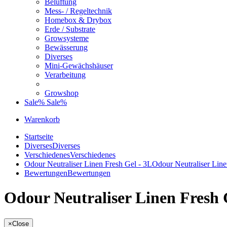
Belüftung
Mess- / Regeltechnik
Homebox & Drybox
Erde / Substrate
Growsysteme
Bewässerung
Diverses
Mini-Gewächshäuser
Verarbeitung
Growshop
Sale%
Sale%
Warenkorb
Startseite
Diverses
Diverses
Verschiedenes
Verschiedenes
Odour Neutraliser Linen Fresh Gel - 3L
Odour Neutraliser Line
Bewertungen
Bewertungen
Odour Neutraliser Linen Fresh 
×
Close