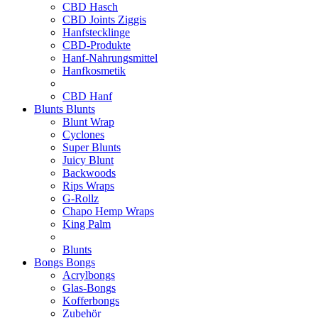
CBD Hasch
CBD Joints Ziggis
Hanfstecklinge
CBD-Produkte
Hanf-Nahrungsmittel
Hanfkosmetik
CBD Hanf
Blunts
Blunts
Blunt Wrap
Cyclones
Super Blunts
Juicy Blunt
Backwoods
Rips Wraps
G-Rollz
Chapo Hemp Wraps
King Palm
Blunts
Bongs
Bongs
Acrylbongs
Glas-Bongs
Kofferbongs
Zubehör