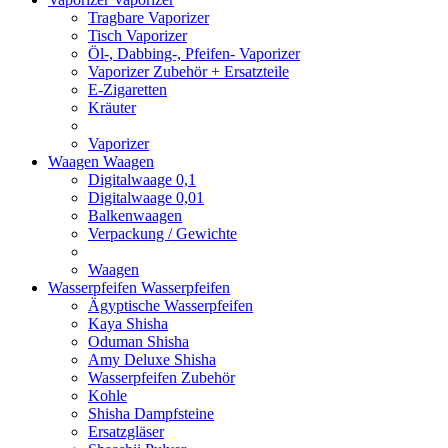
Tragbare Vaporizer
Tisch Vaporizer
Öl-, Dabbing-, Pfeifen- Vaporizer
Vaporizer Zubehör + Ersatzteile
E-Zigaretten
Kräuter
Vaporizer
Waagen
Waagen
Digitalwaage 0,1
Digitalwaage 0,01
Balkenwaagen
Verpackung / Gewichte
Waagen
Wasserpfeifen
Wasserpfeifen
Ägyptische Wasserpfeifen
Kaya Shisha
Oduman Shisha
Amy Deluxe Shisha
Wasserpfeifen Zubehör
Kohle
Shisha Dampfsteine
Ersatzgläser