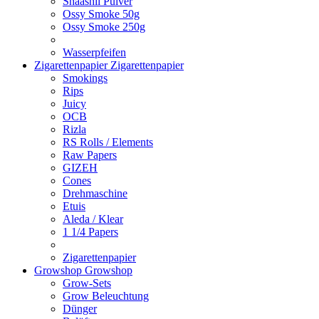
Shaashii Pulver
Ossy Smoke 50g
Ossy Smoke 250g
Wasserpfeifen
Zigarettenpapier
Zigarettenpapier
Smokings
Rips
Juicy
OCB
Rizla
RS Rolls / Elements
Raw Papers
GIZEH
Cones
Drehmaschine
Etuis
Aleda / Klear
1 1/4 Papers
Zigarettenpapier
Growshop
Growshop
Grow-Sets
Grow Beleuchtung
Dünger