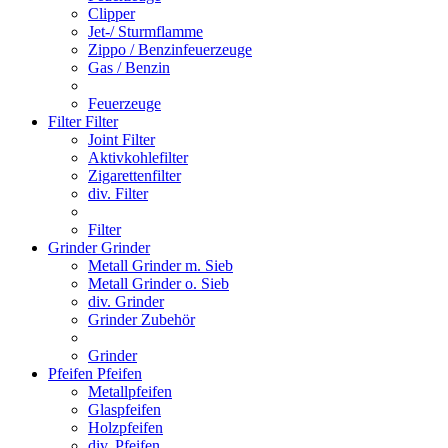
Clipper
Jet-/ Sturmflamme
Zippo / Benzinfeuerzeuge
Gas / Benzin
Feuerzeuge
Filter
Filter
Joint Filter
Aktivkohlefilter
Zigarettenfilter
div. Filter
Filter
Grinder
Grinder
Metall Grinder m. Sieb
Metall Grinder o. Sieb
div. Grinder
Grinder Zubehör
Grinder
Pfeifen
Pfeifen
Metallpfeifen
Glaspfeifen
Holzpfeifen
div. Pfeifen