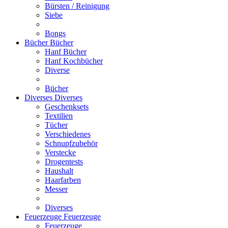
Bürsten / Reinigung
Siebe
Bongs
Bücher
Bücher
Hanf Bücher
Hanf Kochbücher
Diverse
Bücher
Diverses
Diverses
Geschenksets
Textilien
Tücher
Verschiedenes
Schnupfzubehör
Verstecke
Drogentests
Haushalt
Haarfarben
Messer
Diverses
Feuerzeuge
Feuerzeuge
Feuerzeuge