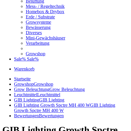
Belüftung
Mess- / Regeltechnik
Homebox & Drybox
Erde / Substrate
Growsysteme
Bewässerung
Diverses
Mini-Gewächshäuser
Verarbeitung
Growshop
Sale%
Sale%
Warenkorb
Startseite
Growshop
Growshop
Grow Beleuchtung
Grow Beleuchtung
Leuchtmittel
Leuchtmittel
GIB Lighting
GIB Lighting
GIB Lighting Growth Spctre MH 400 W
GIB Lighting
Growth Spctre MH 400 W
Bewertungen
Bewertungen
GIB Lighting Growth Spctre