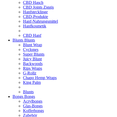
CBD Hasch
CBD Joints Ziggis
Hanfstecklinge
CBD-Produkte
Hanf-Nahrungsmittel
Hanfkosmetik
CBD Hanf
Blunts
Blunts
Blunt Wrap
Cyclones
Super Blunts
Juicy Blunt
Backwoods
Rips Wraps
G-Rollz
Chapo Hemp Wraps
King Palm
Blunts
Bongs
Bongs
Acrylbongs
Glas-Bongs
Kofferbongs
Zubehör