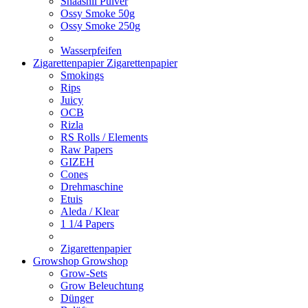
Shaashii Pulver
Ossy Smoke 50g
Ossy Smoke 250g
Wasserpfeifen
Zigarettenpapier
Zigarettenpapier
Smokings
Rips
Juicy
OCB
Rizla
RS Rolls / Elements
Raw Papers
GIZEH
Cones
Drehmaschine
Etuis
Aleda / Klear
1 1/4 Papers
Zigarettenpapier
Growshop
Growshop
Grow-Sets
Grow Beleuchtung
Dünger