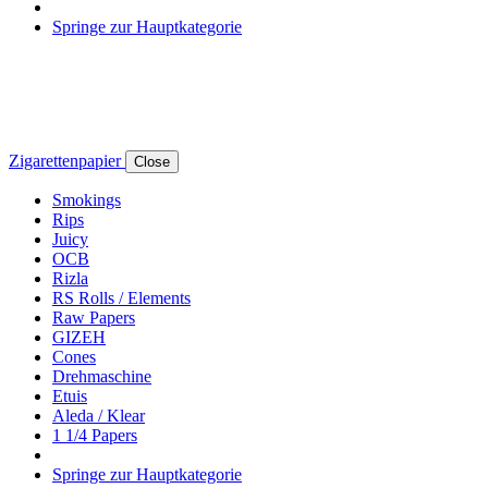
Springe zur Hauptkategorie
Zigarettenpapier
Close
Smokings
Rips
Juicy
OCB
Rizla
RS Rolls / Elements
Raw Papers
GIZEH
Cones
Drehmaschine
Etuis
Aleda / Klear
1 1/4 Papers
Springe zur Hauptkategorie