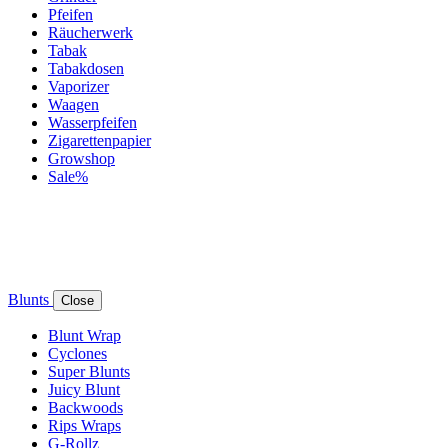
Pfeifen
Räucherwerk
Tabak
Tabakdosen
Vaporizer
Waagen
Wasserpfeifen
Zigarettenpapier
Growshop
Sale%
Blunts
Close
Blunt Wrap
Cyclones
Super Blunts
Juicy Blunt
Backwoods
Rips Wraps
G-Rollz