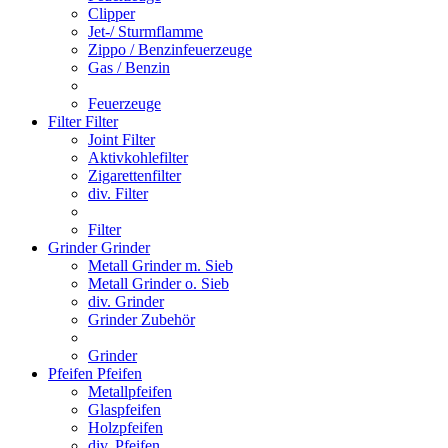
Clipper
Jet-/ Sturmflamme
Zippo / Benzinfeuerzeuge
Gas / Benzin
Feuerzeuge
Filter
Filter
Joint Filter
Aktivkohlefilter
Zigarettenfilter
div. Filter
Filter
Grinder
Grinder
Metall Grinder m. Sieb
Metall Grinder o. Sieb
div. Grinder
Grinder Zubehör
Grinder
Pfeifen
Pfeifen
Metallpfeifen
Glaspfeifen
Holzpfeifen
div. Pfeifen