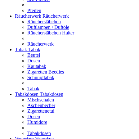
Pfeifen
Räucherwerk
Räucherwerk
Räucherstäbchen
Duftlampen / Duftöle
Räucherstäbchen Halter
Räucherwerk
Tabak
Tabak
Beutel
Dosen
Kautabak
Zigaretten Beedies
Schnupftabak
Tabak
Tabakdosen
Tabakdosen
Mischschalen
Aschenbecher
Zigarettenetui
Dosen
Humidore
Tabakdosen
Vaporizer
Vaporizer