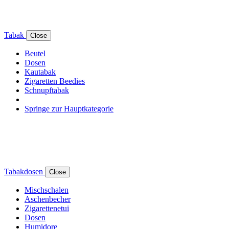
Tabak
Close
Beutel
Dosen
Kautabak
Zigaretten Beedies
Schnupftabak
Springe zur Hauptkategorie
Tabakdosen
Close
Mischschalen
Aschenbecher
Zigarettenetui
Dosen
Humidore