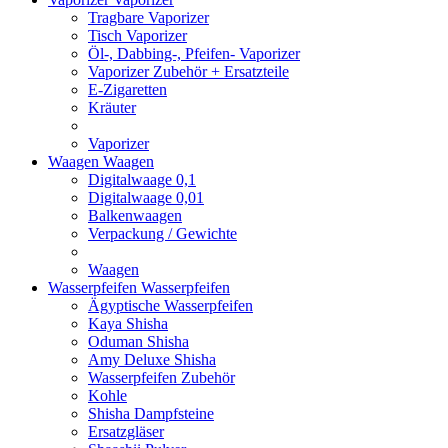
Tragbare Vaporizer
Tisch Vaporizer
Öl-, Dabbing-, Pfeifen- Vaporizer
Vaporizer Zubehör + Ersatzteile
E-Zigaretten
Kräuter
Vaporizer
Waagen
Waagen
Digitalwaage 0,1
Digitalwaage 0,01
Balkenwaagen
Verpackung / Gewichte
Waagen
Wasserpfeifen
Wasserpfeifen
Ägyptische Wasserpfeifen
Kaya Shisha
Oduman Shisha
Amy Deluxe Shisha
Wasserpfeifen Zubehör
Kohle
Shisha Dampfsteine
Ersatzgläser