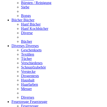
Bürsten / Reinigung
Siebe
Bongs
Bücher
Bücher
Hanf Bücher
Hanf Kochbücher
Diverse
Bücher
Diverses
Diverses
Geschenksets
Textilien
Tücher
Verschiedenes
Schnupfzubehör
Verstecke
Drogentests
Haushalt
Haarfarben
Messer
Diverses
Feuerzeuge
Feuerzeuge
Feuerzeuge