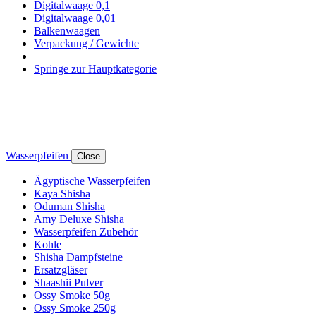
Digitalwaage 0,1
Digitalwaage 0,01
Balkenwaagen
Verpackung / Gewichte
Springe zur Hauptkategorie
Wasserpfeifen
Close
Ägyptische Wasserpfeifen
Kaya Shisha
Oduman Shisha
Amy Deluxe Shisha
Wasserpfeifen Zubehör
Kohle
Shisha Dampfsteine
Ersatzgläser
Shaashii Pulver
Ossy Smoke 50g
Ossy Smoke 250g