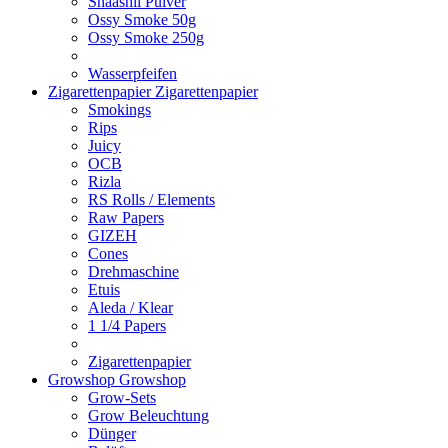
Shaashii Pulver
Ossy Smoke 50g
Ossy Smoke 250g
Wasserpfeifen
Zigarettenpapier
Zigarettenpapier
Smokings
Rips
Juicy
OCB
Rizla
RS Rolls / Elements
Raw Papers
GIZEH
Cones
Drehmaschine
Etuis
Aleda / Klear
1 1/4 Papers
Zigarettenpapier
Growshop
Growshop
Grow-Sets
Grow Beleuchtung
Dünger