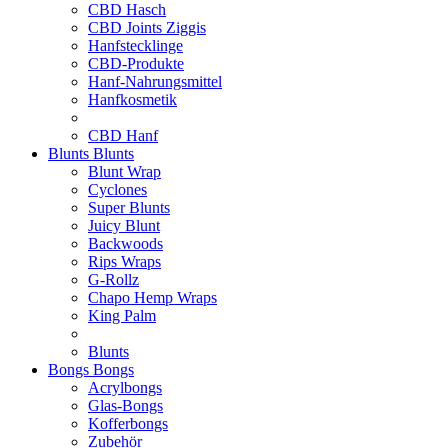
CBD Hasch
CBD Joints Ziggis
Hanfstecklinge
CBD-Produkte
Hanf-Nahrungsmittel
Hanfkosmetik
CBD Hanf
Blunts
Blunts
Blunt Wrap
Cyclones
Super Blunts
Juicy Blunt
Backwoods
Rips Wraps
G-Rollz
Chapo Hemp Wraps
King Palm
Blunts
Bongs
Bongs
Acrylbongs
Glas-Bongs
Kofferbongs
Zubehör