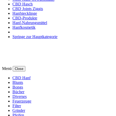
CBD Hasch
CBD Joints Ziggis
Hanfstecklinge
CBD-Produkte
Hanf-Nahrungsmittel
Hanfkosmetik
Springe zur Hauptkategorie
Menü
Close
CBD Hanf
Blunts
Bongs
Bücher
Diverses
Feuerzeuge
Filter
Grinder
Pfeifen