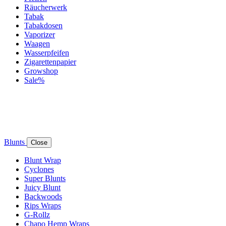
Räucherwerk
Tabak
Tabakdosen
Vaporizer
Waagen
Wasserpfeifen
Zigarettenpapier
Growshop
Sale%
Blunts
Close
Blunt Wrap
Cyclones
Super Blunts
Juicy Blunt
Backwoods
Rips Wraps
G-Rollz
Chapo Hemp Wraps