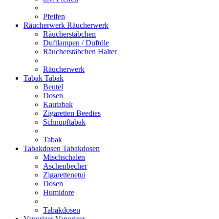
Pfeifen
Räucherwerk
Räucherwerk
Räucherstäbchen
Duftlampen / Duftöle
Räucherstäbchen Halter
Räucherwerk
Tabak
Tabak
Beutel
Dosen
Kautabak
Zigaretten Beedies
Schnupftabak
Tabak
Tabakdosen
Tabakdosen
Mischschalen
Aschenbecher
Zigarettenetui
Dosen
Humidore
Tabakdosen
Vaporizer
Vaporizer