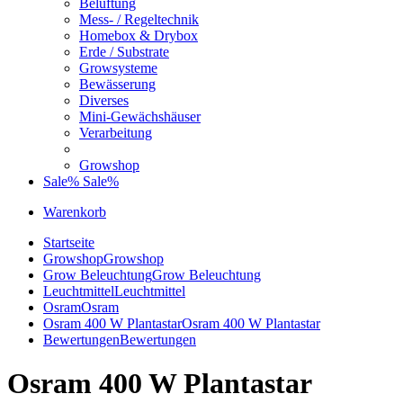
Belüftung
Mess- / Regeltechnik
Homebox & Drybox
Erde / Substrate
Growsysteme
Bewässerung
Diverses
Mini-Gewächshäuser
Verarbeitung
Growshop
Sale%
Sale%
Warenkorb
Startseite
Growshop
Growshop
Grow Beleuchtung
Grow Beleuchtung
Leuchtmittel
Leuchtmittel
Osram
Osram
Osram 400 W Plantastar
Osram 400 W Plantastar
Bewertungen
Bewertungen
Osram 400 W Plantastar