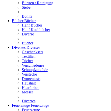
Bürsten / Reinigung
Siebe
Bongs
Bücher
Bücher
Hanf Bücher
Hanf Kochbücher
Diverse
Bücher
Diverses
Diverses
Geschenksets
Textilien
Tücher
Verschiedenes
Schnupfzubehör
Verstecke
Drogentests
Haushalt
Haarfarben
Messer
Diverses
Feuerzeuge
Feuerzeuge
Feuerzeuge