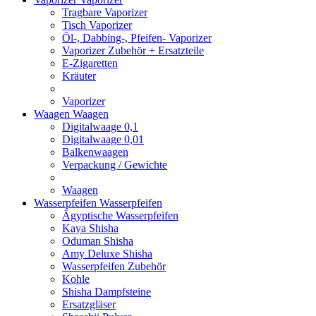
Tragbare Vaporizer
Tisch Vaporizer
Öl-, Dabbing-, Pfeifen- Vaporizer
Vaporizer Zubehör + Ersatzteile
E-Zigaretten
Kräuter
Vaporizer
Waagen
Waagen
Digitalwaage 0,1
Digitalwaage 0,01
Balkenwaagen
Verpackung / Gewichte
Waagen
Wasserpfeifen
Wasserpfeifen
Ägyptische Wasserpfeifen
Kaya Shisha
Oduman Shisha
Amy Deluxe Shisha
Wasserpfeifen Zubehör
Kohle
Shisha Dampfsteine
Ersatzgläser