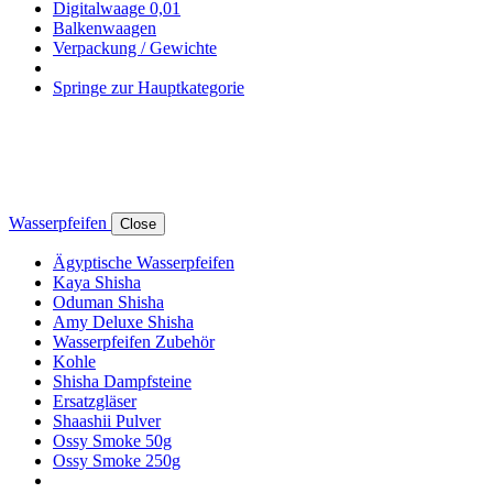
Digitalwaage 0,01
Balkenwaagen
Verpackung / Gewichte
Springe zur Hauptkategorie
Wasserpfeifen
Close
Ägyptische Wasserpfeifen
Kaya Shisha
Oduman Shisha
Amy Deluxe Shisha
Wasserpfeifen Zubehör
Kohle
Shisha Dampfsteine
Ersatzgläser
Shaashii Pulver
Ossy Smoke 50g
Ossy Smoke 250g