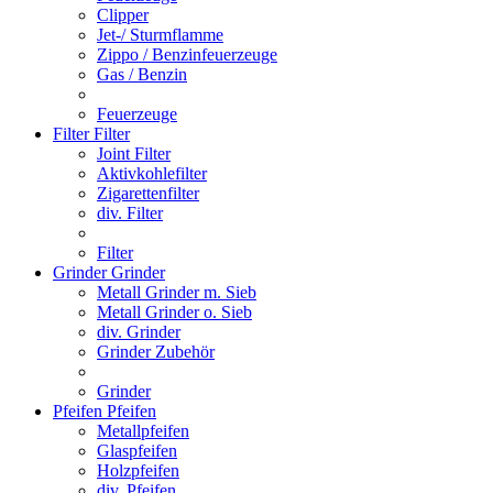
Clipper
Jet-/ Sturmflamme
Zippo / Benzinfeuerzeuge
Gas / Benzin
Feuerzeuge
Filter
Filter
Joint Filter
Aktivkohlefilter
Zigarettenfilter
div. Filter
Filter
Grinder
Grinder
Metall Grinder m. Sieb
Metall Grinder o. Sieb
div. Grinder
Grinder Zubehör
Grinder
Pfeifen
Pfeifen
Metallpfeifen
Glaspfeifen
Holzpfeifen
div. Pfeifen