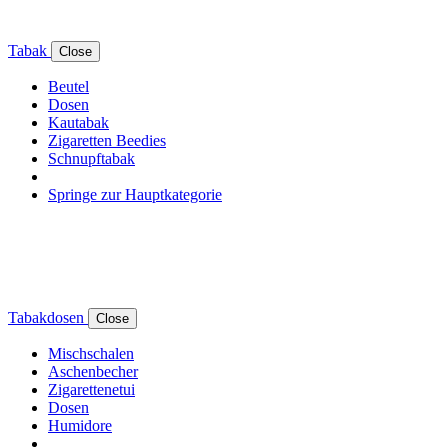
Tabak
Close
Beutel
Dosen
Kautabak
Zigaretten Beedies
Schnupftabak
Springe zur Hauptkategorie
Tabakdosen
Close
Mischschalen
Aschenbecher
Zigarettenetui
Dosen
Humidore