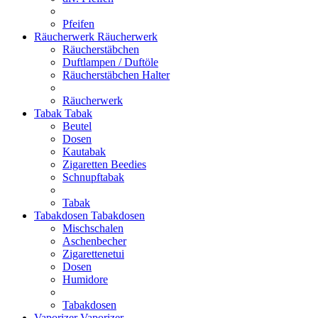
Pfeifen
Räucherwerk
Räucherwerk
Räucherstäbchen
Duftlampen / Duftöle
Räucherstäbchen Halter
Räucherwerk
Tabak
Tabak
Beutel
Dosen
Kautabak
Zigaretten Beedies
Schnupftabak
Tabak
Tabakdosen
Tabakdosen
Mischschalen
Aschenbecher
Zigarettenetui
Dosen
Humidore
Tabakdosen
Vaporizer
Vaporizer