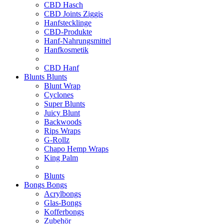
CBD Hasch
CBD Joints Ziggis
Hanfstecklinge
CBD-Produkte
Hanf-Nahrungsmittel
Hanfkosmetik
CBD Hanf
Blunts
Blunts
Blunt Wrap
Cyclones
Super Blunts
Juicy Blunt
Backwoods
Rips Wraps
G-Rollz
Chapo Hemp Wraps
King Palm
Blunts
Bongs
Bongs
Acrylbongs
Glas-Bongs
Kofferbongs
Zubehör