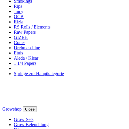
Smokings
Rips
Juicy
OCB
Rizla
RS Rolls / Elements
Raw Papers
GIZEH
Cones
Drehmaschine
Etuis
Aleda / Klear
1 1/4 Papers
Springe zur Hauptkategorie
Growshop
Close
Grow-Sets
Grow Beleuchtung