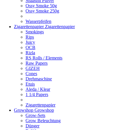
Shaashii Pulver
Ossy Smoke 50g
Ossy Smoke 250g
Wasserpfeifen
Zigarettenpapier
Zigarettenpapier
Smokings
Rips
Juicy
OCB
Rizla
RS Rolls / Elements
Raw Papers
GIZEH
Cones
Drehmaschine
Etuis
Aleda / Klear
1 1/4 Papers
Zigarettenpapier
Growshop
Growshop
Grow-Sets
Grow Beleuchtung
Dünger