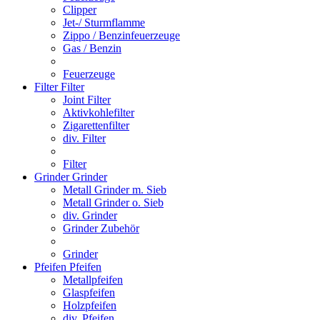
Clipper
Jet-/ Sturmflamme
Zippo / Benzinfeuerzeuge
Gas / Benzin
Feuerzeuge
Filter
Filter
Joint Filter
Aktivkohlefilter
Zigarettenfilter
div. Filter
Filter
Grinder
Grinder
Metall Grinder m. Sieb
Metall Grinder o. Sieb
div. Grinder
Grinder Zubehör
Grinder
Pfeifen
Pfeifen
Metallpfeifen
Glaspfeifen
Holzpfeifen
div. Pfeifen