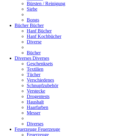
Bürsten / Reinigung
Siebe
Bongs
Bücher
Bücher
Hanf Bücher
Hanf Kochbücher
Diverse
Bücher
Diverses
Diverses
Geschenksets
Textilien
Tücher
Verschiedenes
Schnupfzubehör
Verstecke
Drogentests
Haushalt
Haarfarben
Messer
Diverses
Feuerzeuge
Feuerzeuge
Feuerzeuge