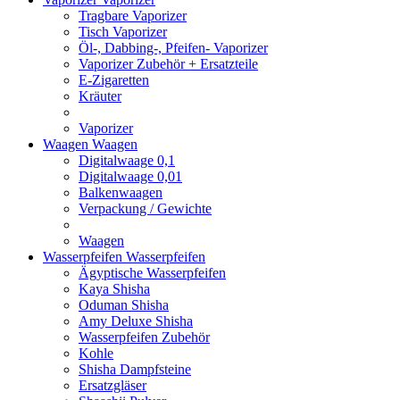
Tragbare Vaporizer
Tisch Vaporizer
Öl-, Dabbing-, Pfeifen- Vaporizer
Vaporizer Zubehör + Ersatzteile
E-Zigaretten
Kräuter
Vaporizer
Waagen
Waagen
Digitalwaage 0,1
Digitalwaage 0,01
Balkenwaagen
Verpackung / Gewichte
Waagen
Wasserpfeifen
Wasserpfeifen
Ägyptische Wasserpfeifen
Kaya Shisha
Oduman Shisha
Amy Deluxe Shisha
Wasserpfeifen Zubehör
Kohle
Shisha Dampfsteine
Ersatzgläser