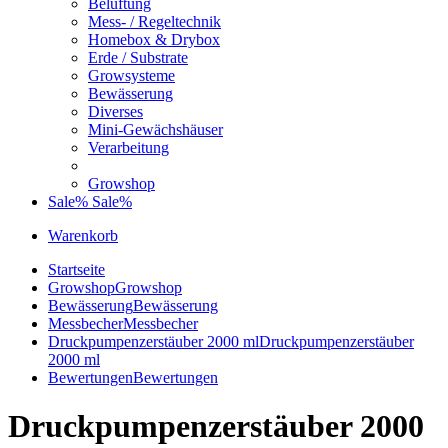
Belüftung
Mess- / Regeltechnik
Homebox & Drybox
Erde / Substrate
Growsysteme
Bewässerung
Diverses
Mini-Gewächshäuser
Verarbeitung
Growshop
Sale%
Sale%
Warenkorb
Startseite
Growshop
Growshop
Bewässerung
Bewässerung
Messbecher
Messbecher
Druckpumpenzerstäuber 2000 ml
Druckpumpenzerstäuber
2000 ml
Bewertungen
Bewertungen
Druckpumpenzerstäuber 2000