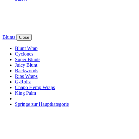
Blunts
Close
Blunt Wrap
Cyclones
Super Blunts
Juicy Blunt
Backwoods
Rips Wraps
G-Rollz
Chapo Hemp Wraps
King Palm
Springe zur Hauptkategorie