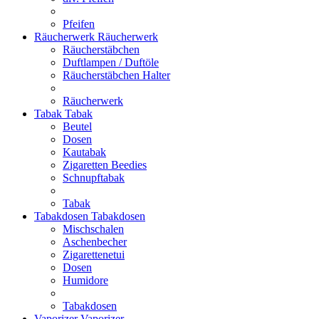
Pfeifen
Räucherwerk
Räucherwerk
Räucherstäbchen
Duftlampen / Duftöle
Räucherstäbchen Halter
Räucherwerk
Tabak
Tabak
Beutel
Dosen
Kautabak
Zigaretten Beedies
Schnupftabak
Tabak
Tabakdosen
Tabakdosen
Mischschalen
Aschenbecher
Zigarettenetui
Dosen
Humidore
Tabakdosen
Vaporizer
Vaporizer