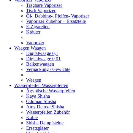
Tragbare Vaporizer
Tisch Vaporizer
Öl-, Dabbing-, Pfeifen- Vaporizer
Vaporizer Zubehör + Ersatzteile
E-Zigaretten
Kräuter
Vaporizer
Waagen
Waagen
Digitalwaage 0,1
Digitalwaage 0,01
Balkenwaagen
Verpackung / Gewichte
Waagen
Wasserpfeifen
Wasserpfeifen
Ägyptische Wasserpfeifen
Kaya Shisha
Oduman Shisha
Amy Deluxe Shisha
Wasserpfeifen Zubehör
Kohle
Shisha Dampfsteine
Ersatzgläser