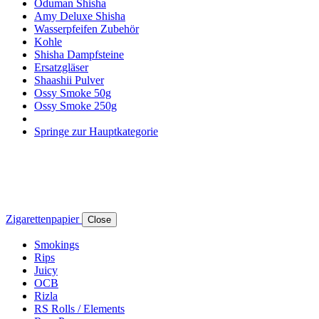
Oduman Shisha
Amy Deluxe Shisha
Wasserpfeifen Zubehör
Kohle
Shisha Dampfsteine
Ersatzgläser
Shaashii Pulver
Ossy Smoke 50g
Ossy Smoke 250g
Springe zur Hauptkategorie
Zigarettenpapier
Close
Smokings
Rips
Juicy
OCB
Rizla
RS Rolls / Elements