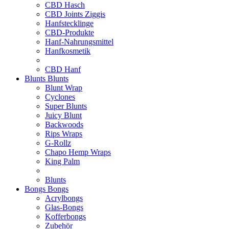
CBD Hasch
CBD Joints Ziggis
Hanfstecklinge
CBD-Produkte
Hanf-Nahrungsmittel
Hanfkosmetik
CBD Hanf
Blunts
Blunts
Blunt Wrap
Cyclones
Super Blunts
Juicy Blunt
Backwoods
Rips Wraps
G-Rollz
Chapo Hemp Wraps
King Palm
Blunts
Bongs
Bongs
Acrylbongs
Glas-Bongs
Kofferbongs
Zubehör