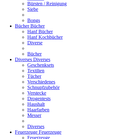
Bürsten / Reinigung
Siebe
Bongs
Bücher
Bücher
Hanf Bücher
Hanf Kochbücher
Diverse
Bücher
Diverses
Diverses
Geschenksets
Textilien
Tücher
Verschiedenes
Schnupfzubehör
Verstecke
Drogentests
Haushalt
Haarfarben
Messer
Diverses
Feuerzeuge
Feuerzeuge
Feuerzeuge