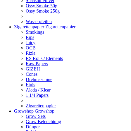
Shaashii Pulver
Ossy Smoke 50g
Ossy Smoke 250g
Wasserpfeifen
Zigarettenpapier
Zigarettenpapier
Smokings
Rips
Juicy
OCB
Rizla
RS Rolls / Elements
Raw Papers
GIZEH
Cones
Drehmaschine
Etuis
Aleda / Klear
1 1/4 Papers
Zigarettenpapier
Growshop
Growshop
Grow-Sets
Grow Beleuchtung
Dünger