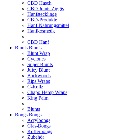
CBD Hasch
CBD Joints Ziggis
Hanfstecklinge
CBD-Produkte
Hanf-Nahrungsmittel
Hanfkosmetik
CBD Hanf
Blunts
Blunts
Blunt Wrap
Cyclones
Super Blunts
Juicy Blunt
Backwoods
Rips Wraps
G-Rollz
Chapo Hemp Wraps
King Palm
Blunts
Bongs
Bongs
Acrylbongs
Glas-Bongs
Kofferbongs
Zubehör