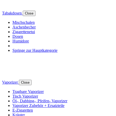
Tabakdosen
Close
Mischschalen
Aschenbecher
Zigarettenetui
Dosen
Humidore
Springe zur Hauptkategorie
Vaporizer
Close
Tragbare Vaporizer
Tisch Vaporizer
Öl-, Dabbing-, Pfeifen- Vaporizer
Vaporizer Zubehör + Ersatzteile
E-Zigaretten
Kräuter