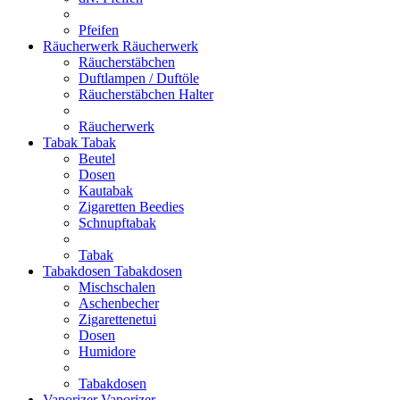
Pfeifen
Räucherwerk
Räucherwerk
Räucherstäbchen
Duftlampen / Duftöle
Räucherstäbchen Halter
Räucherwerk
Tabak
Tabak
Beutel
Dosen
Kautabak
Zigaretten Beedies
Schnupftabak
Tabak
Tabakdosen
Tabakdosen
Mischschalen
Aschenbecher
Zigarettenetui
Dosen
Humidore
Tabakdosen
Vaporizer
Vaporizer