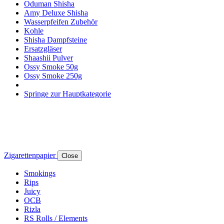
Oduman Shisha
Amy Deluxe Shisha
Wasserpfeifen Zubehör
Kohle
Shisha Dampfsteine
Ersatzgläser
Shaashii Pulver
Ossy Smoke 50g
Ossy Smoke 250g
Springe zur Hauptkategorie
Zigarettenpapier
Close
Smokings
Rips
Juicy
OCB
Rizla
RS Rolls / Elements