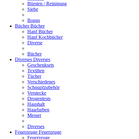
Bürsten / Reinigung
Siebe
Bongs
Bücher
Bücher
Hanf Bücher
Hanf Kochbücher
Diverse
Bücher
Diverses
Diverses
Geschenksets
Textilien
Tücher
Verschiedenes
Schnupfzubehör
Verstecke
Drogentests
Haushalt
Haarfarben
Messer
Diverses
Feuerzeuge
Feuerzeuge
Feuerzeuge