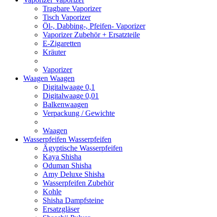
Tragbare Vaporizer
Tisch Vaporizer
Öl-, Dabbing-, Pfeifen- Vaporizer
Vaporizer Zubehör + Ersatzteile
E-Zigaretten
Kräuter
Vaporizer
Waagen
Waagen
Digitalwaage 0,1
Digitalwaage 0,01
Balkenwaagen
Verpackung / Gewichte
Waagen
Wasserpfeifen
Wasserpfeifen
Ägyptische Wasserpfeifen
Kaya Shisha
Oduman Shisha
Amy Deluxe Shisha
Wasserpfeifen Zubehör
Kohle
Shisha Dampfsteine
Ersatzgläser