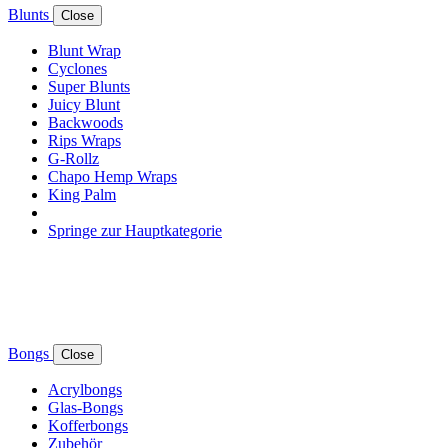
Blunts
Close
Blunt Wrap
Cyclones
Super Blunts
Juicy Blunt
Backwoods
Rips Wraps
G-Rollz
Chapo Hemp Wraps
King Palm
Springe zur Hauptkategorie
Bongs
Close
Acrylbongs
Glas-Bongs
Kofferbongs
Zubehör