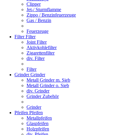
Clipper
Jet-/ Sturmflamme
Zippo / Benzinfeuerzeuge
Gas / Benzin
Feuerzeuge
Filter
Filter
Joint Filter
Aktivkohlefilter
Zigarettenfilter
div. Filter
Filter
Grinder
Grinder
Metall Grinder m. Sieb
Metall Grinder o. Sieb
div. Grinder
Grinder Zubehör
Grinder
Pfeifen
Pfeifen
Metallpfeifen
Glaspfeifen
Holzpfeifen
div. Pfeifen