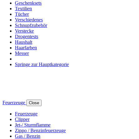
Geschenksets
Textilien
Tücher
Verschiedenes
Schnupfzubehör
Verstecke
Drogentests
Haushalt
Haarfarben
Messer
Springe zur Hauptkategorie
Feuerzeuge
Close
Feuerzeuge
Clipper
Jet-/ Sturmflamme
Zippo / Benzinfeuerzeuge
Gas / Benzin