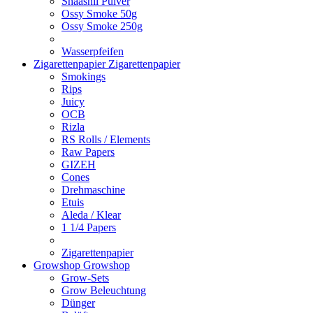
Shaashii Pulver
Ossy Smoke 50g
Ossy Smoke 250g
Wasserpfeifen
Zigarettenpapier
Zigarettenpapier
Smokings
Rips
Juicy
OCB
Rizla
RS Rolls / Elements
Raw Papers
GIZEH
Cones
Drehmaschine
Etuis
Aleda / Klear
1 1/4 Papers
Zigarettenpapier
Growshop
Growshop
Grow-Sets
Grow Beleuchtung
Dünger