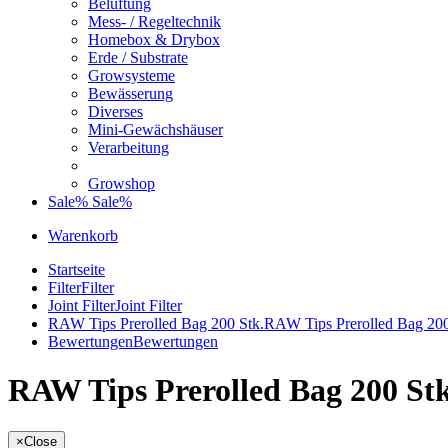
Belüftung
Mess- / Regeltechnik
Homebox & Drybox
Erde / Substrate
Growsysteme
Bewässerung
Diverses
Mini-Gewächshäuser
Verarbeitung
Growshop
Sale%
Sale%
Warenkorb
Startseite
Filter
Filter
Joint Filter
Joint Filter
RAW Tips Prerolled Bag 200 Stk.
RAW Tips Prerolled Bag 200
Bewertungen
Bewertungen
RAW Tips Prerolled Bag 200 St
×
Close