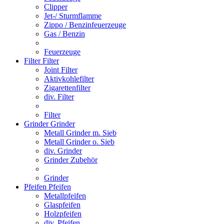
Clipper
Jet-/ Sturmflamme
Zippo / Benzinfeuerzeuge
Gas / Benzin
Feuerzeuge
Filter
Filter
Joint Filter
Aktivkohlefilter
Zigarettenfilter
div. Filter
Filter
Grinder
Grinder
Metall Grinder m. Sieb
Metall Grinder o. Sieb
div. Grinder
Grinder Zubehör
Grinder
Pfeifen
Pfeifen
Metallpfeifen
Glaspfeifen
Holzpfeifen
div. Pfeifen