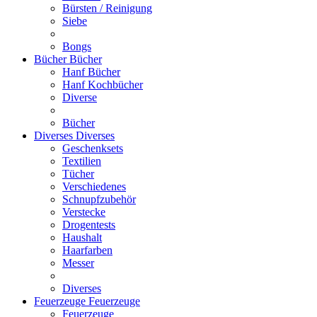
Bürsten / Reinigung
Siebe
Bongs
Bücher
Bücher
Hanf Bücher
Hanf Kochbücher
Diverse
Bücher
Diverses
Diverses
Geschenksets
Textilien
Tücher
Verschiedenes
Schnupfzubehör
Verstecke
Drogentests
Haushalt
Haarfarben
Messer
Diverses
Feuerzeuge
Feuerzeuge
Feuerzeuge