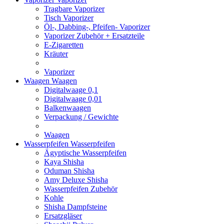
Tragbare Vaporizer
Tisch Vaporizer
Öl-, Dabbing-, Pfeifen- Vaporizer
Vaporizer Zubehör + Ersatzteile
E-Zigaretten
Kräuter
Vaporizer
Waagen
Waagen
Digitalwaage 0,1
Digitalwaage 0,01
Balkenwaagen
Verpackung / Gewichte
Waagen
Wasserpfeifen
Wasserpfeifen
Ägyptische Wasserpfeifen
Kaya Shisha
Oduman Shisha
Amy Deluxe Shisha
Wasserpfeifen Zubehör
Kohle
Shisha Dampfsteine
Ersatzgläser