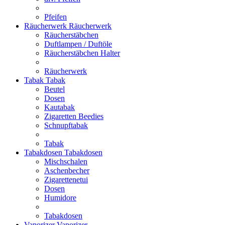
Pfeifen
Räucherwerk
Räucherwerk
Räucherstäbchen
Duftlampen / Duftöle
Räucherstäbchen Halter
Räucherwerk
Tabak
Tabak
Beutel
Dosen
Kautabak
Zigaretten Beedies
Schnupftabak
Tabak
Tabakdosen
Tabakdosen
Mischschalen
Aschenbecher
Zigarettenetui
Dosen
Humidore
Tabakdosen
Vaporizer
Vaporizer