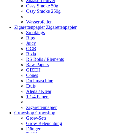
Shaashii Pulver
Ossy Smoke 50g
Ossy Smoke 250g
Wasserpfeifen
Zigarettenpapier
Zigarettenpapier
Smokings
Rips
Juicy
OCB
Rizla
RS Rolls / Elements
Raw Papers
GIZEH
Cones
Drehmaschine
Etuis
Aleda / Klear
1 1/4 Papers
Zigarettenpapier
Growshop
Growshop
Grow-Sets
Grow Beleuchtung
Dünger