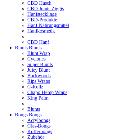
CBD Hasch
CBD Joints Ziggis
Hanfstecklinge
CBD-Produkte
Hanf-Nahrungsmittel
Hanfkosmetik
CBD Hanf
Blunts
Blunts
Blunt Wrap
Cyclones
Super Blunts
Juicy Blunt
Backwoods
Rips Wraps
G-Rollz
Chapo Hemp Wraps
King Palm
Blunts
Bongs
Bongs
Acrylbongs
Glas-Bongs
Kofferbongs
Zubehör