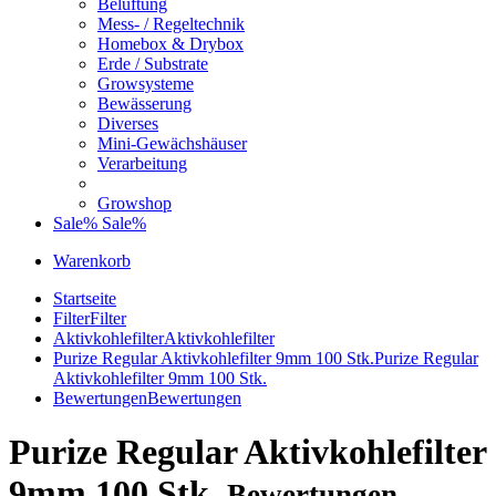
Belüftung
Mess- / Regeltechnik
Homebox & Drybox
Erde / Substrate
Growsysteme
Bewässerung
Diverses
Mini-Gewächshäuser
Verarbeitung
Growshop
Sale%
Sale%
Warenkorb
Startseite
Filter
Filter
Aktivkohlefilter
Aktivkohlefilter
Purize Regular Aktivkohlefilter 9mm 100 Stk.
Purize Regular
Aktivkohlefilter 9mm 100 Stk.
Bewertungen
Bewertungen
Purize Regular Aktivkohlefilter
9mm 100 Stk.
Bewertungen