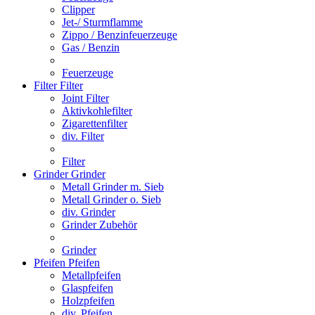
Clipper
Jet-/ Sturmflamme
Zippo / Benzinfeuerzeuge
Gas / Benzin
Feuerzeuge
Filter
Filter
Joint Filter
Aktivkohlefilter
Zigarettenfilter
div. Filter
Filter
Grinder
Grinder
Metall Grinder m. Sieb
Metall Grinder o. Sieb
div. Grinder
Grinder Zubehör
Grinder
Pfeifen
Pfeifen
Metallpfeifen
Glaspfeifen
Holzpfeifen
div. Pfeifen