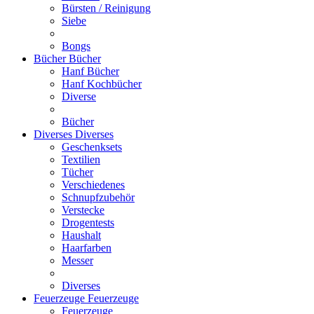
Bürsten / Reinigung
Siebe
Bongs
Bücher
Bücher
Hanf Bücher
Hanf Kochbücher
Diverse
Bücher
Diverses
Diverses
Geschenksets
Textilien
Tücher
Verschiedenes
Schnupfzubehör
Verstecke
Drogentests
Haushalt
Haarfarben
Messer
Diverses
Feuerzeuge
Feuerzeuge
Feuerzeuge