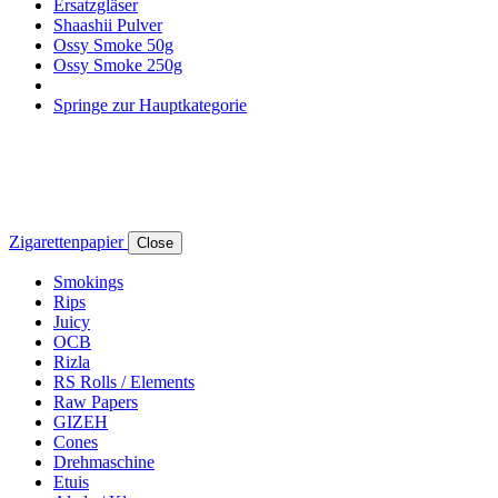
Ersatzgläser
Shaashii Pulver
Ossy Smoke 50g
Ossy Smoke 250g
Springe zur Hauptkategorie
Zigarettenpapier
Close
Smokings
Rips
Juicy
OCB
Rizla
RS Rolls / Elements
Raw Papers
GIZEH
Cones
Drehmaschine
Etuis