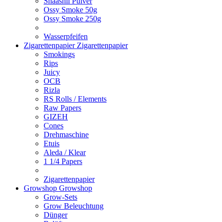
Shaashii Pulver
Ossy Smoke 50g
Ossy Smoke 250g
Wasserpfeifen
Zigarettenpapier
Zigarettenpapier
Smokings
Rips
Juicy
OCB
Rizla
RS Rolls / Elements
Raw Papers
GIZEH
Cones
Drehmaschine
Etuis
Aleda / Klear
1 1/4 Papers
Zigarettenpapier
Growshop
Growshop
Grow-Sets
Grow Beleuchtung
Dünger