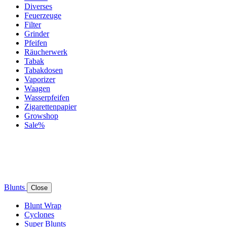
Diverses
Feuerzeuge
Filter
Grinder
Pfeifen
Räucherwerk
Tabak
Tabakdosen
Vaporizer
Waagen
Wasserpfeifen
Zigarettenpapier
Growshop
Sale%
Blunts
Close
Blunt Wrap
Cyclones
Super Blunts