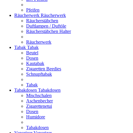
Pfeifen
Räucherwerk
Räucherwerk
Räucherstäbchen
Duftlampen / Duftöle
Räucherstäbchen Halter
Räucherwerk
Tabak
Tabak
Beutel
Dosen
Kautabak
Zigaretten Beedies
Schnupftabak
Tabak
Tabakdosen
Tabakdosen
Mischschalen
Aschenbecher
Zigarettenetui
Dosen
Humidore
Tabakdosen
Vaporizer
Vaporizer