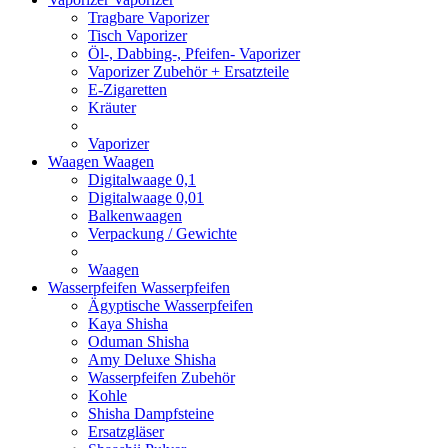
Tragbare Vaporizer
Tisch Vaporizer
Öl-, Dabbing-, Pfeifen- Vaporizer
Vaporizer Zubehör + Ersatzteile
E-Zigaretten
Kräuter
Vaporizer
Waagen
Waagen
Digitalwaage 0,1
Digitalwaage 0,01
Balkenwaagen
Verpackung / Gewichte
Waagen
Wasserpfeifen
Wasserpfeifen
Ägyptische Wasserpfeifen
Kaya Shisha
Oduman Shisha
Amy Deluxe Shisha
Wasserpfeifen Zubehör
Kohle
Shisha Dampfsteine
Ersatzgläser