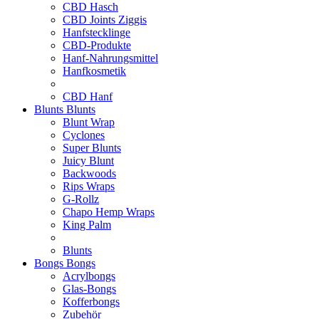
CBD Hasch
CBD Joints Ziggis
Hanfstecklinge
CBD-Produkte
Hanf-Nahrungsmittel
Hanfkosmetik
CBD Hanf
Blunts
Blunts
Blunt Wrap
Cyclones
Super Blunts
Juicy Blunt
Backwoods
Rips Wraps
G-Rollz
Chapo Hemp Wraps
King Palm
Blunts
Bongs
Bongs
Acrylbongs
Glas-Bongs
Kofferbongs
Zubehör