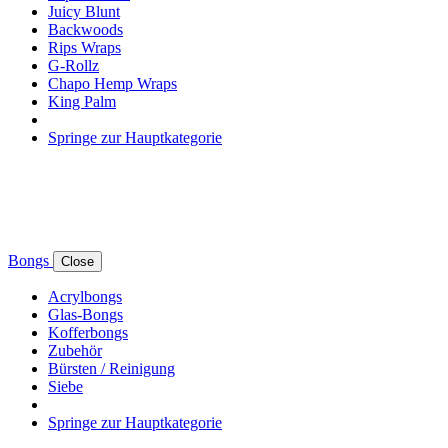
Juicy Blunt
Backwoods
Rips Wraps
G-Rollz
Chapo Hemp Wraps
King Palm
Springe zur Hauptkategorie
Bongs
Close
Acrylbongs
Glas-Bongs
Kofferbongs
Zubehör
Bürsten / Reinigung
Siebe
Springe zur Hauptkategorie