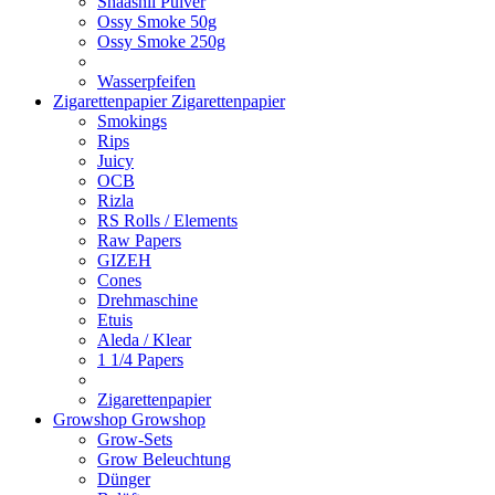
Shaashii Pulver
Ossy Smoke 50g
Ossy Smoke 250g
Wasserpfeifen
Zigarettenpapier
Zigarettenpapier
Smokings
Rips
Juicy
OCB
Rizla
RS Rolls / Elements
Raw Papers
GIZEH
Cones
Drehmaschine
Etuis
Aleda / Klear
1 1/4 Papers
Zigarettenpapier
Growshop
Growshop
Grow-Sets
Grow Beleuchtung
Dünger