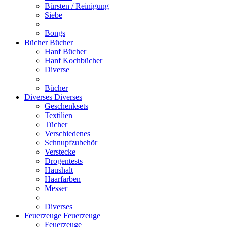
Bürsten / Reinigung
Siebe
Bongs
Bücher
Bücher
Hanf Bücher
Hanf Kochbücher
Diverse
Bücher
Diverses
Diverses
Geschenksets
Textilien
Tücher
Verschiedenes
Schnupfzubehör
Verstecke
Drogentests
Haushalt
Haarfarben
Messer
Diverses
Feuerzeuge
Feuerzeuge
Feuerzeuge