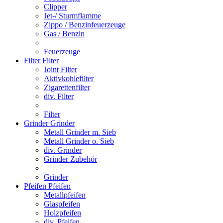
Clipper
Jet-/ Sturmflamme
Zippo / Benzinfeuerzeuge
Gas / Benzin
Feuerzeuge
Filter
Filter
Joint Filter
Aktivkohlefilter
Zigarettenfilter
div. Filter
Filter
Grinder
Grinder
Metall Grinder m. Sieb
Metall Grinder o. Sieb
div. Grinder
Grinder Zubehör
Grinder
Pfeifen
Pfeifen
Metallpfeifen
Glaspfeifen
Holzpfeifen
div. Pfeifen