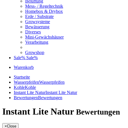
Belüftung
Mess- / Regeltechnik
Homebox & Drybox
Erde / Substrate
Growsysteme
Bewässerung
Diverses
Mini-Gewächshäuser
Verarbeitung
Growshop
Sale%
Sale%
Warenkorb
Startseite
Wasserpfeifen
Wasserpfeifen
Kohle
Kohle
Instant Lite Natur
Instant Lite Natur
Bewertungen
Bewertungen
Instant Lite Natur
Bewertungen
×
Close