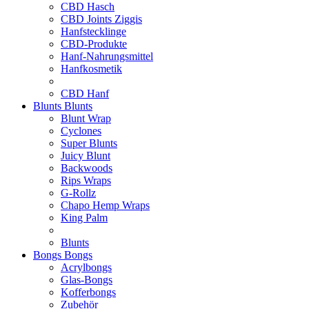
CBD Hasch
CBD Joints Ziggis
Hanfstecklinge
CBD-Produkte
Hanf-Nahrungsmittel
Hanfkosmetik
CBD Hanf
Blunts
Blunts
Blunt Wrap
Cyclones
Super Blunts
Juicy Blunt
Backwoods
Rips Wraps
G-Rollz
Chapo Hemp Wraps
King Palm
Blunts
Bongs
Bongs
Acrylbongs
Glas-Bongs
Kofferbongs
Zubehör