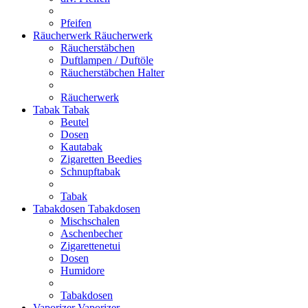
Pfeifen
Räucherwerk
Räucherwerk
Räucherstäbchen
Duftlampen / Duftöle
Räucherstäbchen Halter
Räucherwerk
Tabak
Tabak
Beutel
Dosen
Kautabak
Zigaretten Beedies
Schnupftabak
Tabak
Tabakdosen
Tabakdosen
Mischschalen
Aschenbecher
Zigarettenetui
Dosen
Humidore
Tabakdosen
Vaporizer
Vaporizer