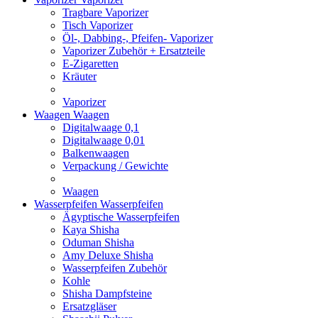
Tragbare Vaporizer
Tisch Vaporizer
Öl-, Dabbing-, Pfeifen- Vaporizer
Vaporizer Zubehör + Ersatzteile
E-Zigaretten
Kräuter
Vaporizer
Waagen
Waagen
Digitalwaage 0,1
Digitalwaage 0,01
Balkenwaagen
Verpackung / Gewichte
Waagen
Wasserpfeifen
Wasserpfeifen
Ägyptische Wasserpfeifen
Kaya Shisha
Oduman Shisha
Amy Deluxe Shisha
Wasserpfeifen Zubehör
Kohle
Shisha Dampfsteine
Ersatzgläser