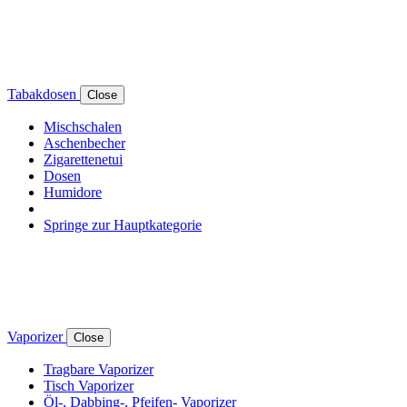
Tabakdosen
Close
Mischschalen
Aschenbecher
Zigarettenetui
Dosen
Humidore
Springe zur Hauptkategorie
Vaporizer
Close
Tragbare Vaporizer
Tisch Vaporizer
Öl-, Dabbing-, Pfeifen- Vaporizer