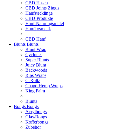
CBD Hasch
CBD Joints Ziggis
Hanfstecklinge
CBD-Produkte
Hanf-Nahrungsmittel
Hanfkosmetik
CBD Hanf
Blunts
Blunts
Blunt Wrap
Cyclones
Super Blunts
Juicy Blunt
Backwoods
Rips Wraps
G-Rollz
Chapo Hemp Wraps
King Palm
Blunts
Bongs
Bongs
Acrylbongs
Glas-Bongs
Kofferbongs
Zubehör