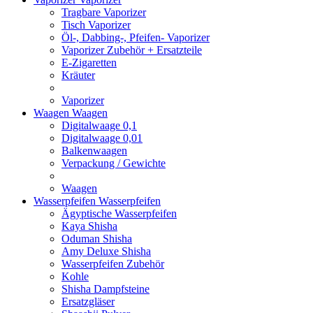
Tragbare Vaporizer
Tisch Vaporizer
Öl-, Dabbing-, Pfeifen- Vaporizer
Vaporizer Zubehör + Ersatzteile
E-Zigaretten
Kräuter
Vaporizer
Waagen
Waagen
Digitalwaage 0,1
Digitalwaage 0,01
Balkenwaagen
Verpackung / Gewichte
Waagen
Wasserpfeifen
Wasserpfeifen
Ägyptische Wasserpfeifen
Kaya Shisha
Oduman Shisha
Amy Deluxe Shisha
Wasserpfeifen Zubehör
Kohle
Shisha Dampfsteine
Ersatzgläser