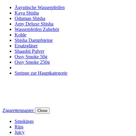
Ägyptische Wasserpfeifen
Kaya Shisha
Oduman Shisha
Amy Deluxe Shisha
Wasserpfeifen Zubehör
Kohle
Shisha Dampfsteine
Ersatzgläser
Shaashii Pulver
Ossy Smoke 50g
Ossy Smoke 250g
Springe zur Hauptkategorie
Zigarettenpapier
Close
Smokings
Rips
Juicy