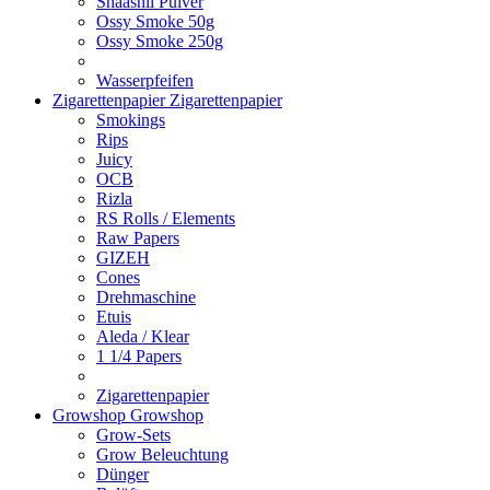
Shaashii Pulver
Ossy Smoke 50g
Ossy Smoke 250g
Wasserpfeifen
Zigarettenpapier
Zigarettenpapier
Smokings
Rips
Juicy
OCB
Rizla
RS Rolls / Elements
Raw Papers
GIZEH
Cones
Drehmaschine
Etuis
Aleda / Klear
1 1/4 Papers
Zigarettenpapier
Growshop
Growshop
Grow-Sets
Grow Beleuchtung
Dünger