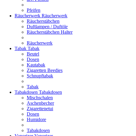
Pfeifen
Räucherwerk
Räucherwerk
Räucherstäbchen
Duftlampen / Duftöle
Räucherstäbchen Halter
Räucherwerk
Tabak
Tabak
Beutel
Dosen
Kautabak
Zigaretten Beedies
Schnupftabak
Tabak
Tabakdosen
Tabakdosen
Mischschalen
Aschenbecher
Zigarettenetui
Dosen
Humidore
Tabakdosen
Vaporizer
Vaporizer