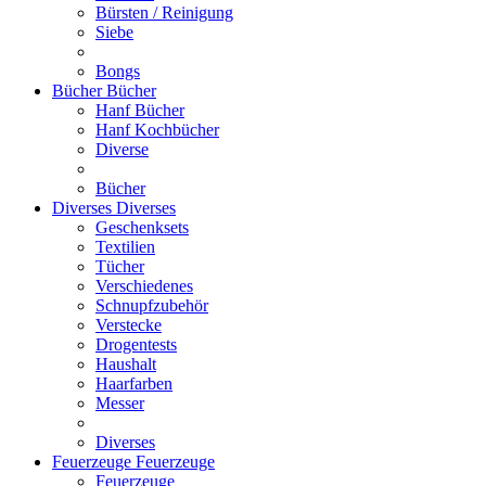
Bürsten / Reinigung
Siebe
Bongs
Bücher
Bücher
Hanf Bücher
Hanf Kochbücher
Diverse
Bücher
Diverses
Diverses
Geschenksets
Textilien
Tücher
Verschiedenes
Schnupfzubehör
Verstecke
Drogentests
Haushalt
Haarfarben
Messer
Diverses
Feuerzeuge
Feuerzeuge
Feuerzeuge