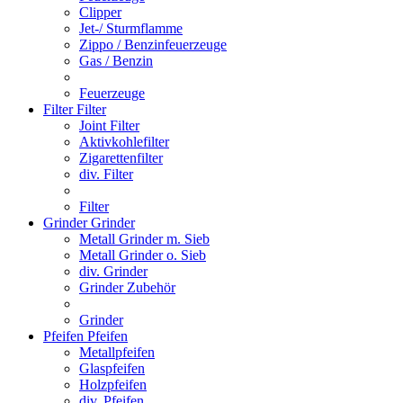
Clipper
Jet-/ Sturmflamme
Zippo / Benzinfeuerzeuge
Gas / Benzin
Feuerzeuge
Filter
Filter
Joint Filter
Aktivkohlefilter
Zigarettenfilter
div. Filter
Filter
Grinder
Grinder
Metall Grinder m. Sieb
Metall Grinder o. Sieb
div. Grinder
Grinder Zubehör
Grinder
Pfeifen
Pfeifen
Metallpfeifen
Glaspfeifen
Holzpfeifen
div. Pfeifen